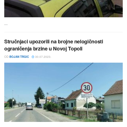
...
Stručnjaci upozorili na brojne nelogičnosti
ograničenja brzine u Novoj Topoli
OD
BOJAN TRGIC
30.07.2023.