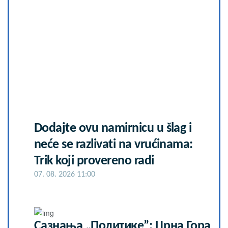
Dodajte ovu namirnicu u šlag i
neće se razlivati na vrućinama:
Trik koji provereno radi
07. 08. 2026 11:00
Сазнања „Политике”: Црна Гора