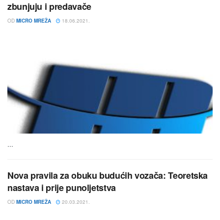
zbunjuju i predavače
OD
MICRO MREŽA
18.06.2021.
...
Nova pravila za obuku budućih vozača: Teoretska
nastava i prije punoljetstva
OD
MICRO MREŽA
20.03.2021.