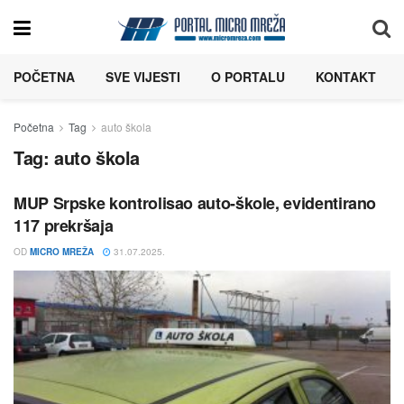
POČETNA
SVE VIJESTI
O PORTALU
KONTAKT
Početna
Tag
auto škola
Tag:
auto škola
MUP Srpske kontrolisao auto-škole, evidentirano
117 prekršaja
OD
MICRO MREŽA
31.07.2025.