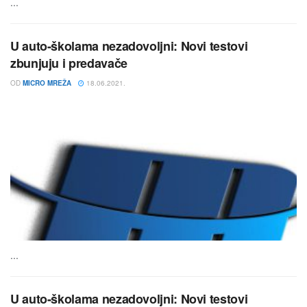
...
U auto-školama nezadovoljni: Novi testovi
zbunjuju i predavače
OD
MICRO MREŽA
18.06.2021.
...
U auto-školama nezadovoljni: Novi testovi