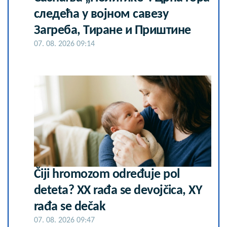
следећа у војном савезу
Загреба, Тиране и Приштине
07. 08. 2026 09:14
Čiji hromozom određuje pol
deteta? XX rađa se devojčica, XY
rađa se dečak
07. 08. 2026 09:47