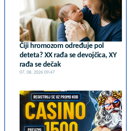
Čiji hromozom određuje pol
deteta? XX rađa se devojčica, XY
rađa se dečak
07. 08. 2026 09:47