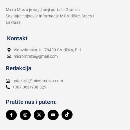
Micro Mreža je najčitaniji portal u Gradišci.
Saznajte najnovije informacije iz Gradiške, Srpca i
Laktaša.
Kontakt
Vidovdanska 1a, 78400 Gradiška, BiH
micromreza@gmail.com
Redakcija
redakcija@micromreza.com
+387 066/938-329
Pratite nas i putem: