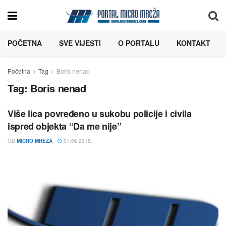
POČETNA
SVE VIJESTI
O PORTALU
KONTAKT
Početna
Tag
Boris nenad
Tag:
Boris nenad
Više lica povređeno u sukobu policije i civila
ispred objekta “Da me nije”
OD
MICRO MREŽA
01.06.2018.