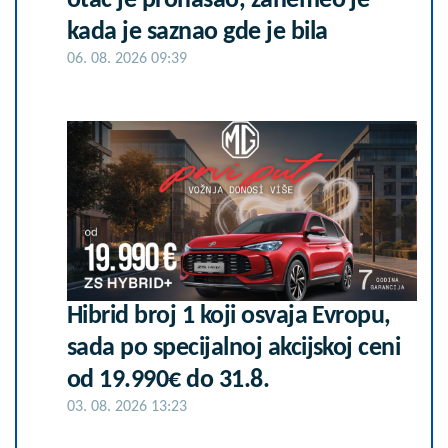
otac je pronašao, zanemeo je
kada je saznao gde je bila
06. 08. 2026 09:39
Hibrid broj 1 koji osvaja Evropu,
sada po specijalnoj akcijskoj ceni
od 19.990€ do 31.8.
03. 08. 2026 13:23