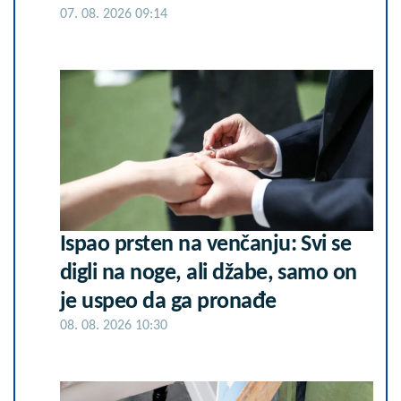
07. 08. 2026 09:14
Ispao prsten na venčanju: Svi se
digli na noge, ali džabe, samo on
je uspeo da ga pronađe
08. 08. 2026 10:30