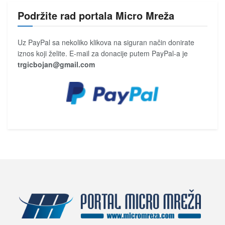
Podržite rad portala Micro Mreža
Uz PayPal sa nekoliko klikova na siguran način donirate
iznos koji želite. E-mail za donacije putem PayPal-a je
trgicbojan@gmail.com