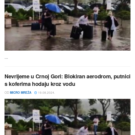
...
Nevrijeme u Crnoj Gori: Blokiran aerodrom, putnici
s koferima hodaju kroz vodu
OD
MICRO MREŽA
19.08.2024.