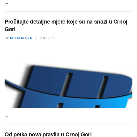
...
Pročitajte detaljne mjere koje su na snazi u Crnoj
Gori
OD
MICRO MREŽA
29.07.2021.
...
Od petka nova pravila u Crnoj Gori