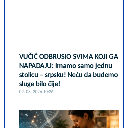
VUČIĆ ODBRUSIO SVIMA KOJI GA
NAPADAJU: Imamo samo jednu
stolicu – srpsku! Neću da budemo
sluge bilo čije!
09. 08. 2026 10:26