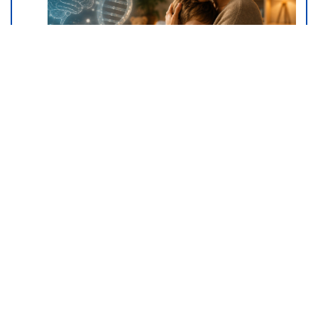
Da li deca nasleđuju otpornost na
stres? Evo šta kaže nauka
09. 08. 2026 06:26
Сазнања „Политике”: Црна Гора
следећа у војном савезу
Загреба, Тиране и Приштине
07. 08. 2026 09:14