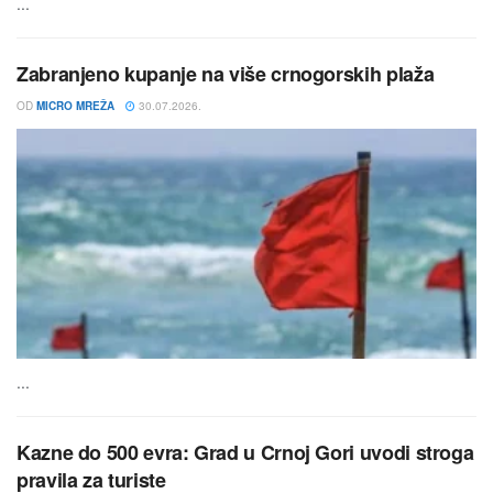
...
Zabranjeno kupanje na više crnogorskih plaža
OD
MICRO MREŽA
30.07.2026.
...
Kazne do 500 evra: Grad u Crnoj Gori uvodi stroga
pravila za turiste