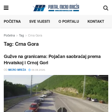
POČETNA
SVE VIJESTI
O PORTALU
KONTAKT
Početna
Tag
Crna Gora
Tag:
Crna Gora
Gužve na granicama: Pojačan saobraćaj prema
Hrvatskoj i Crnoj Gori
OD
MICRO MREŽA
06.08.2026.