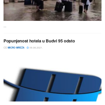
...
Popunjenost hotela u Budvi 95 odsto
OD
MICRO MREŽA
09.08.2021.