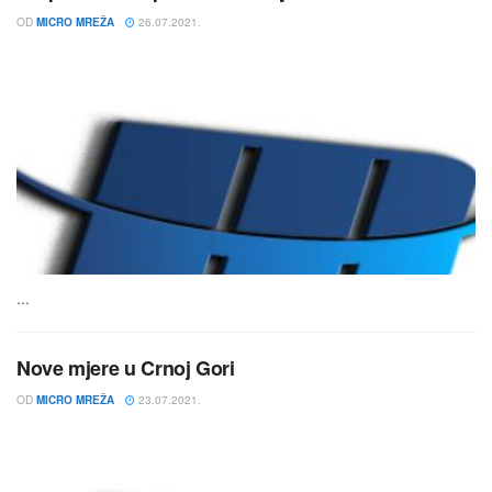
OD
MICRO MREŽA
26.07.2021.
...
Nove mjere u Crnoj Gori
OD
MICRO MREŽA
23.07.2021.