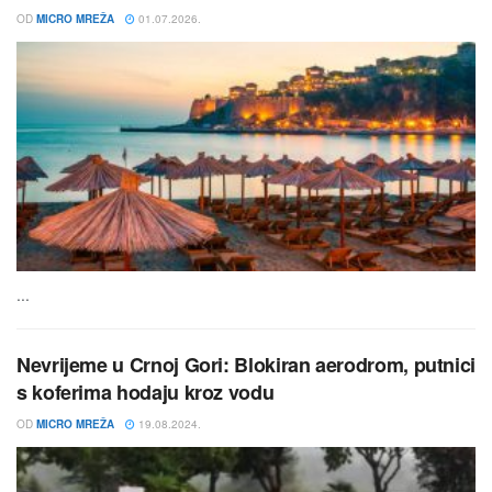
OD
MICRO MREŽA
01.07.2026.
...
Nevrijeme u Crnoj Gori: Blokiran aerodrom, putnici
s koferima hodaju kroz vodu
OD
MICRO MREŽA
19.08.2024.