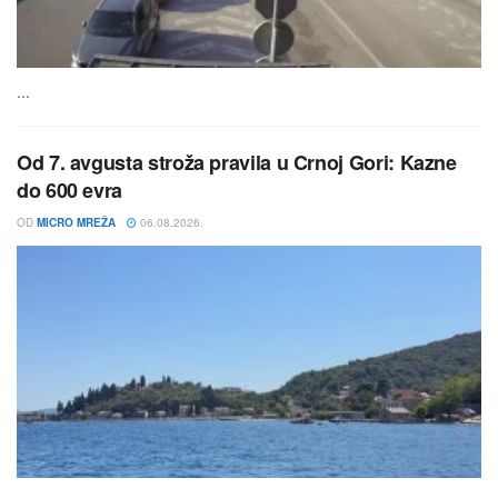
...
Od 7. avgusta stroža pravila u Crnoj Gori: Kazne
do 600 evra
OD
MICRO MREŽA
06.08.2026.