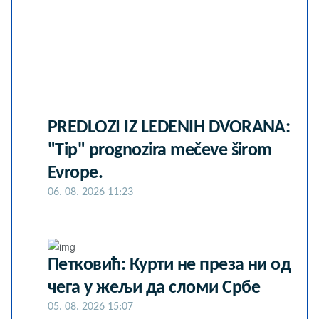
PREDLOZI IZ LEDENIH DVORANA:
"Tip" prognozira mečeve širom
Evrope.
06. 08. 2026 11:23
Петковић: Курти не преза ни од
чега у жељи да сломи Србе
05. 08. 2026 15:07