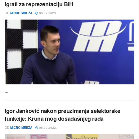
igrati za reprezentaciju BiH
OD
MICRO MREŽA
06.09.2023.
...
Igor Janković nakon preuzimanja selektorske
funkcije: Kruna mog dosadašnjeg rada
OD
MICRO MREŽA
05.09.2022.