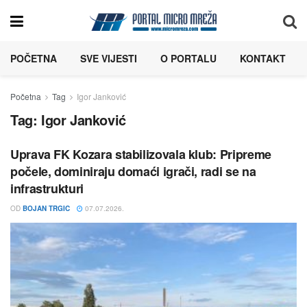
POČETNA
SVE VIJESTI
O PORTALU
KONTAKT
Početna
Tag
Igor Janković
Tag:
Igor Janković
Uprava FK Kozara stabilizovala klub: Pripreme
počele, dominiraju domaći igrači, radi se na
infrastrukturi
OD
BOJAN TRGIC
07.07.2026.