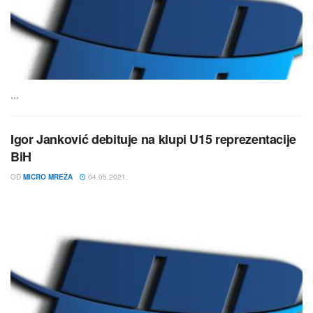
...
Igor Janković debituje na klupi U15 reprezentacije
BiH
OD
MICRO MREŽA
04.05.2021.