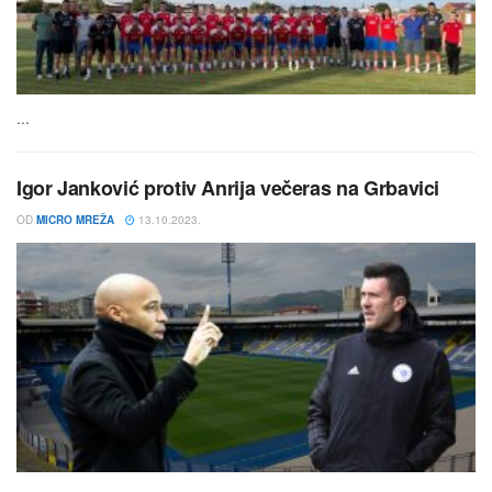
...
Igor Janković protiv Anrija večeras na Grbavici
OD
MICRO MREŽA
13.10.2023.