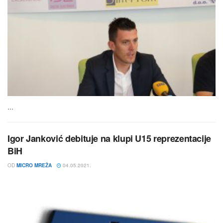
...
Igor Janković debituje na klupi U15 reprezentacije
BiH
OD
MICRO MREŽA
04.05.2021.