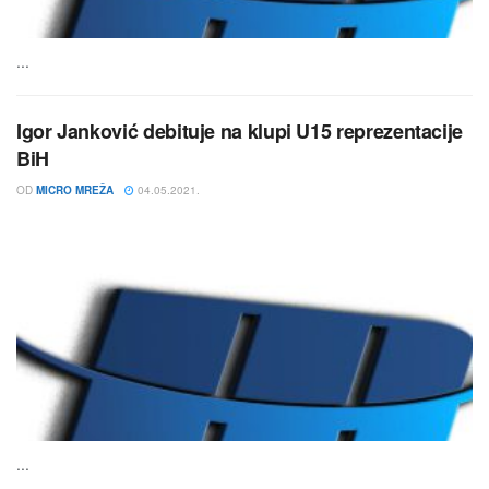
...
Igor Janković debituje na klupi U15 reprezentacije
BiH
OD
MICRO MREŽA
04.05.2021.
...