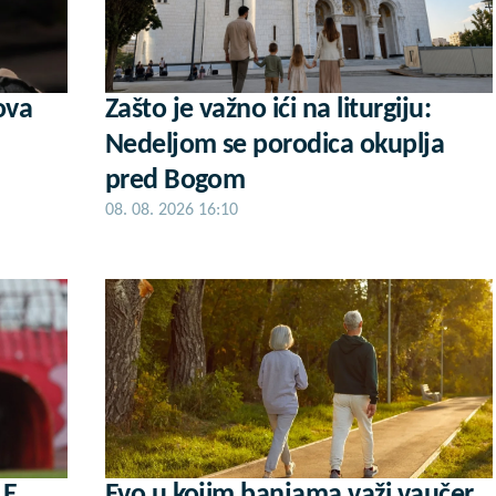
ova
Zašto je važno ići na liturgiju:
Nedeljom se porodica okuplja
pred Bogom
08. 08. 2026 16:10
LE
Evo u kojim banjama važi vaučer