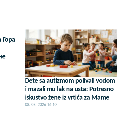
 Гора
не
Dete sa autizmom polivali vodom
i mazali mu lak na usta: Potresno
iskustvo žene iz vrtića za Mame
08. 08. 2026 16:10