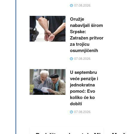
07.08.2026.
Oružje
nabavljali širom
Srpske:
Zatražen pritvor
za trojicu
osumnjičenih
07.08.2026.
U septembru
veće penzije i
jednokratna
pomoć: Evo
koliko će ko
dobiti
07.08.2026.