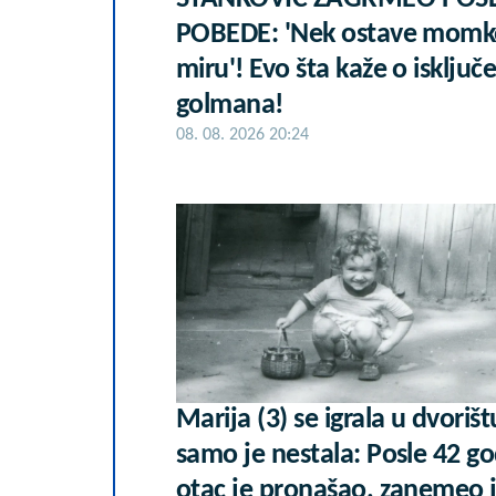
POBEDE: 'Nek ostave momk
miru'! Evo šta kaže o isključ
golmana!
08. 08. 2026 20:24
Marija (3) se igrala u dvorišt
samo je nestala: Posle 42 g
otac je pronašao, zanemeo 