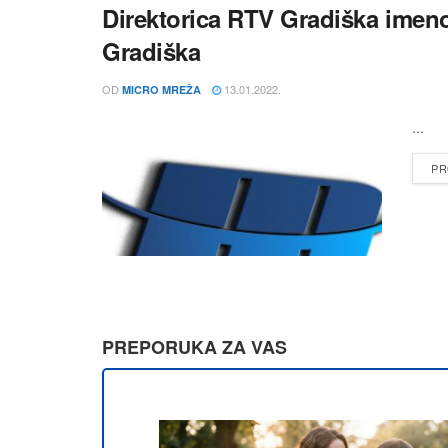
Direktorica RTV Gradiška imen
Gradiška
OD
13.01.2022.
MICRO MREŽA
...
PR
PREPORUKA ZA VAS