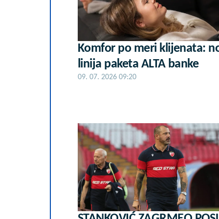
Komfor po meri klijenata: n
linija paketa ALTA banke
09. 07. 2026 09:20
STANKOVIĆ ZAGRMEO POS