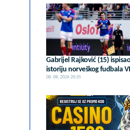
Gabrijel Rajković (15) ispisa
istoriju norveškog fudbala 
08. 08. 2026 20:35