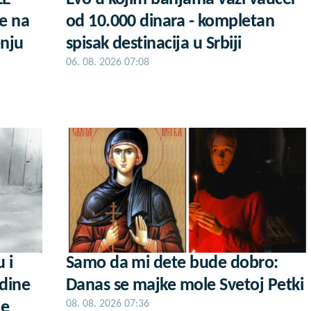
e na
od 10.000 dinara - kompletan
enju
spisak destinacija u Srbiji
06. 08. 2026 07:08
u i
Samo da mi dete bude dobro:
odine
Danas se majke mole Svetoj Petki
je
08. 08. 2026 07:36