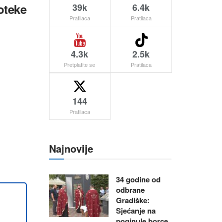
oteke
39k
6.4k
Pratilaca
Pratilaca
4.3k
2.5k
Pretplatite se
Pratilaca
144
Pratilaca
Najnovije
34 godine od
odbrane
Gradiške:
Sjećanje na
poginule borce