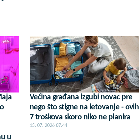
Maja
Većina građana izgubi novac pre
 o
nego što stigne na letovanje - ovih
7 troškova skoro niko ne planira
15. 07. 2026 07:44
nu u