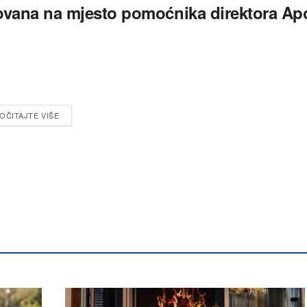
ovana na mjesto pomoćnika direktora Ap
OČITAJTE VIŠE