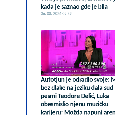
kada je saznao gde je bila
06. 08. 2026 09:39
Autotjun je odradio svoje: 
bez dlake na jeziku dala sud
pesmi Teodore Delić, Luka
obesmislio njenu muzičku
karijeru: Možda napuni are