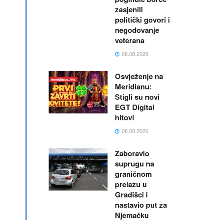
zasjenili
politički govori i
negodovanje
veterana
08.08.2026.
Osvježenje na
Meridianu:
Stigli su novi
EGT Digital
hitovi
08.08.2026.
Zaboravio
suprugu na
graničnom
prelazu u
Gradišci i
nastavio put za
Njemačku