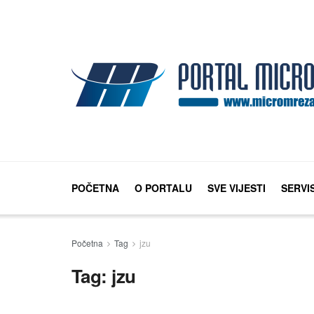
POČETNA
O PORTALU
SVE VIJESTI
SERVI
Početna
Tag
jzu
Tag:
jzu