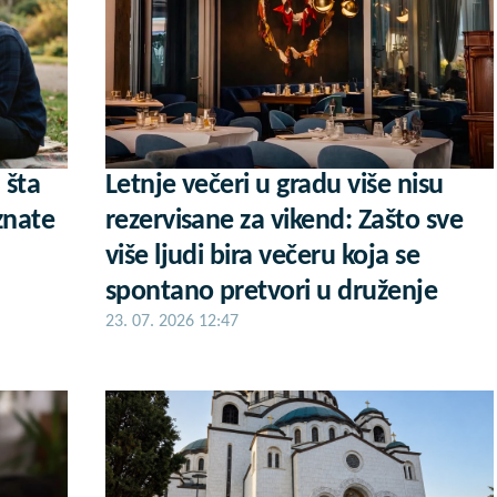
 šta
Letnje večeri u gradu više nisu
znate
rezervisane za vikend: Zašto sve
više ljudi bira večeru koja se
spontano pretvori u druženje
23. 07. 2026 12:47