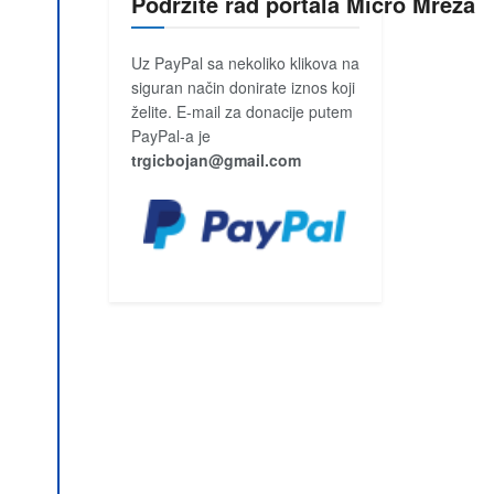
Podržite rad portala Micro Mreža
Uz PayPal sa nekoliko klikova na
siguran način donirate iznos koji
želite. E-mail za donacije putem
PayPal-a je
trgicbojan@gmail.com