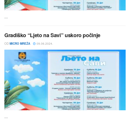
...
Gradiško “Ljeto na Savi” uskoro počinje
OD
MICRO MREŽA
09.06.2024.
...