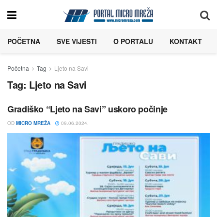
POČETNA
SVE VIJESTI
O PORTALU
KONTAKT
Početna
Tag
Ljeto na Savi
Tag:
Ljeto na Savi
Gradiško “Ljeto na Savi” uskoro počinje
OD
MICRO MREŽA
09.06.2024.