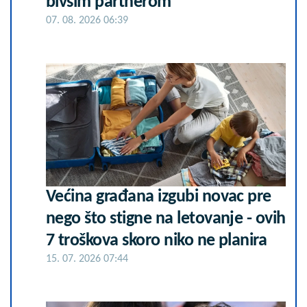
bivšim partnerom
07. 08. 2026 06:39
Većina građana izgubi novac pre
nego što stigne na letovanje - ovih
7 troškova skoro niko ne planira
15. 07. 2026 07:44