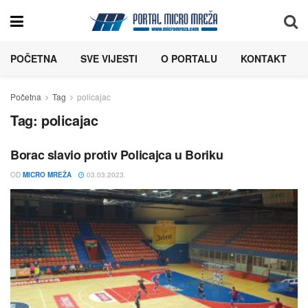
POČETNA
SVE VIJESTI
O PORTALU
KONTAKT
Početna
Tag
policajac
Tag:
policajac
Borac slavio protiv Policajca u Boriku
OD
MICRO MREŽA
03.03.2023.