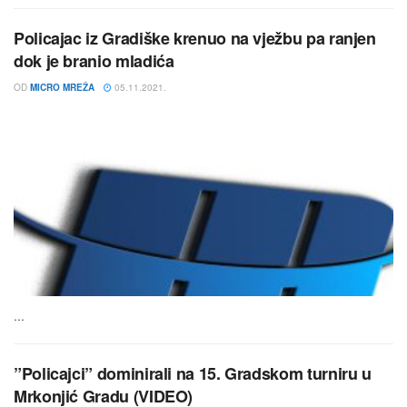
Policajac iz Gradiške krenuo na vježbu pa ranjen
dok je branio mladića
OD
MICRO MREŽA
05.11.2021.
...
”Policajci” dominirali na 15. Gradskom turniru u
Mrkonjić Gradu (VIDEO)