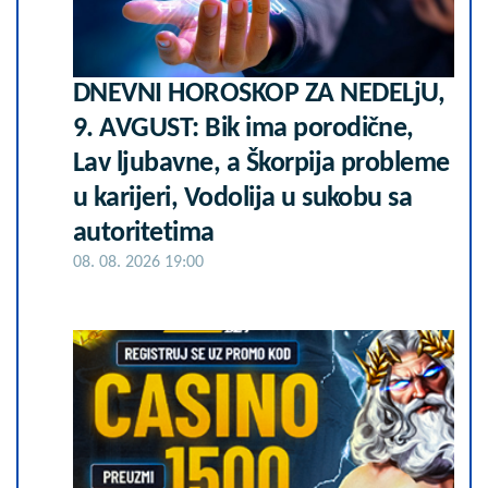
DNEVNI HOROSKOP ZA NEDELjU,
9. AVGUST: Bik ima porodične,
Lav ljubavne, a Škorpija probleme
u karijeri, Vodolija u sukobu sa
autoritetima
08. 08. 2026 19:00