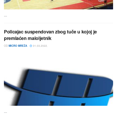
...
Policajac suspendovan zbog tuče u kojoj je
premlaćen maloljetnik
OD
MICRO MREŽA
01.03.2022.
...