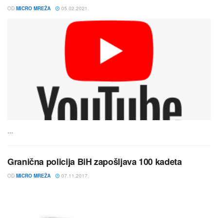
OD
MICRO MREŽA
05.02.2021.
...
Granična policija BiH zapošljava 100 kadeta
OD
MICRO MREŽA
07.11.2017.