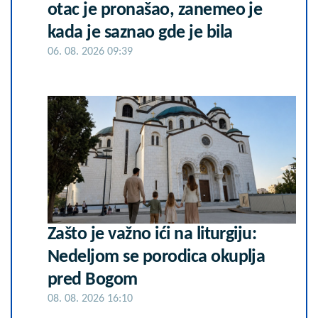
otac je pronašao, zanemeo je
kada je saznao gde je bila
06. 08. 2026 09:39
Zašto je važno ići na liturgiju:
Nedeljom se porodica okuplja
pred Bogom
08. 08. 2026 16:10