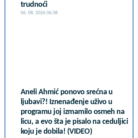
trudnoći
06. 08. 2026 06:38
Aneli Ahmić ponovo srećna u
ljubavi?! Iznenađenje uživo u
programu joj izmamilo osmeh na
licu, a evo šta je pisalo na ceduljici
koju je dobila! (VIDEO)