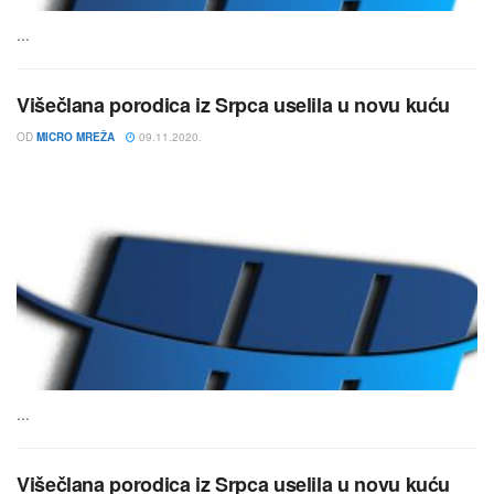
...
Višečlana porodica iz Srpca uselila u novu kuću
OD
MICRO MREŽA
09.11.2020.
...
Višečlana porodica iz Srpca uselila u novu kuću