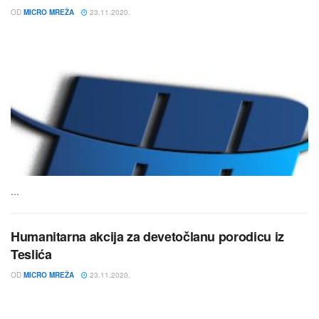
OD
MICRO MREŽA
23.11.2020.
...
Humanitarna akcija za devetočlanu porodicu iz
Teslića
OD
MICRO MREŽA
23.11.2020.