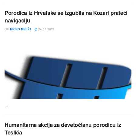
Porodica iz Hrvatske se izgubila na Kozari prateći
navigaciju
OD
MICRO MREŽA
24.02.2021.
...
Humanitarna akcija za devetočlanu porodicu iz
Teslića