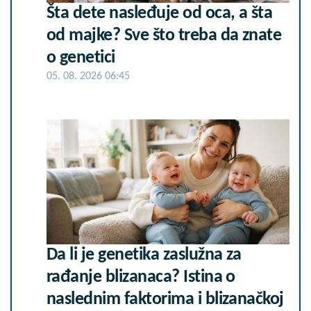
Šta dete nasleđuje od oca, a šta
od majke? Sve što treba da znate
o genetici
05. 08. 2026 06:45
Da li je genetika zaslužna za
rađanje blizanaca? Istina o
naslednim faktorima i blizanačkoj