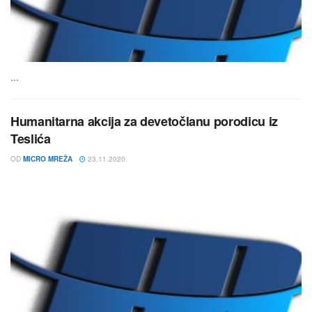
...
Humanitarna akcija za devetočlanu porodicu iz
Teslića
OD
MICRO MREŽA
23.11.2020.