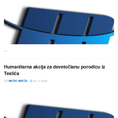
...
Humanitarna akcija za devetočlanu porodicu iz
Teslića
OD
MICRO MREŽA
23.11.2020.