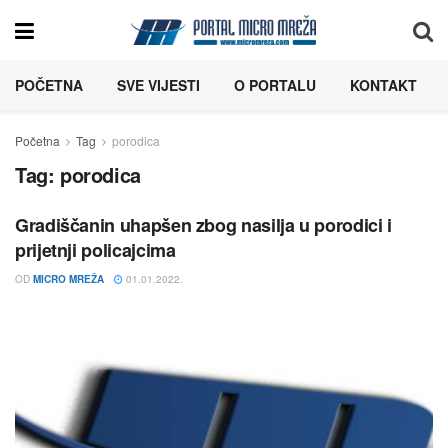
POČETNA
SVE VIJESTI
O PORTALU
KONTAKT
Početna
Tag
porodica
Tag:
porodica
Gradiščanin uhapšen zbog nasilja u porodici i
prijetnji policajcima
OD
MICRO MREŽA
01.01.2022.