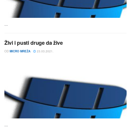
...
Živi i pusti druge da žive
OD
MICRO MREŽA
23.03.2021.
...