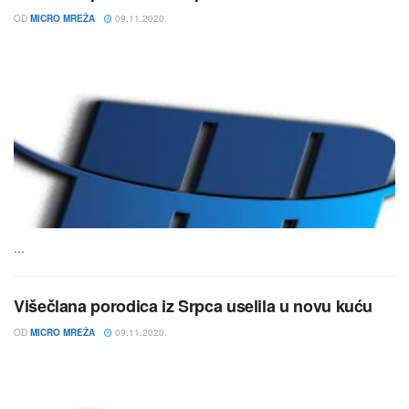
OD
MICRO MREŽA
09.11.2020.
...
Višečlana porodica iz Srpca uselila u novu kuću
OD
MICRO MREŽA
09.11.2020.