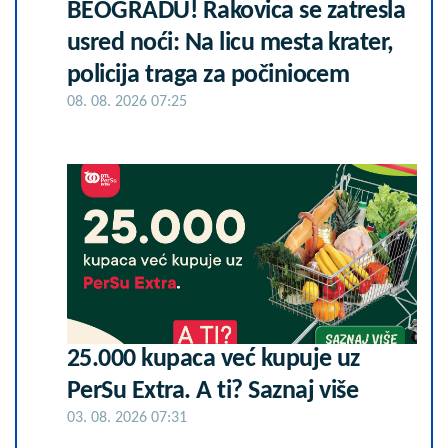
BEOGRADU! Rakovica se zatresla
usred noći: Na licu mesta krater,
policija traga za počiniocem
08. 08. 2026 07:25
25.000 kupaca već kupuje uz
PerSu Extra. A ti? Saznaj više
03. 08. 2026 07:31