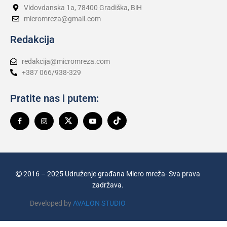
Vidovdanska 1a, 78400 Gradiška, BiH
micromreza@gmail.com
Redakcija
redakcija@micromreza.com
+387 066/938-329
Pratite nas i putem:
2016 – 2025 Udruženje građana Micro mreža- Sva prava
zadržava.
Developed by
AVALON STUDIO