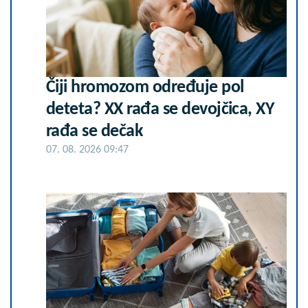
Čiji hromozom određuje pol
deteta? XX rađa se devojčica, XY
rađa se dečak
07. 08. 2026 09:47