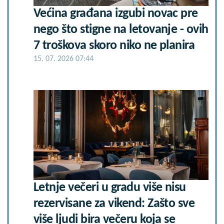
Većina građana izgubi novac pre
nego što stigne na letovanje - ovih
7 troškova skoro niko ne planira
15. 07. 2026 07:44
Letnje večeri u gradu više nisu
rezervisane za vikend: Zašto sve
više ljudi bira večeru koja se