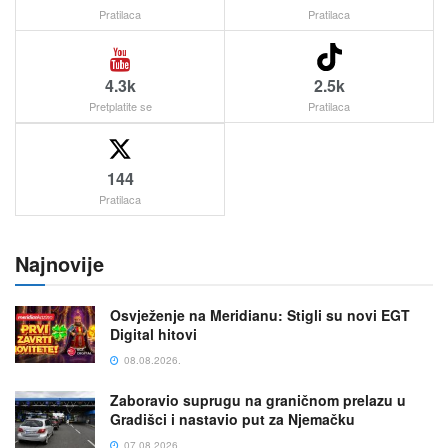
Pratilaca
Pratilaca
4.3k
2.5k
Pretplatite se
Pratilaca
144
Pratilaca
Najnovije
Osvježenje na Meridianu: Stigli su novi EGT
Digital hitovi
08.08.2026.
Zaboravio suprugu na graničnom prelazu u
Gradišci i nastavio put za Njemačku
07.08.2026.