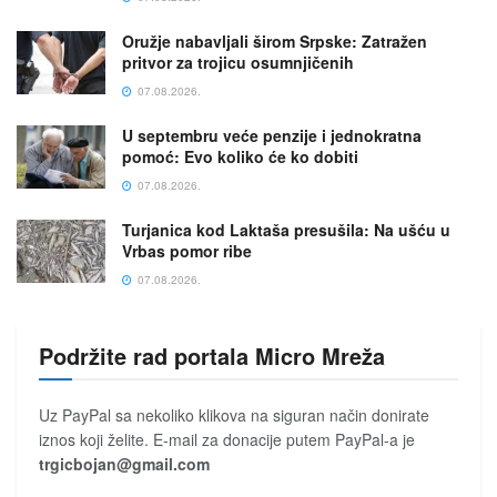
Oružje nabavljali širom Srpske: Zatražen
pritvor za trojicu osumnjičenih
07.08.2026.
U septembru veće penzije i jednokratna
pomoć: Evo koliko će ko dobiti
07.08.2026.
Turjanica kod Laktaša presušila: Na ušću u
Vrbas pomor ribe
07.08.2026.
Podržite rad portala Micro Mreža
Uz PayPal sa nekoliko klikova na siguran način donirate
iznos koji želite. E-mail za donacije putem PayPal-a je
trgicbojan@gmail.com