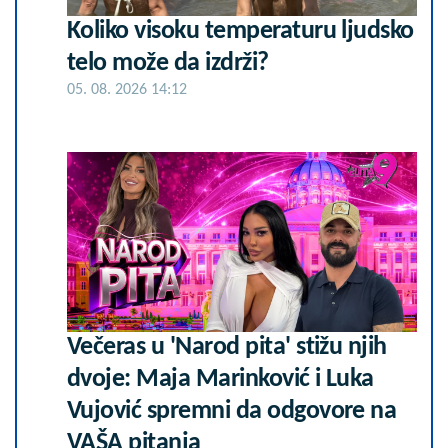
Koliko visoku temperaturu ljudsko
telo može da izdrži?
05. 08. 2026 14:12
Večeras u 'Narod pita' stižu njih
dvoje: Maja Marinković i Luka
Vujović spremni da odgovore na
VAŠA pitanja