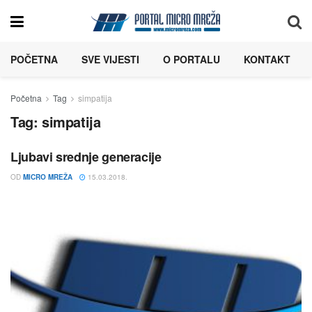
POČETNA
SVE VIJESTI
O PORTALU
KONTAKT
Početna
Tag
simpatija
Tag:
simpatija
Ljubavi srednje generacije
OD
MICRO MREŽA
15.03.2018.