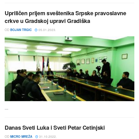
Upriličen prijem sveštenika Srpske pravoslavne
crkve u Gradskoj upravi Gradiška
OD
BOJAN TRGIC
05.01.2023.
...
Danas Sveti Luka i Sveti Petar Cetinjski
OD
MICRO MREŽA
31.10.2022.