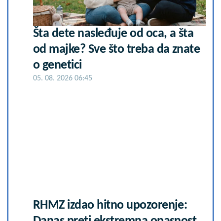
Šta dete nasleđuje od oca, a šta
od majke? Sve što treba da znate
o genetici
05. 08. 2026 06:45
RHMZ izdao hitno upozorenje: