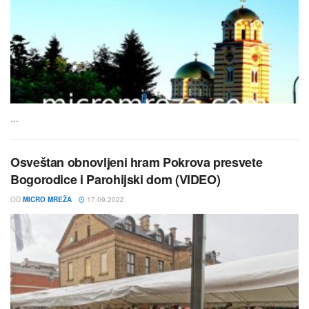
...
Osveštan obnovljeni hram Pokrova presvete
Bogorodice i Parohijski dom (VIDEO)
OD
MICRO MREŽA
17.09.2022.