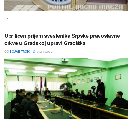
...
Upriličen prijem sveštenika Srpske pravoslavne
crkve u Gradskoj upravi Gradiška
OD
BOJAN TRGIC
05.01.2023.
...