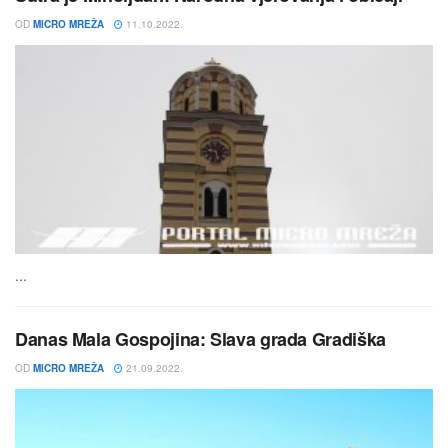
OD
MICRO MREŽA
11.10.2022.
...
Danas Mala Gospojina: Slava grada Gradiška
OD
MICRO MREŽA
21.09.2022.