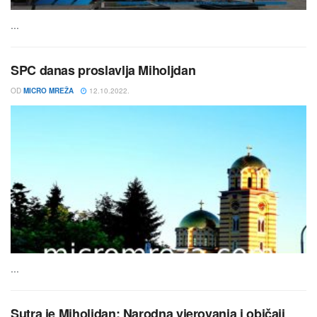
...
SPC danas proslavlja Miholjdan
OD
MICRO MREŽA
12.10.2022.
...
Sutra je Miholjdan: Narodna vjerovanja i običaji