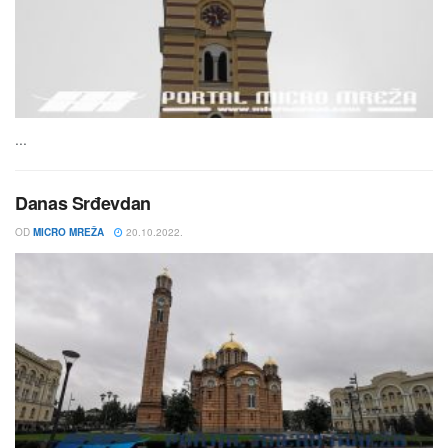
...
Danas Srđevdan
OD
MICRO MREŽA
20.10.2022.