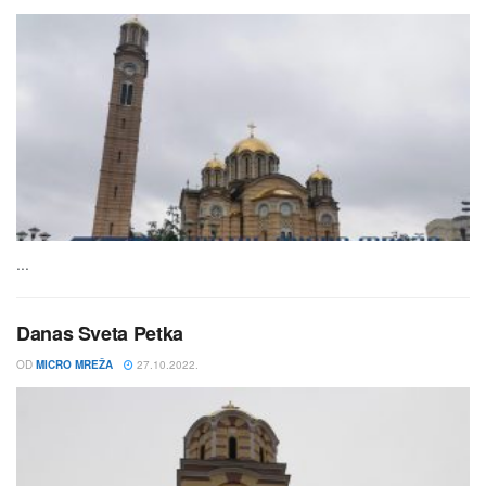
...
Danas Sveta Petka
OD
MICRO MREŽA
27.10.2022.