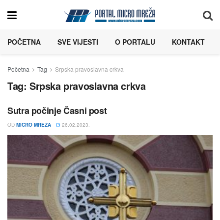
POČETNA
SVE VIJESTI
O PORTALU
KONTAKT
Početna
Tag
Srpska pravoslavna crkva
Tag:
Srpska pravoslavna crkva
Sutra počinje Časni post
OD
MICRO MREŽA
26.02.2023.