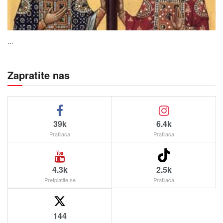
...
Zapratite nas
39k
6.4k
Pratilaca
Pratilaca
4.3k
2.5k
Pretplatite se
Pratilaca
144