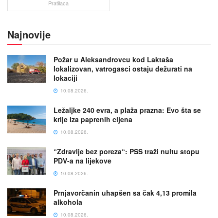
Pratilaca
Najnovije
Požar u Aleksandrovcu kod Laktaša
lokalizovan, vatrogasci ostaju dežurati na
lokaciji
10.08.2026.
Ležaljke 240 evra, a plaža prazna: Evo šta se
krije iza paprenih cijena
10.08.2026.
“Zdravlje bez poreza“: PSS traži nultu stopu
PDV-a na lijekove
10.08.2026.
Prnjavorčanin uhapšen sa čak 4,13 promila
alkohola
10.08.2026.