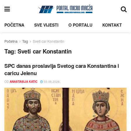
POČETNA
SVE VIJESTI
O PORTALU
KONTAKT
Početna
Tag
Sveti car Konstantin
Tag:
Sveti car Konstantin
SPC danas proslavlja Svetog cara Konstantina i
caricu Jelenu
OD
ANASTASIJA KATIC
03.06.2026.