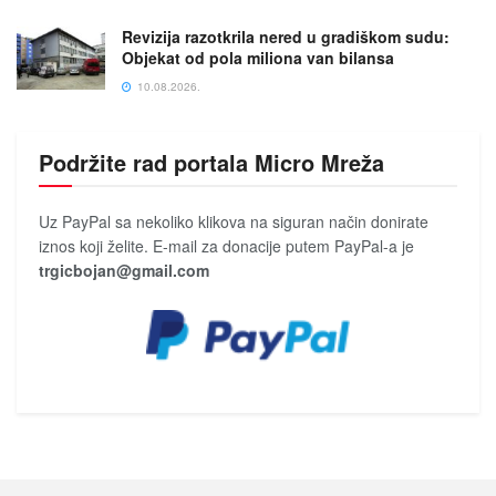
Revizija razotkrila nered u gradiškom sudu:
Objekat od pola miliona van bilansa
10.08.2026.
Podržite rad portala Micro Mreža
Uz PayPal sa nekoliko klikova na siguran način donirate
iznos koji želite. E-mail za donacije putem PayPal-a je
trgicbojan@gmail.com