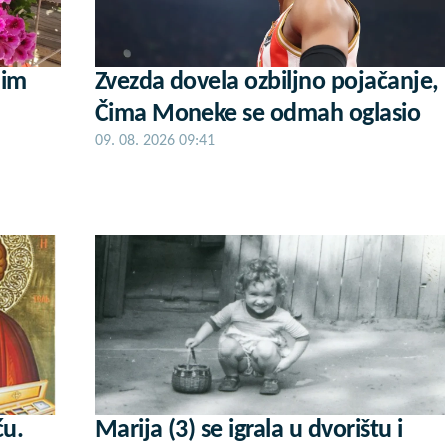
nim
Zvezda dovela ozbiljno pojačanje,
Čima Moneke se odmah oglasio
09. 08. 2026 09:41
ću.
Marija (3) se igrala u dvorištu i