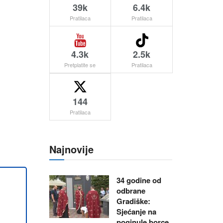
39k
6.4k
Pratilaca
Pratilaca
4.3k
2.5k
Pretplatite se
Pratilaca
144
Pratilaca
Najnovije
34 godine od
odbrane
Gradiške:
Sjećanje na
poginule borce