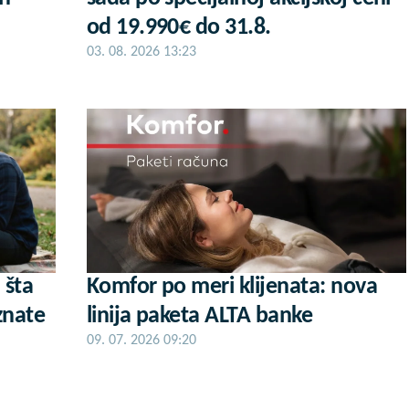
od 19.990€ do 31.8.
03. 08. 2026 13:23
 šta
Komfor po meri klijenata: nova
znate
linija paketa ALTA banke
09. 07. 2026 09:20