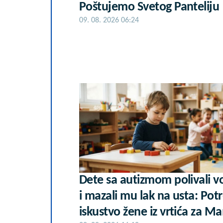
Poštujemo Svetog Panteliju
09. 08. 2026 06:24
Dete sa autizmom polivali 
i mazali mu lak na usta: Pot
iskustvo žene iz vrtića za M