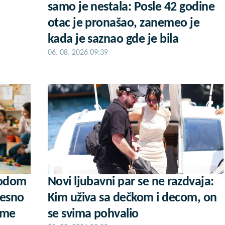
samo je nestala: Posle 42 godine
otac je pronašao, zanemeo je
kada je saznao gde je bila
06. 08. 2026 09:39
vodom
Novi ljubavni par se ne razdvaja:
resno
Kim uživa sa dečkom i decom, on
ame
se svima pohvalio