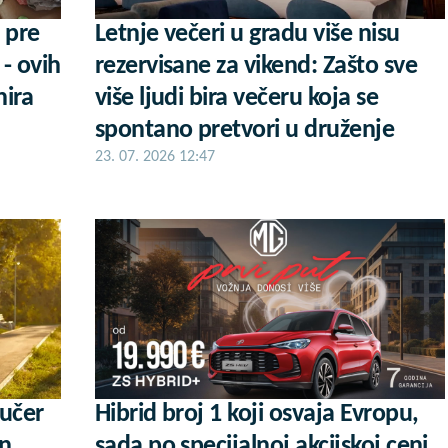
 pre
Letnje večeri u gradu više nisu
 - ovih
rezervisane za vikend: Zašto sve
nira
više ljudi bira večeru koja se
spontano pretvori u druženje
23. 07. 2026 12:47
aučer
Hibrid broj 1 koji osvaja Evropu,
an
sada po specijalnoj akcijskoj ceni