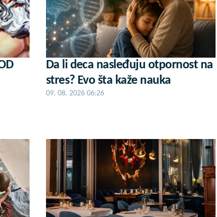
KOD
Da li deca nasleđuju otpornost na
stres? Evo šta kaže nauka
09. 08. 2026 06:26