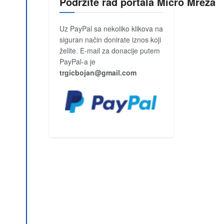
Podržite rad portala Micro Mreža
Uz PayPal sa nekoliko klikova na
siguran način donirate iznos koji
želite. E-mail za donacije putem
PayPal-a je
trgicbojan@gmail.com