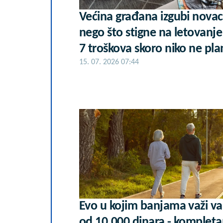
Većina građana izgubi novac
nego što stigne na letovanje
7 troškova skoro niko ne pla
15. 07. 2026 07:44
Evo u kojim banjama važi v
od 10.000 dinara - komplet