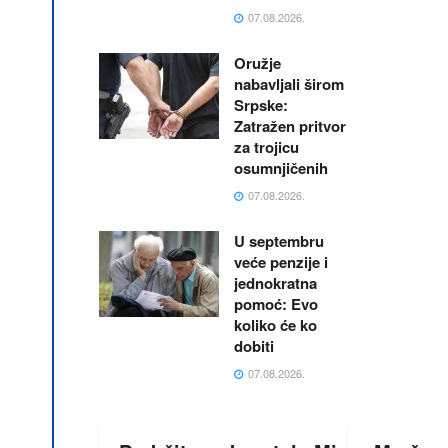
07.08.2026.
Oružje
nabavljali širom
Srpske:
Zatražen pritvor
za trojicu
osumnjičenih
07.08.2026.
U septembru
veće penzije i
jednokratna
pomoć: Evo
koliko će ko
dobiti
07.08.2026.