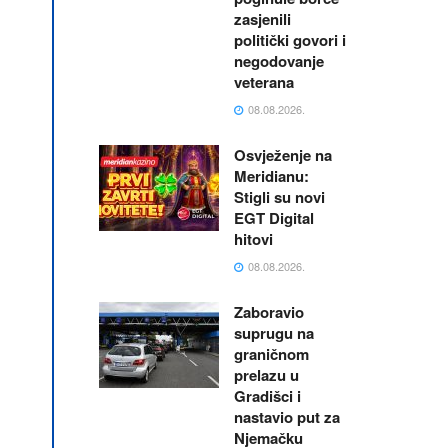
zasjenili
politički govori i
negodovanje
veterana
08.08.2026.
Osvježenje na
Meridianu:
Stigli su novi
EGT Digital
hitovi
08.08.2026.
Zaboravio
suprugu na
graničnom
prelazu u
Gradišci i
nastavio put za
Njemačku