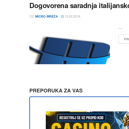
Dogovorena saradnja italijansk
OD
13.02.2018.
MICRO MREŽA
...
PR
PREPORUKA ZA VAS