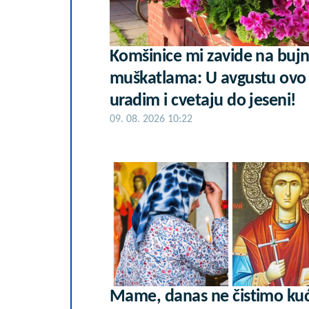
Komšinice mi zavide na buj
muškatlama: U avgustu ovo
uradim i cvetaju do jeseni!
09. 08. 2026 10:22
Mame, danas ne čistimo ku