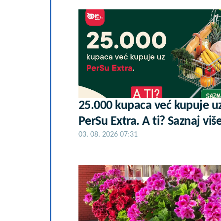
25.000 kupaca već kupuje u
PerSu Extra. A ti? Saznaj viš
03. 08. 2026 07:31