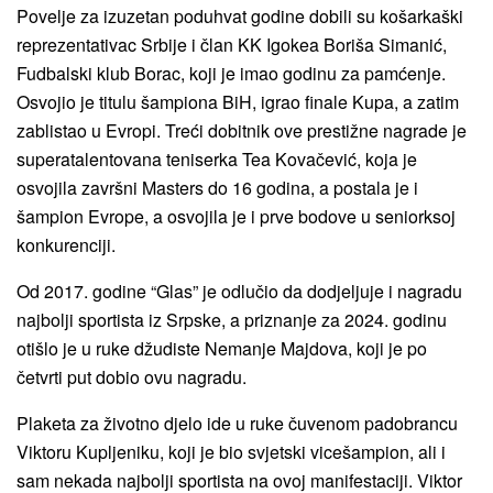
Povelje za izuzetan poduhvat godine dobili su košarkaški
reprezentativac Srbije i član KK Igokea Boriša Simanić,
Fudbalski klub Borac, koji je imao godinu za pamćenje.
Osvojio je titulu šampiona BiH, igrao finale Kupa, a zatim
zablistao u Evropi. Treći dobitnik ove prestižne nagrade je
superatalentovana teniserka Tea Kovačević, koja je
osvojila završni Masters do 16 godina, a postala je i
šampion Evrope, a osvojila je i prve bodove u seniorksoj
konkurenciji.
Od 2017. godine “Glas” je odlučio da dodjeljuje i nagradu
najbolji sportista iz Srpske, a priznanje za 2024. godinu
otišlo je u ruke džudiste Nemanje Majdova, koji je po
četvrti put dobio ovu nagradu.
Plaketa za životno djelo ide u ruke čuvenom padobrancu
Viktoru Kupljeniku, koji je bio svjetski vicešampion, ali i
sam nekada najbolji sportista na ovoj manifestaciji. Viktor