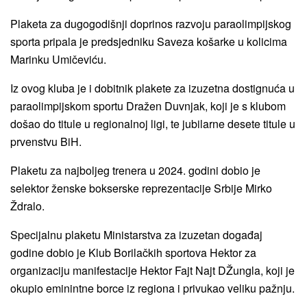
Plaketa za dugogodišnji doprinos razvoju paraolimpijskog
sporta pripala je predsjedniku Saveza košarke u kolicima
Marinku Umičeviću.
Iz ovog kluba je i dobitnik plakete za izuzetna dostignuća u
paraolimpijskom sportu Dražen Duvnjak, koji je s klubom
došao do titule u regionalnoj ligi, te jubilarne desete titule u
prvenstvu BiH.
Plaketu za najboljeg trenera u 2024. godini dobio je
selektor ženske bokserske reprezentacije Srbije Mirko
Ždralo.
Specijalnu plaketu Ministarstva za izuzetan događaj
godine dobio je Klub Borilačkih sportova Hektor za
organizaciju manifestacije Hektor Fajt Najt DŽungla, koji je
okupio eminintne borce iz regiona i privukao veliku pažnju.