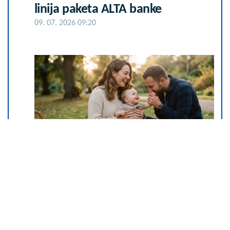
linija paketa ALTA banke
09. 07. 2026 09:20
Šta dete nasleđuje od oca, a šta
od majke? Sve što treba da znate
o genetici
05. 08. 2026 06:45