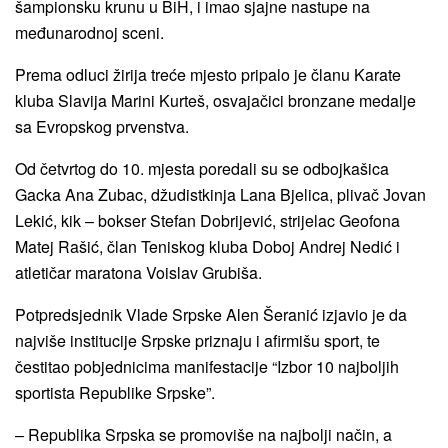
šampionsku krunu u BiH, i imao sjajne nastupe na
međunarodnoj sceni.
Prema odluci žirija treće mjesto pripalo je članu Karate
kluba Slavija Marini Kurteš, osvajačici bronzane medalje
sa Evropskog prvenstva.
Od četvrtog do 10. mjesta poredali su se odbojkašica
Gacka Ana Zubac, džudistkinja Lana Bjelica, plivač Јovan
Lekić, kik – bokser Stefan Dobrijević, strijelac Geofona
Matej Rašić, član Teniskog kluba Doboj Andrej Nedić i
atletičar maratona Voislav Grubiša.
Potpredsjednik Vlade Srpske Alen Šeranić izjavio je da
najviše institucije Srpske priznaju i afirmišu sport, te
čestitao pobjednicima manifestacije “Izbor 10 najboljih
sportista Republike Srpske”.
– Republika Srpska se promoviše na najbolji način, a