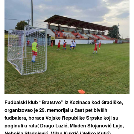
Fudbalski klub “Bratstvo” iz Kozinaca kod Gradiške,
organizovao je 29. memorijal u čast pet bivših
fudbalera, boraca Vojske Republike Srpske koji su
poginuli u ratu( Drago Lazić, Mladen Stojanović Lajo,
Nebojša Sladojević, Milan Kukrić i Veljko Kutić).