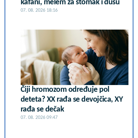
kafani, melem za stomak i dušu
07. 08. 2026 18:16
Čiji hromozom određuje pol
deteta? XX rađa se devojčica, XY
rađa se dečak
07. 08. 2026 09:47