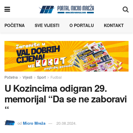
POČETNA
SVE VIJESTI
O PORTALU
KONTAKT
Početna
Vijesti
Sport
Fudbal
U Kozincima odigran 29.
memorijal “Da se ne zaboravi
“
od
Micro Mreža
20.08.2024.