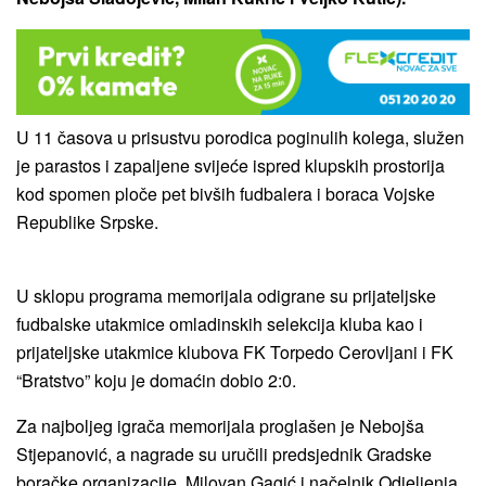
U 11 časova u prisustvu porodica poginulih kolega, služen
je parastos i zapaljene svijeće ispred klupskih prostorija
kod spomen ploče pet bivših fudbalera i boraca Vojske
Republike Srpske.
U sklopu programa memorijala odigrane su prijateljske
fudbalske utakmice omladinskih selekcija kluba kao i
prijateljske utakmice klubova FK Torpedo Cerovljani i FK
“Bratstvo” koju je domaćin dobio 2:0.
Za najboljeg igrača memorijala proglašen je Nebojša
Stjepanović, a nagrade su uručili predsjednik Gradske
boračke organizacije, Milovan Gagić i načelnik Odjeljenja