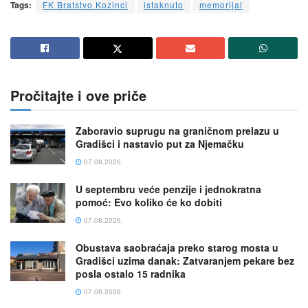
Tags:
FK Bratstvo Kozinci
istaknuto
memorijal
Pročitajte i ove priče
Zaboravio suprugu na graničnom prelazu u
Gradišci i nastavio put za Njemačku
07.08.2026.
U septembru veće penzije i jednokratna
pomoć: Evo koliko će ko dobiti
07.08.2026.
Obustava saobraćaja preko starog mosta u
Gradišci uzima danak: Zatvaranjem pekare bez
posla ostalo 15 radnika
07.08.2026.