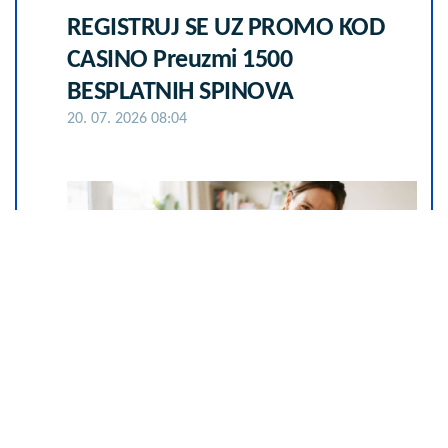
REGISTRUJ SE UZ PROMO KOD
CASINO Preuzmi 1500
BESPLATNIH SPINOVA
20. 07. 2026 08:04
Da li je genetika zaslužna za
rađanje blizanaca? Istina o
naslednim faktorima i blizanačkoj