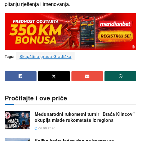
pitanju rješenja i imenovanja.
Tags:
Skupština grada Gradiška
Pročitajte i ove priče
Međunarodni rukometni turnir “Braća Klincov”
okuplja mlade rukometaše iz regiona
06.08.2026.
Koliko košta jedan dan na bazenu za