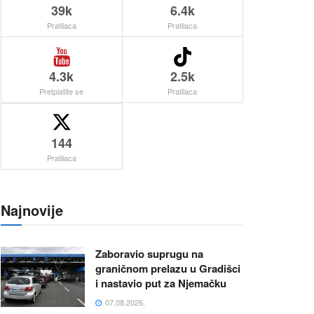
39k
6.4k
Pratilaca
Pratilaca
4.3k
2.5k
Pretplatite se
Pratilaca
144
Pratilaca
Najnovije
Zaboravio suprugu na
graničnom prelazu u Gradišci
i nastavio put za Njemačku
07.08.2026.