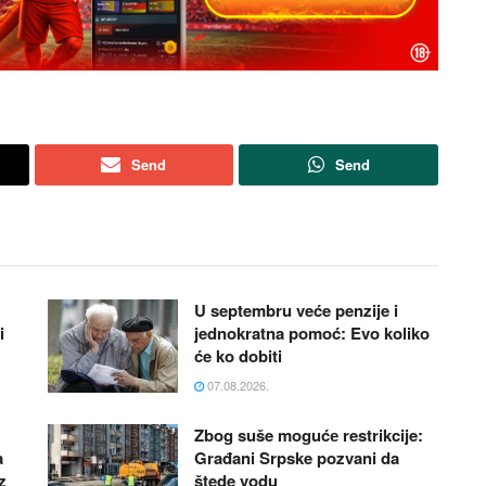
Send
Send
U septembru veće penzije i
i
jednokratna pomoć: Evo koliko
će ko dobiti
07.08.2026.
Zbog suše mogućе restrikcije:
a
Građani Srpske pozvani da
z
štede vodu