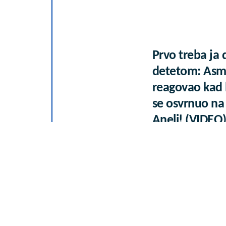
Prvo treba ja
detetom: Asmi
reagovao kad 
se osvrnuo na
Aneli! (VIDEO
07. 08. 2026 22:03