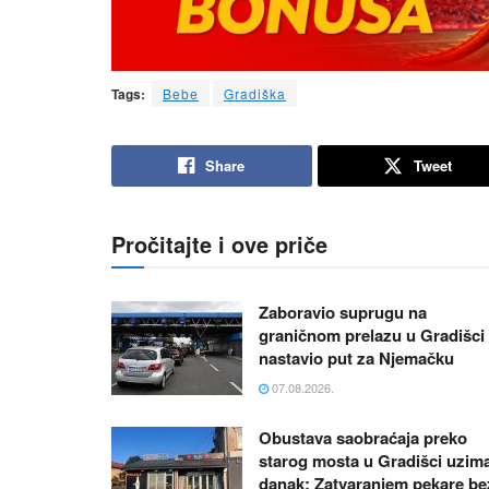
Tags:
Bebe
Gradiška
Share
Tweet
Pročitajte i ove priče
Zaboravio suprugu na
graničnom prelazu u Gradišci 
nastavio put za Njemačku
07.08.2026.
Obustava saobraćaja preko
starog mosta u Gradišci uzim
danak: Zatvaranjem pekare be