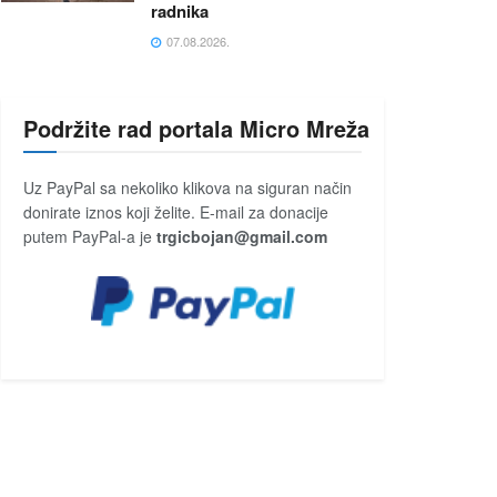
radnika
07.08.2026.
Podržite rad portala Micro Mreža
Uz PayPal sa nekoliko klikova na siguran način
donirate iznos koji želite. E-mail za donacije
putem PayPal-a je
trgicbojan@gmail.com