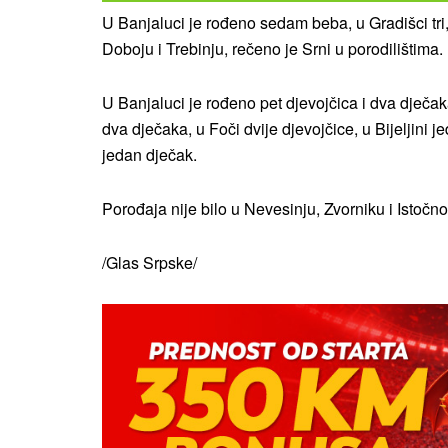
U Banjaluci je rođeno sedam beba, u Gradišci tri, 
Doboju i Trebinju, rečeno je Srni u porodilištima.
U Banjaluci je rođeno pet djevojčica i dva dječaka
dva dječaka, u Foči dvije djevojčice, u Bijeljini j
jedan dječak.
Porođaja nije bilo u Nevesinju, Zvorniku i Istoč
/Glas Srpske/