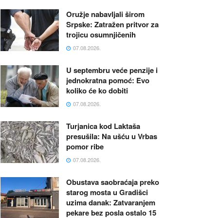
Oružje nabavljali širom
Srpske: Zatražen pritvor za
trojicu osumnjičenih
07.08.2026.
U septembru veće penzije i
jednokratna pomoć: Evo
koliko će ko dobiti
07.08.2026.
Turjanica kod Laktaša
presušila: Na ušću u Vrbas
pomor ribe
07.08.2026.
Obustava saobraćaja preko
starog mosta u Gradišci
uzima danak: Zatvaranjem
pekare bez posla ostalo 15