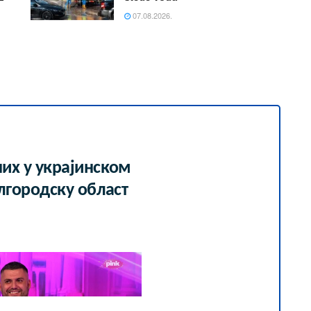
07.08.2026.
их у украјинском
лгородску област