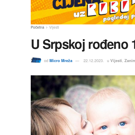
Početna
Vijesti
U Srpskoj rođeno 
od
Micro Mreža
22.12.2023.
u
Vijesti
,
Zanim