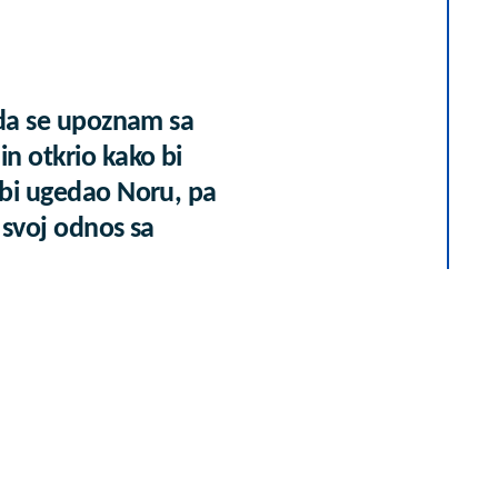
 da se upoznam sa
n otkrio kako bi
bi ugedao Noru, pa
 svoj odnos sa
)