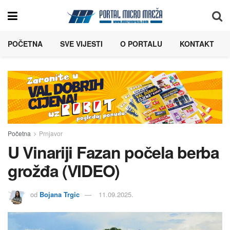
POČETNA
SVE VIJESTI
O PORTALU
KONTAKT
Početna
Prnjavor
U Vinariji Fazan počela berba
grožđa (VIDEO)
od
Bojana Trgic
11.09.2025.