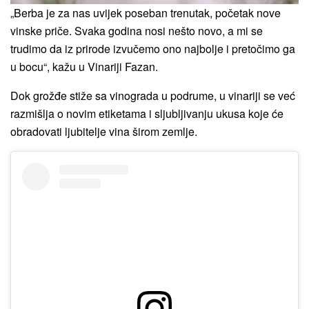
„Berba je za nas uvijek poseban trenutak, početak nove
vinske priče. Svaka godina nosi nešto novo, a mi se
trudimo da iz prirode izvučemo ono najbolje i pretočimo ga
u bocu“, kažu u Vinariji Fazan.
Dok grožđe stiže sa vinograda u podrume, u vinariji se već
razmišlja o novim etiketama i sljubljivanju ukusa koje će
obradovati ljubitelje vina širom zemlje.