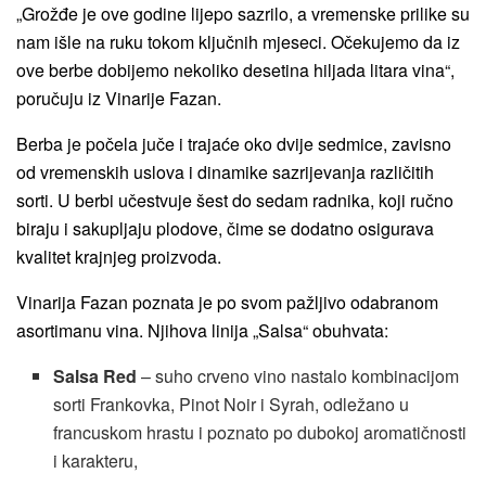
„Grožđe je ove godine lijepo sazrilo, a vremenske prilike su
nam išle na ruku tokom ključnih mjeseci. Očekujemo da iz
ove berbe dobijemo nekoliko desetina hiljada litara vina“,
poručuju iz Vinarije Fazan.
Berba je počela juče i trajaće oko dvije sedmice, zavisno
od vremenskih uslova i dinamike sazrijevanja različitih
sorti. U berbi učestvuje šest do sedam radnika, koji ručno
biraju i sakupljaju plodove, čime se dodatno osigurava
kvalitet krajnjeg proizvoda.
Vinarija Fazan poznata je po svom pažljivo odabranom
asortimanu vina. Njihova linija „Salsa“ obuhvata:
Salsa Red
– suho crveno vino nastalo kombinacijom
sorti Frankovka, Pinot Noir i Syrah, odležano u
francuskom hrastu i poznato po dubokoj aromatičnosti
i karakteru,