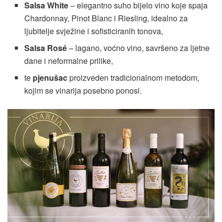
Salsa White
– elegantno suho bijelo vino koje spaja
Chardonnay, Pinot Blanc i Riesling, idealno za
ljubitelje svježine i sofisticiranih tonova,
Salsa Rosé
– lagano, voćno vino, savršeno za ljetne
dane i neformalne prilike,
te
pjenušac
proizveden tradicionalnom metodom,
kojim se vinarija posebno ponosi.