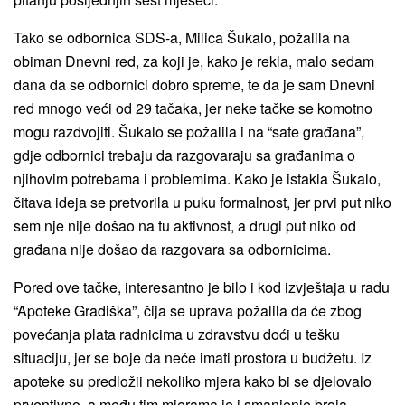
Tako se odbornica SDS-a, Milica Šukalo, požalila na
obiman Dnevni red, za koji je, kako je rekla, malo sedam
dana da se odbornici dobro spreme, te da je sam Dnevni
red mnogo veći od 29 tačaka, jer neke tačke se komotno
mogu razdvojiti. Šukalo se požalila i na “sate građana”,
gdje odbornici trebaju da razgovaraju sa građanima o
njihovim potrebama i problemima. Kako je istakla Šukalo,
čitava ideja se pretvorila u puku formalnost, jer prvi put niko
sem nje nije došao na tu aktivnost, a drugi put niko od
građana nije došao da razgovara sa odbornicima.
Pored ove tačke, interesantno je bilo i kod izvještaja u radu
“Apoteke Gradiška”, čija se uprava požalila da će zbog
povećanja plata radnicima u zdravstvu doći u tešku
situaciju, jer se boje da neće imati prostora u budžetu. Iz
apoteke su predložii nekoliko mjera kako bi se djelovalo
prventivno, a među tim mjerama je i smanjenje broja