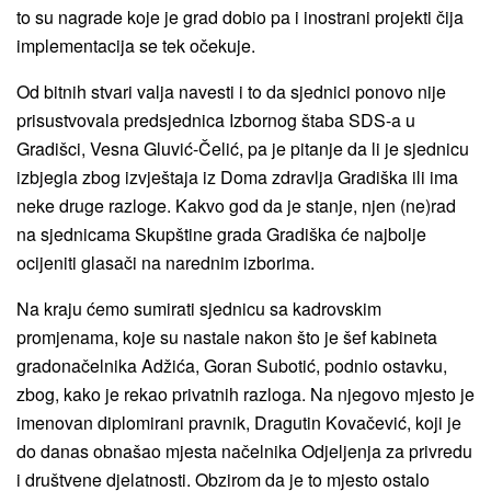
to su nagrade koje je grad dobio pa i inostrani projekti čija
implementacija se tek očekuje.
Od bitnih stvari valja navesti i to da sjednici ponovo nije
prisustvovala predsjednica Izbornog štaba SDS-a u
Gradišci, Vesna Gluvić-Čelić, pa je pitanje da li je sjednicu
izbjegla zbog izvještaja iz Doma zdravlja Gradiška ili ima
neke druge razloge. Kakvo god da je stanje, njen (ne)rad
na sjednicama Skupštine grada Gradiška će najbolje
ocijeniti glasači na narednim izborima.
Na kraju ćemo sumirati sjednicu sa kadrovskim
promjenama, koje su nastale nakon što je šef kabineta
gradonačelnika Adžića, Goran Subotić, podnio ostavku,
zbog, kako je rekao privatnih razloga. Na njegovo mjesto je
imenovan diplomirani pravnik, Dragutin Kovačević, koji je
do danas obnašao mjesta načelnika Odjeljenja za privredu
i društvene djelatnosti. Obzirom da je to mjesto ostalo