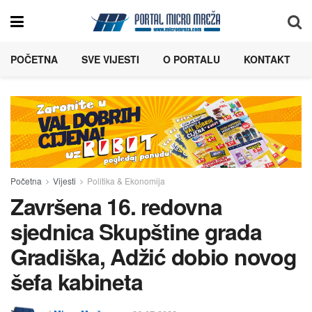
POČETNA
SVE VIJESTI
O PORTALU
KONTAKT
Početna
Vijesti
Politika & Ekonomija
Završena 16. redovna
sjednica Skupštine grada
Gradiška, Adžić dobio novog
šefa kabineta