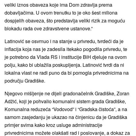
veliki iznos obaveza koje ima Dom zdravlja prema
dobavljačima. U ovom trenutku to je oko šest miliona
dospjelih obaveza, što predstavlja veliki rizik za moguću
blokadu rada ove zdravstvene ustanove.”
Latinović se osvrnuo i na stanje u privredu, tvrdeći da je
inflacija koja nas je zadesila itekako pogodila privredu, te
je potrebno da Vlada RS i institucije BiH djeluje na ovom
polju, kako bi ublažila poskupljenja. Latinović tvrdi da ni
lokalna vlast ne radi puno da bi pomogla privrednicima na
području Gradiške.
Njegovo mišljenje ne dijeli gradonačelnik Gradiške, Zoran
Adžić, koji je pohvalio komunalni sistem grada Gradiške,
Komunalna reduzeća “Vodovod” i “Gradska čistoća”, a na
samom zasjedanju je ukazao na činjenicu da je Gradiška
primjer svima kako kroz usluge administracije
privrednicima možete olakšati rad i poslovanje, a dokaz za