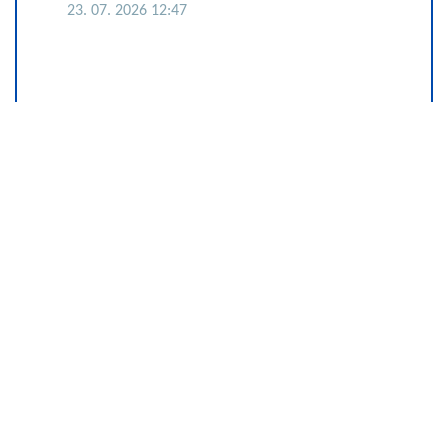
23. 07. 2026 12:47
Većina građana izgubi novac pre
nego što stigne na letovanje - ovih
7 troškova skoro niko ne planira
15. 07. 2026 07:44