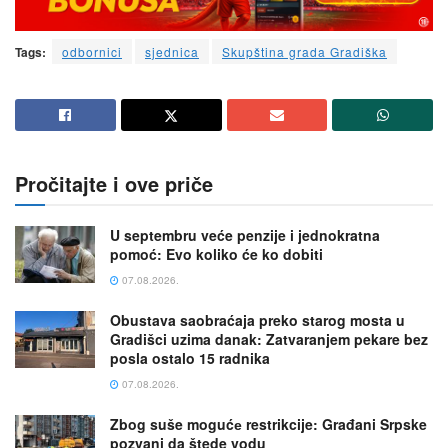
Tags:
odbornici
sjednica
Skupština grada Gradiška
Pročitajte i ove priče
U septembru veće penzije i jednokratna
pomoć: Evo koliko će ko dobiti
07.08.2026.
Obustava saobraćaja preko starog mosta u
Gradišci uzima danak: Zatvaranjem pekare bez
posla ostalo 15 radnika
07.08.2026.
Zbog suše mogućе restrikcije: Građani Srpske
pozvani da štede vodu