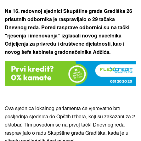
Na 16. redovnoj sjednici Skupštine grada Gradiška 26
prisutnih odbornika je raspravljalo o 29 tačaka
Dnevnog reda. Pored rasprave odbornici su na tački
“rješenja i imenovanja” izglasali novog načelnika
Odjeljenja za privredu i društvene djelatnosti, kao i
novog šefa kabineta gradonačelnika Adžića.
Ova sjednica lokalnog parlamenta će vjerovatno biti
posljednja sjednica do Opštih izbora, koji su zakazani za 2.
oktobar. Tim povodom se na prvoj tački Dnevnog reda
raspravljalo o radu Skupštine grada Gradiška, kada je u
pitanju posljednjih šest mjeseci.