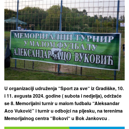
U organizaciji udruženja “Sport za sve“ iz Gradiške, 10.
i 11. avgusta 2024. godine ( subota i nedjelja), održaće
se 8. Memorijalni turnir u malom fudbalu “Aleksandar
Aco Vuković” i turnir u odbojci na pijesku, na terenima
Memorijalnog centra “Bokovi“ u Bok Jankovcu
.