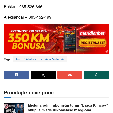
Boško – 065-526-646;
Aleksandar – 065-152-499.
Tags:
Turnir Aleksandar Aco Vuković
Pročitajte i ove priče
Međunarodni rukometni turnir “Braća Klincov”
okuplja mlade rukometaše iz regiona