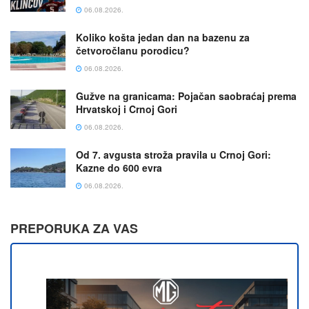
06.08.2026.
Koliko košta jedan dan na bazenu za
četvoročlanu porodicu?
06.08.2026.
Gužve na granicama: Pojačan saobraćaj prema
Hrvatskoj i Crnoj Gori
06.08.2026.
Od 7. avgusta stroža pravila u Crnoj Gori:
Kazne do 600 evra
06.08.2026.
PREPORUKA ZA VAS