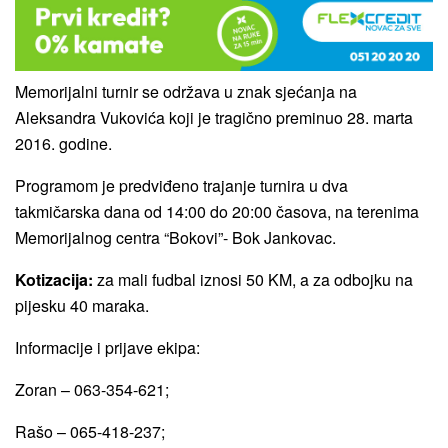
Memorijalni turnir se održava u znak sjećanja na
Aleksandra Vukovića koji je tragično preminuo 28. marta
2016. godine.
Programom je predviđeno trajanje turnira u dva
takmičarska dana od 14:00 do 20:00 časova, na terenima
Memorijalnog centra “Bokovi”- Bok Jankovac.
Kotizacija:
za mali fudbal iznosi 50 KM, a za odbojku na
pijesku 40 maraka.
Informacije i prijave ekipa:
Zoran – 063-354-621;
Rašo – 065-418-237;