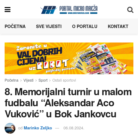
POČETNA
SVE VIJESTI
O PORTALU
KONTAKT
Početna
Vijesti
Sport
Ostali sportovi
8. Memorijalni turnir u malom
fudbalu “Aleksandar Aco
Vuković” u Bok Jankovcu
od
Marinko Zeljko
06.08.2024.