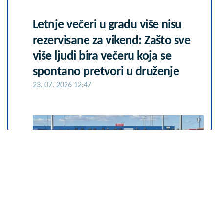
Letnje večeri u gradu više nisu
rezervisane za vikend: Zašto sve
više ljudi bira večeru koja se
spontano pretvori u druženje
23. 07. 2026 12:47
Na izlazu iz Srbije čeka se satima: