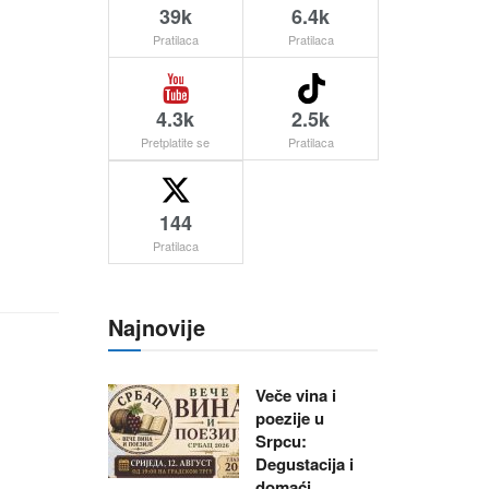
39k
6.4k
Pratilaca
Pratilaca
4.3k
2.5k
Pretplatite se
Pratilaca
144
Pratilaca
Najnovije
Veče vina i
poezije u
Srpcu:
Degustacija i
domaći