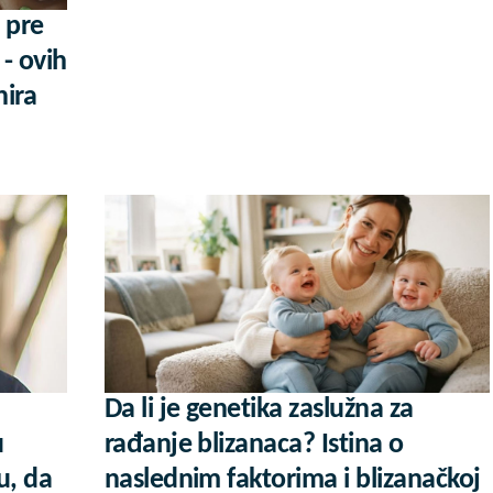
 pre
 - ovih
nira
Da li je genetika zaslužna za
u
rađanje blizanaca? Istina o
u, da
naslednim faktorima i blizanačkoj