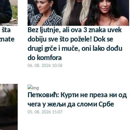
 šta
Bez ljutnje, ali ova 3 znaka uvek
znate
dobiju sve što požele! Dok se
drugi grče i muče, oni lako dođu
do komfora
06. 08. 2026 10:58
Петковић: Курти не преза ни од
чега у жељи да сломи Србе
05. 08. 2026 15:07