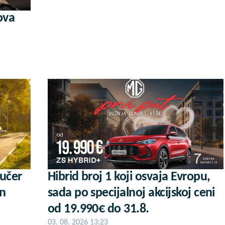
ova
aučer
Hibrid broj 1 koji osvaja Evropu,
an
sada po specijalnoj akcijskoj ceni
od 19.990€ do 31.8.
03. 08. 2026 13:23