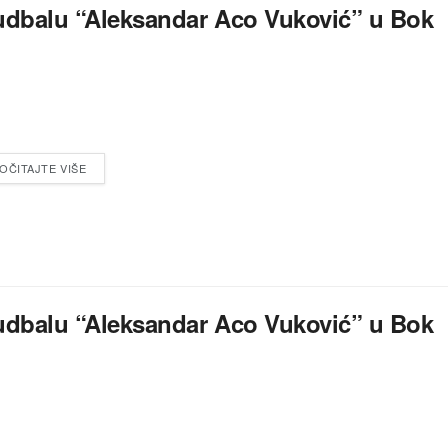
fudbalu “Aleksandar Aco Vuković” u Bok
OČITAJTE VIŠE
fudbalu “Aleksandar Aco Vuković” u Bok