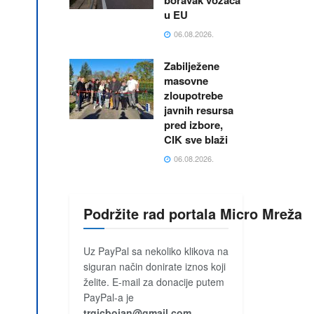
boravak vozača
u EU
06.08.2026.
Zabilježene
masovne
zloupotrebe
javnih resursa
pred izbore,
CIK sve blaži
06.08.2026.
Podržite rad portala Micro Mreža
Uz PayPal sa nekoliko klikova na
siguran način donirate iznos koji
želite. E-mail za donacije putem
PayPal-a je
trgicbojan@gmail.com