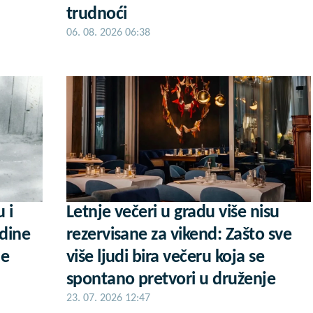
trudnoći
06. 08. 2026 06:38
u i
Letnje večeri u gradu više nisu
odine
rezervisane za vikend: Zašto sve
je
više ljudi bira večeru koja se
spontano pretvori u druženje
23. 07. 2026 12:47