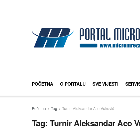
POČETNA
O PORTALU
SVE VIJESTI
SERVI
Početna
Tag
Turnir Aleksandar Aco Vuković
Tag:
Turnir Aleksandar Aco V