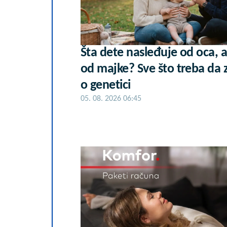
Šta dete nasleđuje od oca, a
od majke? Sve što treba da 
o genetici
05. 08. 2026 06:45