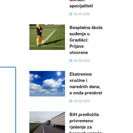
specijaliteti
06.08.2026.
Besplatna škola
suđenja u
Gradišci:
Prijave
otvorene
06.08.2026.
Ekstremne
vrućine i
narednih dana,
a onda preokret
06.08.2026.
BiH predložila
privremeno
rješenje za