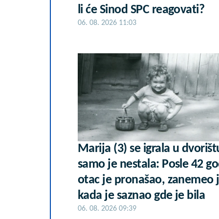
li će Sinod SPC reagovati?
06. 08. 2026 11:03
Marija (3) se igrala u dvorišt
samo je nestala: Posle 42 g
otac je pronašao, zanemeo 
kada je saznao gde je bila
06. 08. 2026 09:39