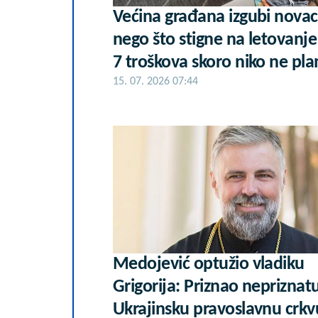
Većina građana izgubi novac
nego što stigne na letovanje
7 troškova skoro niko ne pla
15. 07. 2026 07:44
Medojević optužio vladiku
Grigorija: Priznao nepriznat
Ukrajinsku pravoslavnu crkv