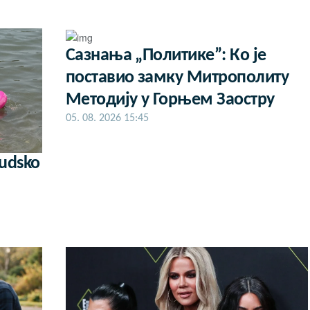
Сазнања „Политике”: Ко је
поставио замку Митрополиту
Методију у Горњем Заостру
05. 08. 2026 15:45
judsko