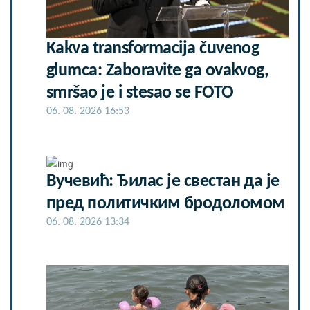
Kakva transformacija čuvenog
glumca: Zaboravite ga ovakvog,
smršao je i stesao se FOTO
06. 08. 2026 16:53
Вучевић: Ђилас је свестан да је
пред политичким бродоломом
06. 08. 2026 13:34