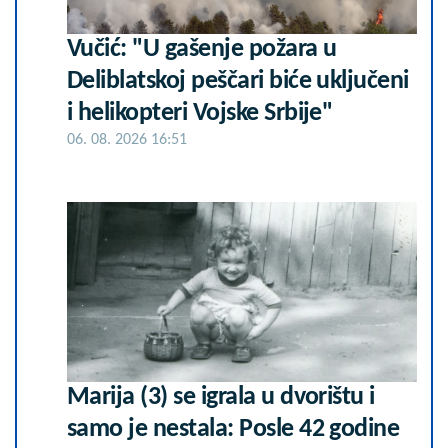
Vučić: "U gašenje požara u
Deliblatskoj peščari biće uključeni
i helikopteri Vojske Srbije"
06. 08. 2026 16:51
Marija (3) se igrala u dvorištu i
samo je nestala: Posle 42 godine