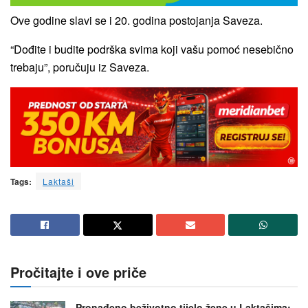
Ove godine slavi se i 20. godina postojanja Saveza.
“Dođite i budite podrška svima koji vašu pomoć nesebično
trebaju”, poručuju iz Saveza.
Tags:
Laktaši
Pročitajte i ove priče
Pronađeno beživotno tijelo žene u Laktašima: