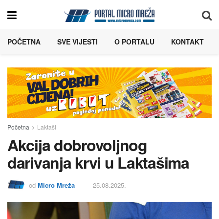
POČETNA
SVE VIJESTI
O PORTALU
KONTAKT
Početna
Laktaši
Akcija dobrovoljnog
darivanja krvi u Laktašima
od
Micro Mreža
25.08.2025.