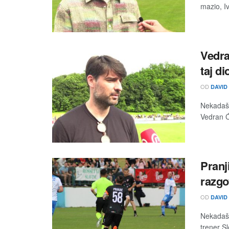
mazio, Iv
Vedra
taj di
OD
DAVID
Nekadašn
Vedran Ćo
Pranj
razgo
OD
DAVID
Nekadašn
trener Sl