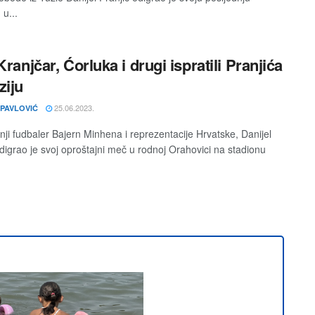
 u...
Kranjčar, Ćorluka i drugi ispratili Pranjića
ziju
25.06.2023.
 PAVLOVIĆ
ji fudbaler Bajern Minhena i reprezentacije Hrvatske, Danijel
odigrao je svoj oproštajni meč u rodnoj Orahovici na stadionu