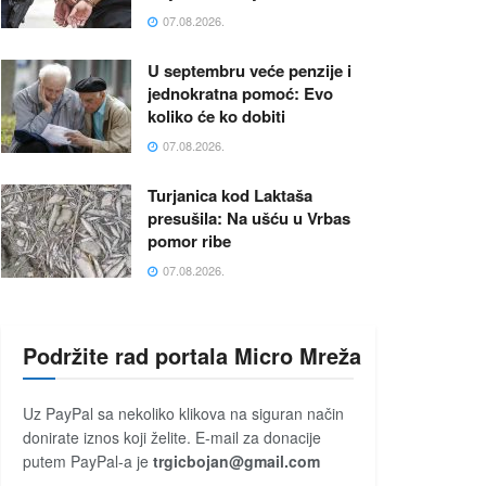
07.08.2026.
U septembru veće penzije i
jednokratna pomoć: Evo
koliko će ko dobiti
07.08.2026.
Turjanica kod Laktaša
presušila: Na ušću u Vrbas
pomor ribe
07.08.2026.
Podržite rad portala Micro Mreža
Uz PayPal sa nekoliko klikova na siguran način
donirate iznos koji želite. E-mail za donacije
putem PayPal-a je
trgicbojan@gmail.com