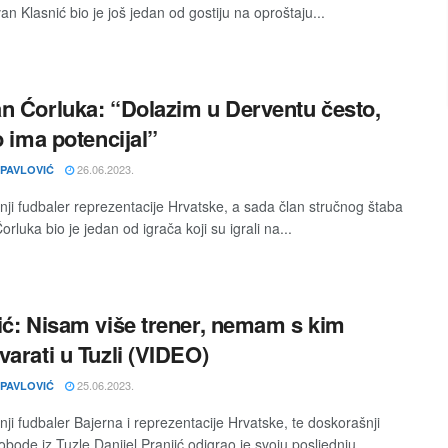
an Klasnić bio je još jedan od gostiju na oproštaju...
n Ćorluka: “Dolazim u Derventu često,
o ima potencijal”
26.06.2023.
 PAVLOVIĆ
ji fudbaler reprezentacije Hrvatske, a sada član stručnog štaba
rluka bio je jedan od igrača koji su igrali na...
ić: Nisam više trener, nemam s kim
varati u Tuzli (VIDEO)
25.06.2023.
 PAVLOVIĆ
ji fudbaler Bajerna i reprezentacije Hrvatske, te doskorašnji
obode iz Tuzle Danijel Pranjić odigrao je svoju posljednju