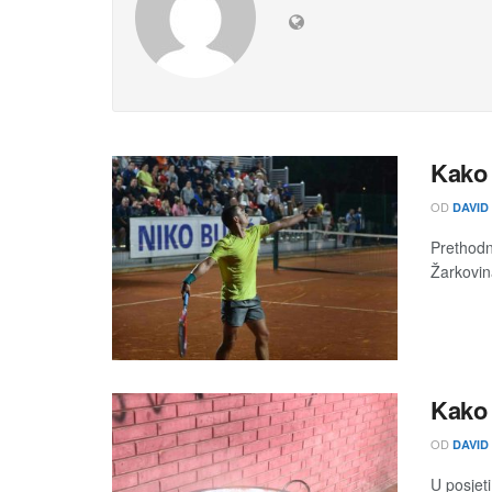
Kako 
OD
DAVID
Prethodn
Žarkovina
Kako 
OD
DAVID
U posjeti