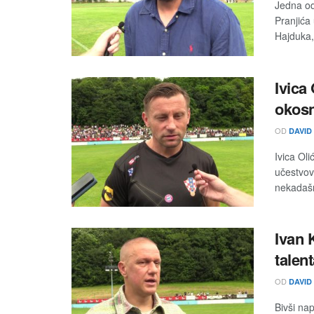
Jedna od
Pranjića
Hajduka,
Ivica
okosn
OD
DAVID
Ivica Oli
učestvov
nekadašn
Ivan 
talen
OD
DAVID
Bivši na