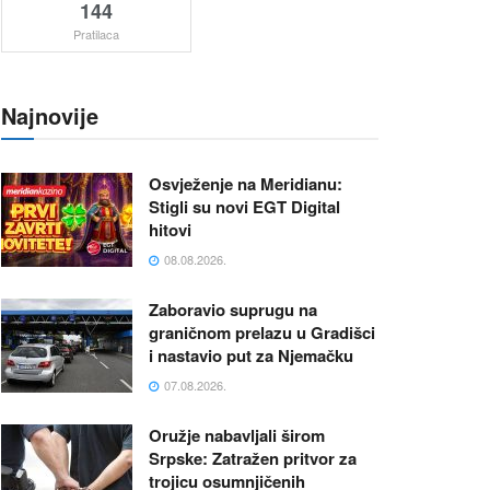
144
Pratilaca
Najnovije
Osvježenje na Meridianu:
Stigli su novi EGT Digital
hitovi
08.08.2026.
Zaboravio suprugu na
graničnom prelazu u Gradišci
i nastavio put za Njemačku
07.08.2026.
Oružje nabavljali širom
Srpske: Zatražen pritvor za
trojicu osumnjičenih