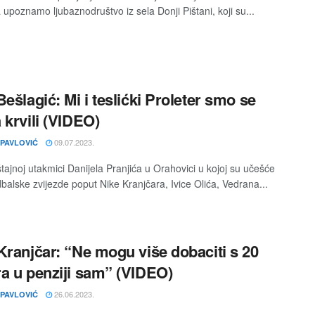
a upoznamo ljubaznodruštvo iz sela Donji Pištani, koji su...
Bešlagić: Mi i teslićki Proleter smo se
 krvili (VIDEO)
09.07.2023.
 PAVLOVIĆ
tajnoj utakmici Danijela Pranjića u Orahovici u kojoj su učešće
dbalske zvijezde poput Nike Kranjčara, Ivice Olića, Vedrana...
Kranjčar: “Ne mogu više dobaciti s 20
a u penziji sam” (VIDEO)
26.06.2023.
 PAVLOVIĆ