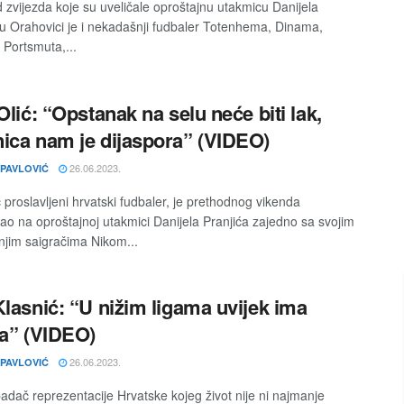
 zvijezda koje su uveličale oproštajnu utakmicu Danijela
 u Orahovici je i nekadašnji fudbaler Totenhema, Dinama,
 Portsmuta,...
 Olić: “Opstanak na selu neće biti lak,
ica nam je dijaspora” (VIDEO)
26.06.2023.
 PAVLOVIĆ
ć proslavljeni hrvatski fudbaler, je prethodnog vikenda
ao na oproštajnoj utakmici Danijela Pranjića zajedno sa svojim
jim saigračima Nikom...
Klasnić: “U nižim ligama uvijek ima
ta” (VIDEO)
26.06.2023.
 PAVLOVIĆ
padač reprezentacije Hrvatske kojeg život nije ni najmanje