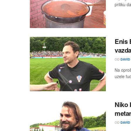
priliku d
Enis 
vazda
OD
DAVID
Na oproš
uzele fu
Niko 
metar
OD
DAVID