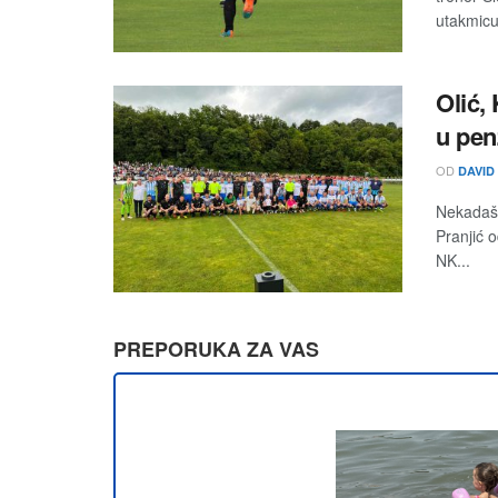
utakmicu
Olić, 
u pen
OD
DAVID
Nekadašn
Pranjić 
NK...
PREPORUKA ZA VAS