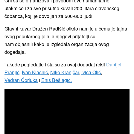
Oni su se organizovali povodom ove humanitarne
utakmice i za sve prisutne kuvali 200 litara slavonskog
čobanca, koji je dovoljan za 500-600 ljudi.
Glavni kuvar Dražen Radišić otkrio nam je u čemu je tajna
ovog popularnog jela, a njegovi prijatelji su
nam objasnili kako je izgledala organizacija ovog
događaja.
Takođe pogledajte i šta su za ovaj događaj rekli
Danijel
Pranjić
,
Ivan Klasnić
,
Niko Kranjčar
,
Ivica Olić
,
Vedran Ćorluka
i
Enis Bešlagić.