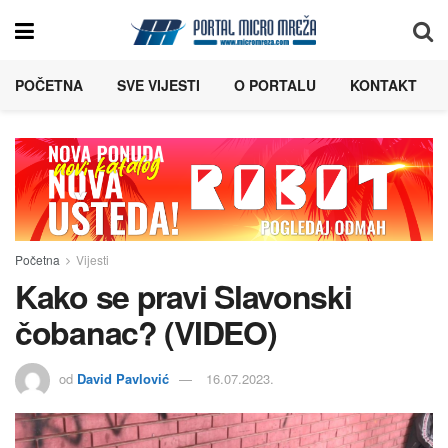
POČETNA
SVE VIJESTI
O PORTALU
KONTAKT
Početna
Vijesti
Kako se pravi Slavonski
čobanac? (VIDEO)
od
David Pavlović
16.07.2023.