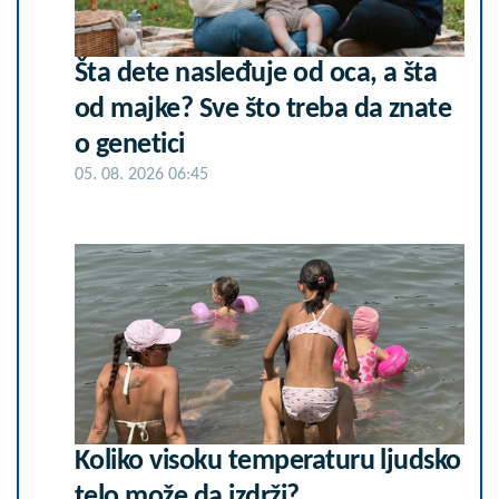
Šta dete nasleđuje od oca, a šta
od majke? Sve što treba da znate
o genetici
05. 08. 2026 06:45
Koliko visoku temperaturu ljudsko
telo može da izdrži?