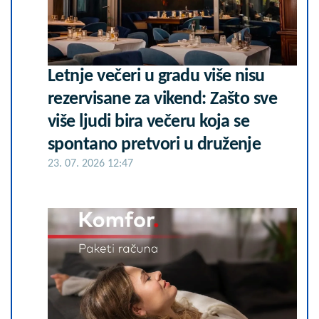
Letnje večeri u gradu više nisu
rezervisane za vikend: Zašto sve
više ljudi bira večeru koja se
spontano pretvori u druženje
23. 07. 2026 12:47