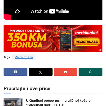
Tags:
Micro mreža
Pročitajte i ove priče
U Gradišci počeo turnir u uličnoj košarci
“Streetball 3X3” (FOTO)