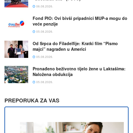
06.08.2026.
Fond PIO: Ovi bivši pripadnici MUP-a mogu do
veće penzije
05.08.2026.
Od Srpca do Filadelfije: Kratki film “Pismo
majci” nagrađen u Americi
05.08.2026.
Pronađeno beživotno tijelo žene u Laktašima:
Naložena obdukcija
05.08.2026.
PREPORUKA ZA VAS