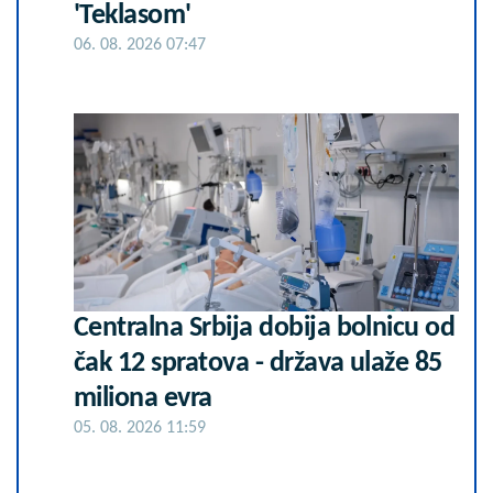
'Teklasom'
06. 08. 2026 07:47
Centralna Srbija dobija bolnicu od
čak 12 spratova - država ulaže 85
miliona evra
05. 08. 2026 11:59