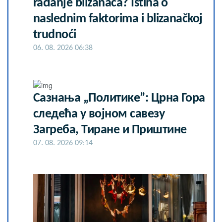
rađanje blizanaca? Istina o
naslednim faktorima i blizanačkoj
trudnoći
06. 08. 2026 06:38
Сазнања „Политике”: Црна Гора
следећа у војном савезу
Загреба, Тиране и Приштине
07. 08. 2026 09:14