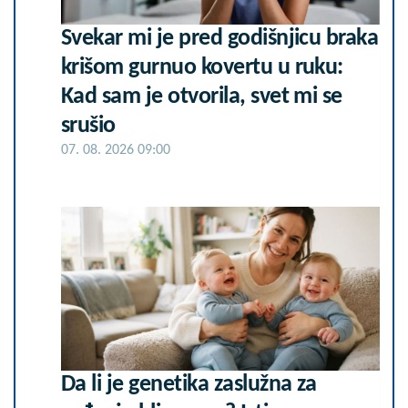
Svekar mi je pred godišnjicu braka
krišom gurnuo kovertu u ruku:
Kad sam je otvorila, svet mi se
srušio
07. 08. 2026 09:00
Da li je genetika zaslužna za