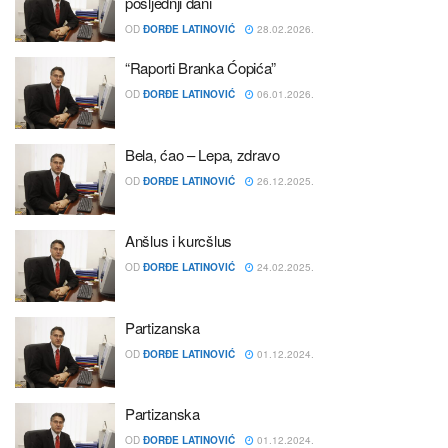
posljednji dani
OD
ĐORĐE LATINOVIĆ
28.02.2026.
“Raporti Branka Ćopića”
OD
ĐORĐE LATINOVIĆ
06.01.2026.
Bela, ćao – Lepa, zdravo
OD
ĐORĐE LATINOVIĆ
26.12.2025.
Anšlus i kurcšlus
OD
ĐORĐE LATINOVIĆ
24.02.2025.
Partizanska
OD
ĐORĐE LATINOVIĆ
01.12.2024.
Partizanska
OD
ĐORĐE LATINOVIĆ
01.12.2024.