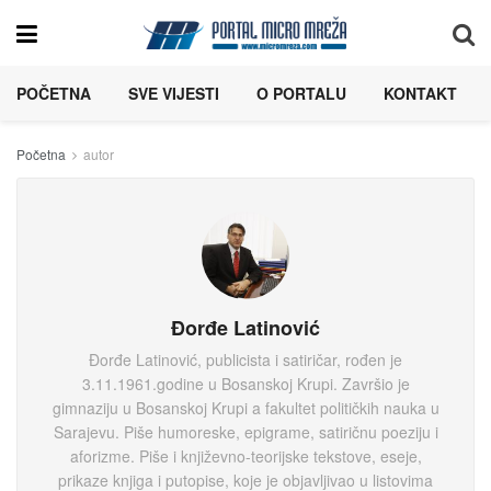
POČETNA
SVE VIJESTI
O PORTALU
KONTAKT
Početna
autor
Đorđe Latinović
Đorđe Latinović, publicista i satiričar, rođen je
3.11.1961.godine u Bosanskoj Krupi. Završio je
gimnaziju u Bosanskoj Krupi a fakultet političkih nauka u
Sarajevu. Piše humoreske, epigrame, satiričnu poeziju i
aforizme. Piše i književno-teorijske tekstove, eseje,
prikaze knjiga i putopise, koje je objavljivao u listovima