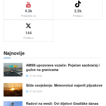
4.3k
2.5k
Pretplatite se
Pratilaca
144
Pratilaca
Najnovije
AMSS upozorava vozače: Pojačan saobraćaj i
gužve na granicama
07.08.2026.
Stiže osvježenje: Meteorolozi najavili pljuskove
07.08.2026.
Radovi na mreži: Ovi dijelovi Gradiške danas