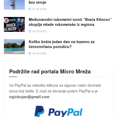
bez struje
07.08.2026.
Međunarodni rukometni turnir “Braća Klincov”
okuplja mlade rukometaše iz regiona
06.08.2026.
Koliko košta jedan dan na bazenu za
četvoročlanu porodicu?
06.08.2026.
Podržite rad portala Micro Mreža
Uz PayPal sa nekoliko klikova na siguran način donirate
iznos koji želite. E-mail za donacije putem PayPal-a je
trgicbojan@gmail.com