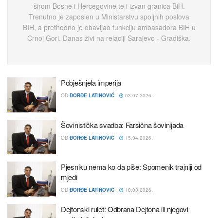
širom Bosne i Hercegovine te i izvan granica BiH.
Trenutno je zaposlen u Ministarstvu spoljnih poslova
BIH, a prethodno je obavljao funkciju ambasadora BIH u
Crnoj Gori. Danas živi na relaciji Sarajevo - Gradiška.
Pobješnjela imperija
OD
ĐORĐE LATINOVIĆ
03.07.2026.
Šovinistička svadba: Farsična šovinijada
OD
ĐORĐE LATINOVIĆ
15.04.2026.
Pjesniku nema ko da piše: Spomenik trajniji od
mjedi
OD
ĐORĐE LATINOVIĆ
18.03.2026.
Dejtonski rulet: Odbrana Dejtona ili njegovi