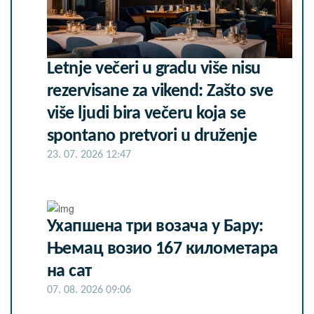
Letnje večeri u gradu više nisu
rezervisane za vikend: Zašto sve
više ljudi bira večeru koja se
spontano pretvori u druženje
23. 07. 2026 12:47
Ухапшена три возача у Бару:
Њемац возио 167 километара
на сат
07. 08. 2026 09:06