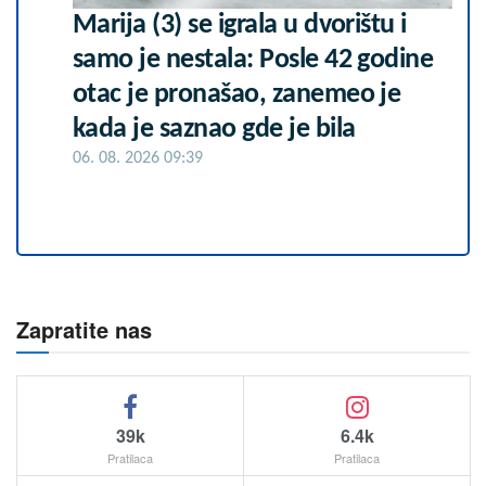
Marija (3) se igrala u dvorištu i
samo je nestala: Posle 42 godine
otac je pronašao, zanemeo je
kada je saznao gde je bila
06. 08. 2026 09:39
Zapratite nas
39k
6.4k
Pratilaca
Pratilaca