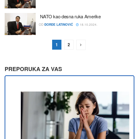
NATO kao desna ruka Amerike
OD
ĐORĐE LATINOVIĆ
18.10.2024.
1
2
PREPORUKA ZA VAS