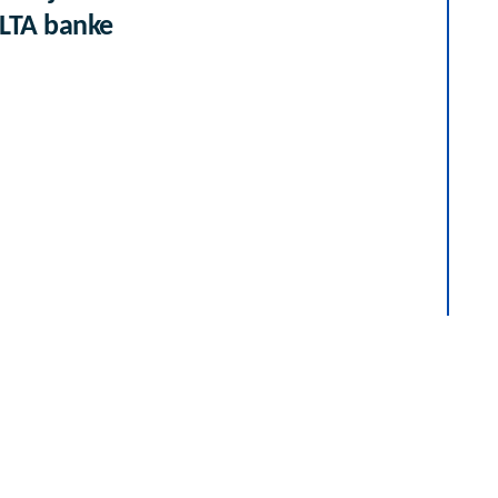
ALTA banke
ISU SA
emasto, voćno i