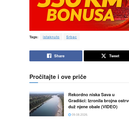
Tags:
istaknuto
Srbac
Share
Tweet
Pročitajte i ove priče
Rekordno niska Sava u
Gradišci: Izronila brojna ostr
duž njene obale (VIDEO)
09.08.2026.