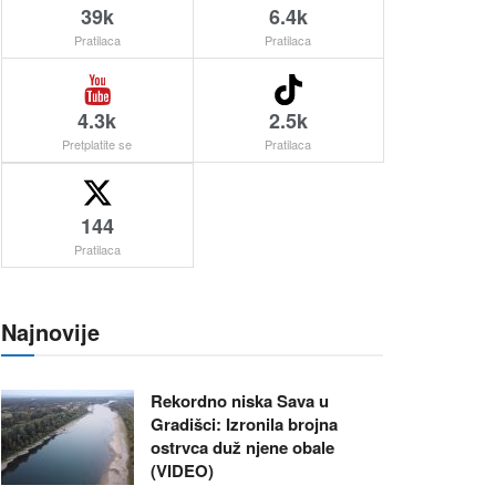
39k
6.4k
Pratilaca
Pratilaca
4.3k
2.5k
Pretplatite se
Pratilaca
144
Pratilaca
Najnovije
Rekordno niska Sava u
Gradišci: Izronila brojna
ostrvca duž njene obale
(VIDEO)