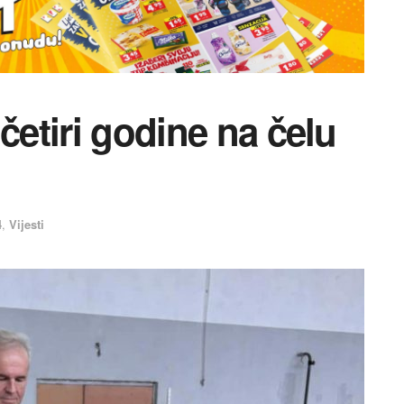
četiri godine na čelu
4
,
Vijesti