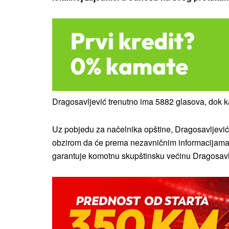
Dragosavljević trenutno ima 5882 glasova, dok ka
Uz pobjedu za načelnika opštine, Dragosavljeviće
obzirom da će prema nezavničnim informacijama s
garantuje komotnu skupštinsku većinu Dragosavl