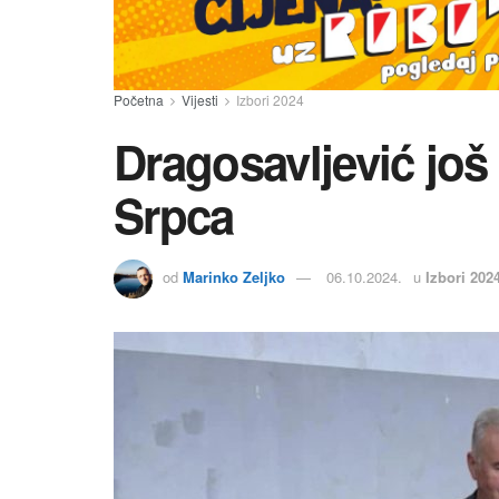
Početna
Vijesti
Izbori 2024
Dragosavljević još 
Srpca
od
Marinko Zeljko
06.10.2024.
u
Izbori 202