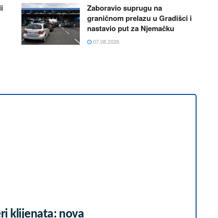
i
Zaboravio suprugu na
graničnom prelazu u Gradišci i
nastavio put za Njemačku
07.08.2026.
i klijenata: nova