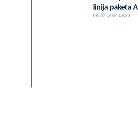
linija paketa 
09. 07. 2026 09:20
PISTAĆ TIRAM
MALINAMA: Kr
neodoljivo!
09. 08. 2026 20:47