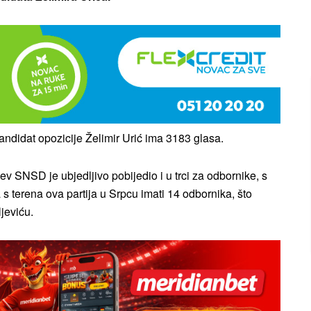
ndidat opozicije Želimir Urić ima 3183 glasa.
v SNSD je ubjedljivo pobijedio i u trci za odbornike, s
 terena ova partija u Srpcu imati 14 odbornika, što
jeviću.