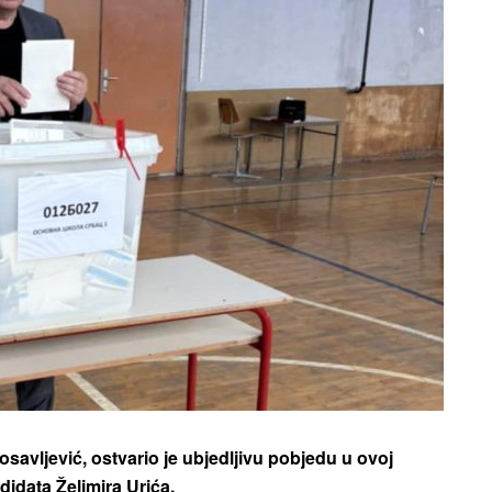
savljević, ostvario je ubjedljivu pobjedu u ovoj
idata Želimira Urića.