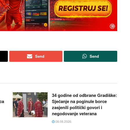
Send
Send
34 godine od odbrane Gradiške:
vca
Sjećanje na poginule borce
zasjenili politički govori i
negodovanje veterana
08.08.2026.