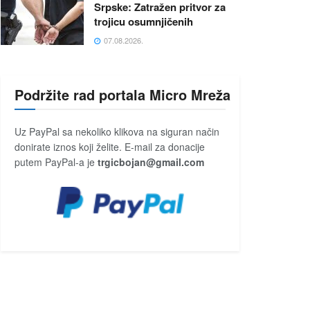
Srpske: Zatražen pritvor za
trojicu osumnjičenih
07.08.2026.
Podržite rad portala Micro Mreža
Uz PayPal sa nekoliko klikova na siguran način
donirate iznos koji želite. E-mail za donacije
putem PayPal-a je
trgicbojan@gmail.com