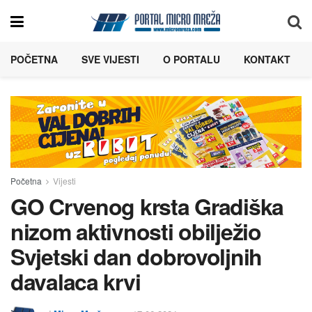
POČETNA
SVE VIJESTI
O PORTALU
KONTAKT
Početna
Vijesti
GO Crvenog krsta Gradiška
nizom aktivnosti obilježio
Svjetski dan dobrovoljnih
davalaca krvi