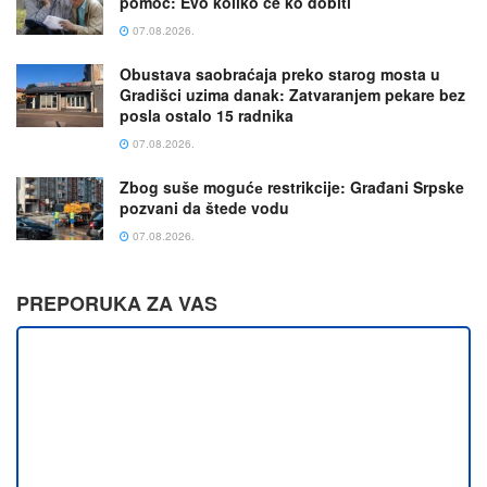
pomoć: Evo koliko će ko dobiti
07.08.2026.
Obustava saobraćaja preko starog mosta u
Gradišci uzima danak: Zatvaranjem pekare bez
posla ostalo 15 radnika
07.08.2026.
Zbog suše mogućе restrikcije: Građani Srpske
pozvani da štede vodu
07.08.2026.
PREPORUKA ZA VAS