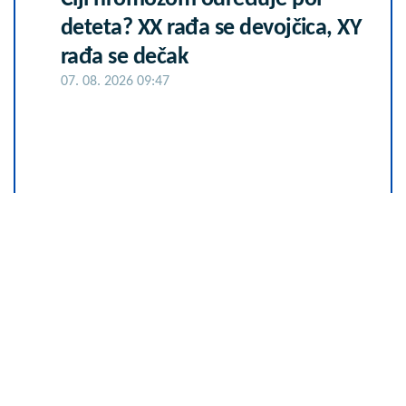
deteta? XX rađa se devojčica, XY
rađa se dečak
07. 08. 2026 09:47
Komfor po meri klijenata: nova
linija paketa ALTA banke
09. 07. 2026 09:20