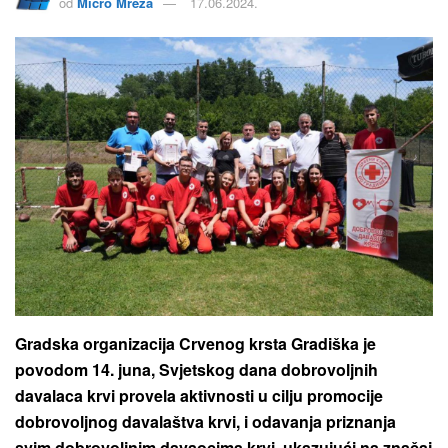
od
Micro Mreža
17.06.2024.
Gradska organizacija Crvenog krsta Gradiška je
povodom 14. juna, Svjetskog dana dobrovoljnih
davalaca krvi provela aktivnosti u cilju promocije
dobrovoljnog davalaštva krvi, i odavanja priznanja
svim dobrovoljnim davaocima krvi, ukazujući na značaj