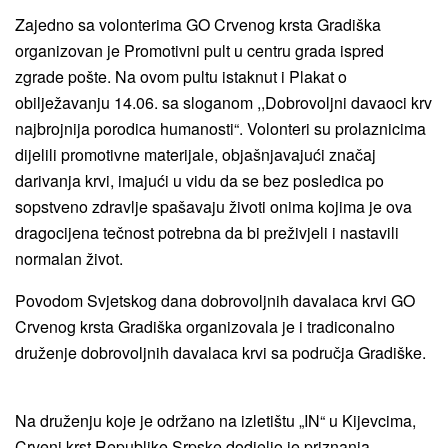
Zajedno sa volonterima GO Crvenog krsta Gradiška
organizovan je Promotivni pult u centru grada ispred
zgrade pošte. Na ovom pultu istaknut i Plakat o
obilježavanju 14.06. sa sloganom ,,Dobrovoljni davaoci krv
najbrojnija porodica humanosti“. Volonteri su prolaznicima
dijelili promotivne materijale, objašnjavajući značaj
darivanja krvi, imajući u vidu da se bez posledica po
sopstveno zdravlje spašavaju životi onima kojima je ova
dragocijena tečnost potrebna da bi preživjeli i nastavili
normalan život.
Povodom Svjetskog dana dobrovoljnih davalaca krvi GO
Crvenog krsta Gradiška organizovala je i tradiconalno
druženje dobrovoljnih davalaca krvi sa područja Gradiške.
Na druženju koje je održano na izletištu „IN“ u Kijevcima,
Crveni krst Republike Srpske dodjelio je priznanja