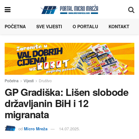
POČETNA
SVE VIJESTI
O PORTALU
KONTAKT
Početna
Vijesti
Društvo
GP Gradiška: Lišen slobode
državljanin BiH i 12
migranata
od
Micro Mreža
14.07.2025.