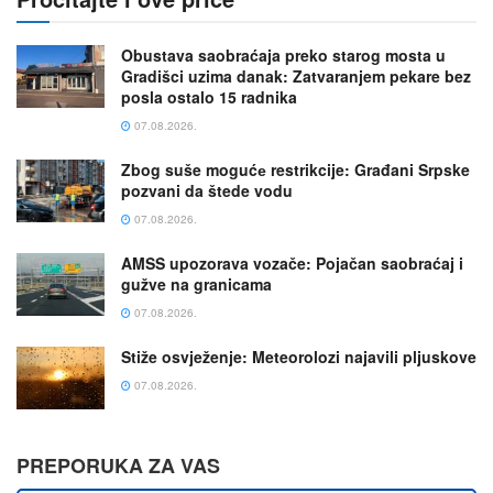
Obustava saobraćaja preko starog mosta u
Gradišci uzima danak: Zatvaranjem pekare bez
posla ostalo 15 radnika
07.08.2026.
Zbog suše mogućе restrikcije: Građani Srpske
pozvani da štede vodu
07.08.2026.
AMSS upozorava vozače: Pojačan saobraćaj i
gužve na granicama
07.08.2026.
Stiže osvježenje: Meteorolozi najavili pljuskove
07.08.2026.
PREPORUKA ZA VAS