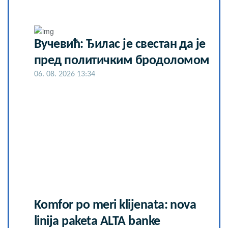
Вучевић: Ђилас је свестан да је
пред политичким бродоломом
06. 08. 2026 13:34
Komfor po meri klijenata: nova
linija paketa ALTA banke