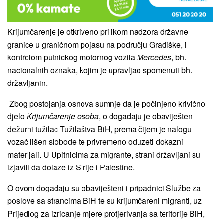
Krijumčarenje je otkriveno prilikom nadzora državne
granice u graničnom pojasu na području Gradiške, i
kontrolom putničkog motornog vozila
Mercedes
, bh.
nacionalnih oznaka, kojim je upravljao spomenuti bh.
državljanin.
Zbog postojanja osnova sumnje da je počinjeno krivično
djelo
Krijumčarenje osoba
, o događaju je obaviješten
dežurni tužilac Tužilaštva BiH, prema čijem je nalogu
vozač lišen slobode te privremeno oduzeti dokazni
materijali. U Upitnicima za migrante, strani državljani su
izjavili da dolaze iz Sirije i Palestine.
O ovom događaju su obaviješteni i pripadnici Službe za
poslove sa strancima BiH te su krijumčareni migranti, uz
Prijedlog za izricanje mjere protjerivanja sa teritorije BiH,