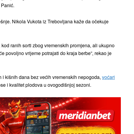
 Panić.
rešnje. Nikola Vukota iz Trebovljana kaže da očekuje
a kod ranih sorti zbog vremenskih promjena, ali ukupno
povoljno vrijeme potrajati do kraja berbe”, rekao je
h i kišnih dana bez većih vremenskih nepogoda,
voćari
ose i kvalitet plodova u ovogodišnjoj sezoni.