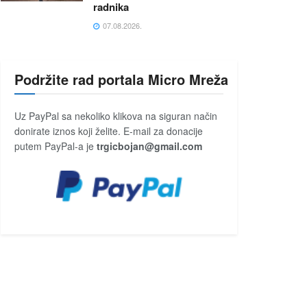
radnika
07.08.2026.
Podržite rad portala Micro Mreža
Uz PayPal sa nekoliko klikova na siguran način
donirate iznos koji želite. E-mail za donacije
putem PayPal-a je
trgicbojan@gmail.com