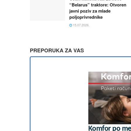
“Belarus” traktore: Otvoren
javni poziv za mlade
poljoprivrednike
15.07.2026.
PREPORUKA ZA VAS
Komfor po mer