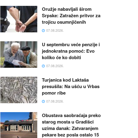
Oružje nabavljali širom
Srpske: Zatražen pritvor za
trojicu osumnjičenih
07.08.2026.
U septembru veće penzije i
jednokratna pomoć: Evo
koliko će ko dobiti
07.08.2026.
Turjanica kod Laktaša
presušila: Na ušću u Vrbas
pomor ribe
07.08.2026.
Obustava saobraćaja preko
starog mosta u Gradišci
uzima danak: Zatvaranjem
pekare bez posla ostalo 15