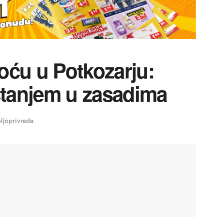
oću u Potkozarju:
stanjem u zasadima
ljoprivreda