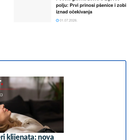
polju: Prvi prinosi pšenice i zobi
iznad očekivanja
01.07.2026.
i klijenata: nova