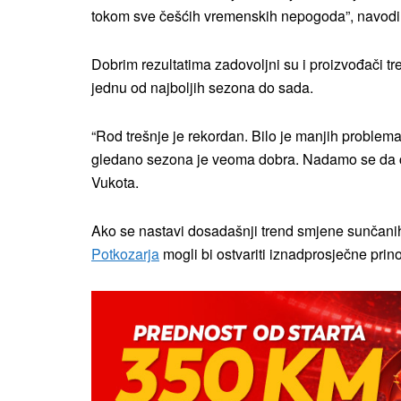
tokom sve češćih vremenskih nepogoda”, navodi
Dobrim rezultatima zadovoljni su i proizvođači t
jednu od najboljih sezona do sada.
“Rod trešnje je rekordan. Bilo je manjih problem
gledano sezona je veoma dobra. Nadamo se da će 
Vukota.
Ako se nastavi dosadašnji trend smjene sunčani
Potkozarja
mogli bi ostvariti iznadprosječne prin