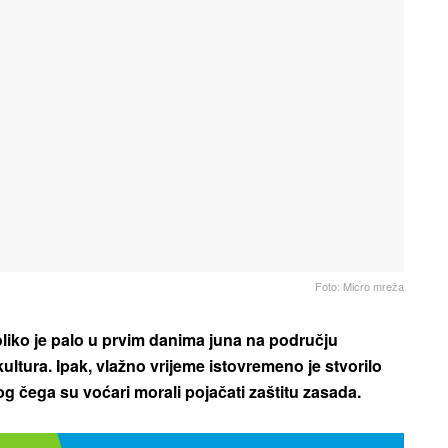
Foto: Micro mreža
oliko je palo u prvim danima juna na području
ltura. Ipak, vlažno vrijeme istovremeno je stvorilo
bog čega su voćari morali pojačati zaštitu zasada.