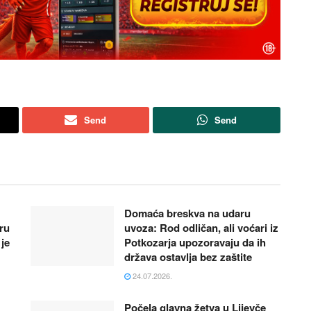
Send
Send
Domaća breskva na udaru
tru
uvoza: Rod odličan, ali voćari iz
je
Potkozarja upozoravaju da ih
država ostavlja bez zaštite
24.07.2026.
Počela glavna žetva u Lijevče