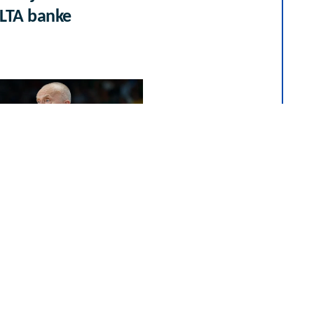
ALTA banke
nije saopštio spisak
ursku i BiH