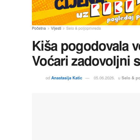
Početna
Vijesti
Selo & poljoprivreda
Kiša pogodovala v
Voćari zadovoljni 
od
Anastasija Katic
05.06.2026.
u
Selo & po