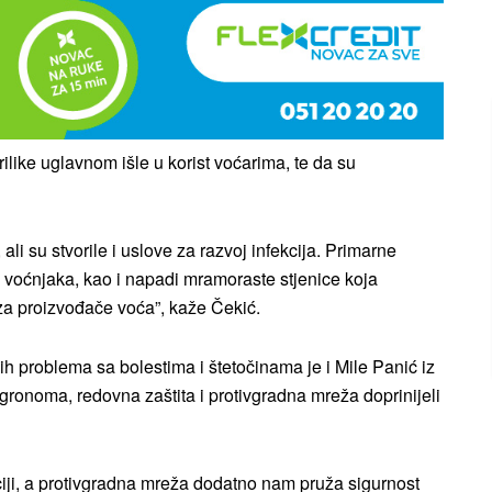
ike uglavnom išle u korist voćarima, te da su
ali su stvorile i uslove za razvoj infekcija. Primarne
i voćnjaka, kao i napadi mramoraste stjenice koja
za proizvođače voća”, kaže Čekić.
 problema sa bolestima i štetočinama je i Mile Panić iz
agronoma, redovna zaštita i protivgradna mreža doprinijeli
iji, a protivgradna mreža dodatno nam pruža sigurnost