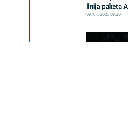
linija paketa 
09. 07. 2026 09:20
Selektor Litva
košarkaša za T
07. 08. 2026 16:02