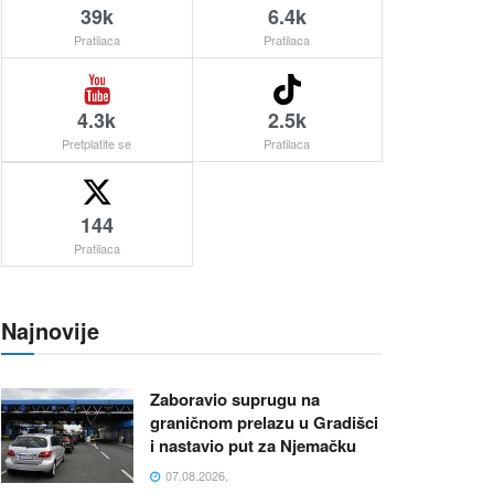
39k
6.4k
Pratilaca
Pratilaca
4.3k
2.5k
Pretplatite se
Pratilaca
144
Pratilaca
Najnovije
Zaboravio suprugu na
graničnom prelazu u Gradišci
i nastavio put za Njemačku
07.08.2026.