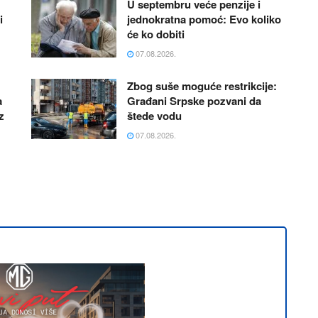
U septembru veće penzije i
i
jednokratna pomoć: Evo koliko
će ko dobiti
07.08.2026.
Zbog suše mogućе restrikcije:
a
Građani Srpske pozvani da
z
štede vodu
07.08.2026.