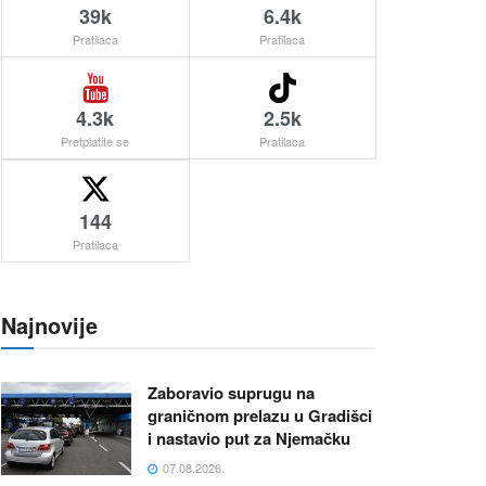
39k
6.4k
Pratilaca
Pratilaca
4.3k
2.5k
Pretplatite se
Pratilaca
144
Pratilaca
Najnovije
Zaboravio suprugu na
graničnom prelazu u Gradišci
i nastavio put za Njemačku
07.08.2026.