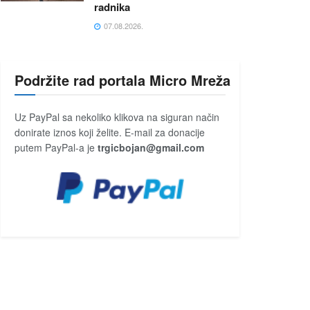
radnika
07.08.2026.
Podržite rad portala Micro Mreža
Uz PayPal sa nekoliko klikova na siguran način
donirate iznos koji želite. E-mail za donacije
putem PayPal-a je
trgicbojan@gmail.com