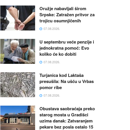
Oružje nabavljali širom
Srpske: Zatražen pritvor za
trojicu osumnjičenih
07.08.2026.
U septembru veće penzije i
jednokratna pomoć: Evo
koliko će ko dobiti
07.08.2026.
Turjanica kod Laktaša
presušila: Na ušću u Vrbas
pomor ribe
07.08.2026.
Obustava saobraćaja preko
starog mosta u Gradišci
uzima danak: Zatvaranjem
pekare bez posla ostalo 15