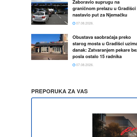
Zaboravio suprugu na
graničnom prelazu u Gradišci 
nastavio put za Njemačku
07.08.2026.
Obustava saobraćaja preko
starog mosta u Gradišci uzim
danak: Zatvaranjem pekare be
posla ostalo 15 radnika
07.08.2026.
PREPORUKA ZA VAS