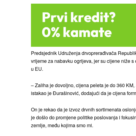
Predsjednik Udruženja drvoprerađivača Republik
vrijeme za nabavku ogrijeva, jer su cijene niže s
u EU.
– Zaliha je dovoljno, cijena peleta je do 360 KM,
istakao je Đurašinović, dodajući da je cijena for
On je rekao da je izvoz drvnih sortimenata oslonj
je došlo do promjene politike poslovanja i fokusi
zemlje, među kojima smo mi.