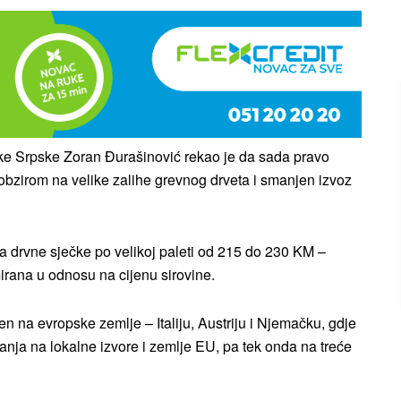
e Srpske Zoran Đurašinović rekao je da sada pravo
 obzirom na velike zalihe grevnog drveta i smanjen izvoz
 a drvne sječke po velikoj paleti od 215 do 230 KM –
mirana u odnosu na cijenu sirovine.
en na evropske zemlje – Italiju, Austriju i Njemačku, gdje
ranja na lokalne izvore i zemlje EU, pa tek onda na treće