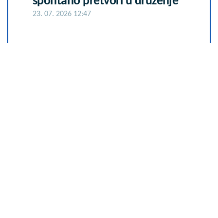
spontano pretvori u druženje
23. 07. 2026 12:47
Šta dete nasleđuje od oca, a šta
od majke? Sve što treba da znate
o genetici
05. 08. 2026 06:45