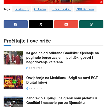
Tags:
istaknutp
košarka
Stras Basket
ŽKK Kozara
Pročitajte i ove priče
34 godine od odbrane Gradiške: Sjećanje na
poginule borce zasjenili politički govori i
negodovanje veterana
08.08.2026.
Osvježenje na Meridianu: Stigli su novi EGT
Digital hitovi
08.08.2026.
Zaboravio suprugu na graničnom prelazu u
Gradišci i nastavio put za Njemačku