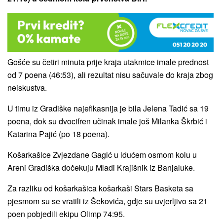
Gošće su četiri minuta prije kraja utakmice imale prednost
od 7 poena (46:53), ali rezultat nisu sačuvale do kraja zbog
neiskustva.
U timu iz Gradiške najefikasnija je bila Jelena Tadić sa 19
poena, dok su dvocifren učinak imale još Milanka Škrbić i
Katarina Pajić (po 18 poena).
Košarkašice Zvjezdane Gagić u idućem osmom kolu u
Areni Gradiška dočekuju Mladi Krajišnik iz Banjaluke.
Za razliku od košarkašica košarkaši Stars Basketa sa
pjesmom su se vratili iz Šekovića, gdje su uvjerljivo sa 21
poen pobjedili ekipu Olimp 74:95.