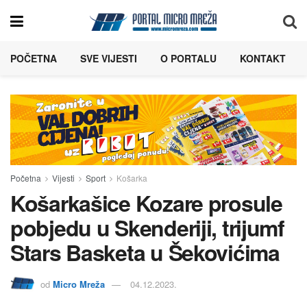
POČETNA
SVE VIJESTI
O PORTALU
KONTAKT
Početna
Vijesti
Sport
Košarka
Košarkašice Kozare prosule
pobjedu u Skenderiji, trijumf
Stars Basketa u Šekovićima
od
Micro Mreža
04.12.2023.