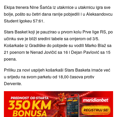
Ekipa trenera Nine Šarića iz utakmice u utakmicu igra sve
bolje, pošto su četiri dana ranije pobjedili i u Aleksandovcu
Student Igokeu 57:61.
Stars Basket koji je pauzirao u prvom kolu Prve lige RS, po
učinku sve je bliži sredini tabele sa omjerom od 3/5.
Košarkaše iz Gradiške do pobjede su vodili Marko Blaž sa
21 poenom te Nenad Jovičić sa 16 i Dejan Pavlović sa 15
poena.
Priliku za novi uspijeh košarkaši Stars Basketa imaće već
u srijedu na svom parketu od 18,00 časova protiv
Dervente.