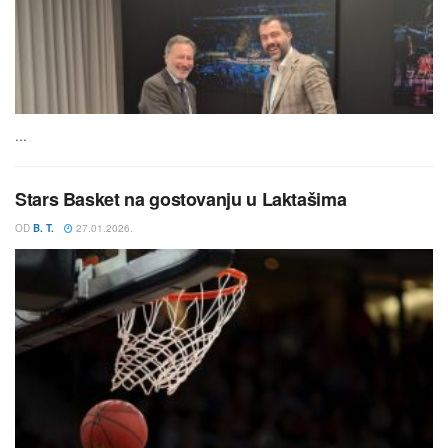
...
Stars Basket na gostovanju u Laktašima
OD
B. T.
27.01.2026.