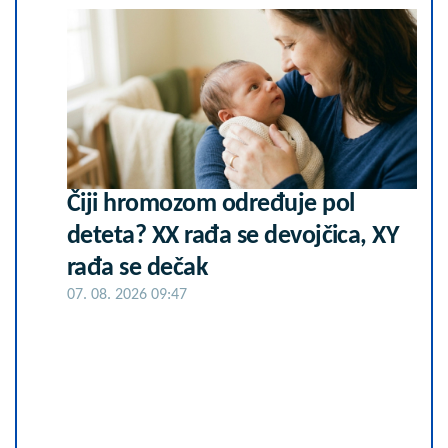
Čiji hromozom određuje pol
deteta? XX rađa se devojčica, XY
rađa se dečak
07. 08. 2026 09:47