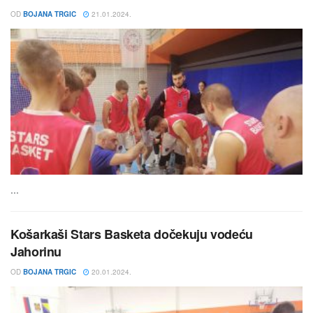
OD
BOJANA TRGIC
21.01.2024.
...
Košarkaši Stars Basketa dočekuju vodeću
Jahorinu
OD
BOJANA TRGIC
20.01.2024.