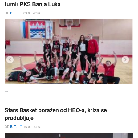
turnir PKS Banja Luka
OD
B. T.
09.03.2026.
...
Stars Basket poražen od HEO-a, kriza se
produbljuje
OD
B. T.
16.02.2026.