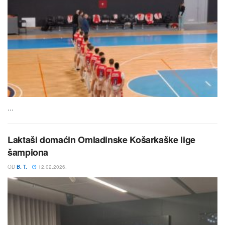
...
Laktaši domaćin Omladinske Košarkaške lige
šampiona
OD
B. T.
12.02.2026.