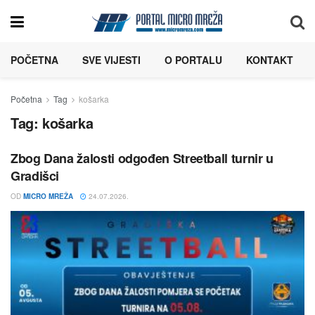
POČETNA
SVE VIJESTI
O PORTALU
KONTAKT
Početna
Tag
košarka
Tag:
košarka
Zbog Dana žalosti odgođen Streetball turnir u
Gradišci
OD
MICRO MREŽA
24.07.2026.