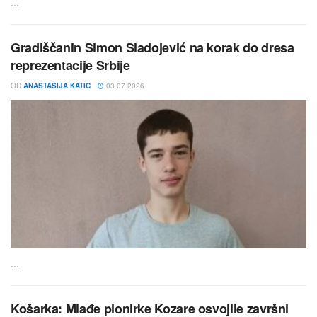
...
Gradiščanin Simon Sladojević na korak do dresa
reprezentacije Srbije
OD
ANASTASIJA KATIC
03.07.2026.
...
Košarka: Mlađe pionirke Kozare osvojile završni