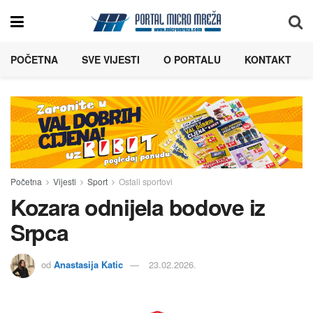
POČETNA
SVE VIJESTI
O PORTALU
KONTAKT
Početna
Vijesti
Sport
Ostali sportovi
Kozara odnijela bodove iz
Srpca
od
Anastasija Katic
23.02.2026.