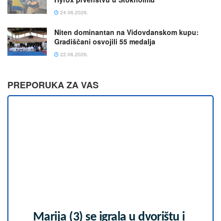
24.06.2026.
Niten dominantan na Vidovdanskom kupu:
Gradiščani osvojili 55 medalja
22.06.2026.
PREPORUKA ZA VAS
Marija (3) se igrala u dvorištu i