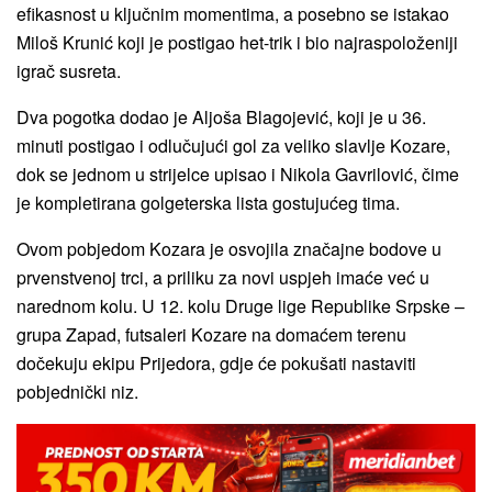
efikasnost u ključnim momentima, a posebno se istakao
Miloš Krunić koji je postigao het-trik i bio najraspoloženiji
igrač susreta.
Dva pogotka dodao je Aljoša Blagojević, koji je u 36.
minuti postigao i odlučujući gol za veliko slavlje Kozare,
dok se jednom u strijelce upisao i Nikola Gavrilović, čime
je kompletirana golgeterska lista gostujućeg tima.
Ovom pobjedom Kozara je osvojila značajne bodove u
prvenstvenoj trci, a priliku za novi uspjeh imaće već u
narednom kolu. U 12. kolu Druge lige Republike Srpske –
grupa Zapad, futsaleri Kozare na domaćem terenu
dočekuju ekipu Prijedora, gdje će pokušati nastaviti
pobjednički niz.