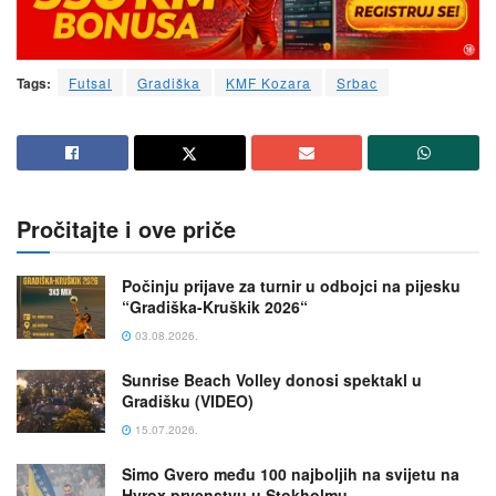
Tags:
Futsal
Gradiška
KMF Kozara
Srbac
Pročitajte i ove priče
Počinju prijave za turnir u odbojci na pijesku
“Gradiška-Kruškik 2026“
03.08.2026.
Sunrise Beach Volley donosi spektakl u
Gradišku (VIDEO)
15.07.2026.
Simo Gvero među 100 najboljih na svijetu na
Hyrox prvenstvu u Stokholmu