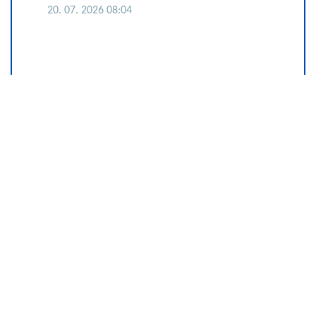
20. 07. 2026 08:04
Komfor po meri klijenata: nova
linija paketa ALTA banke
09. 07. 2026 09:20