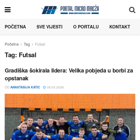
POČETNA
SVE VIJESTI
O PORTALU
KONTAKT
Početna
Tag
Futsal
Tag:
Futsal
Gradiška šokirala lidera: Velika pobjeda u borbi za
opstanak
OD
ANASTASIJA KATIC
08.03.2026.