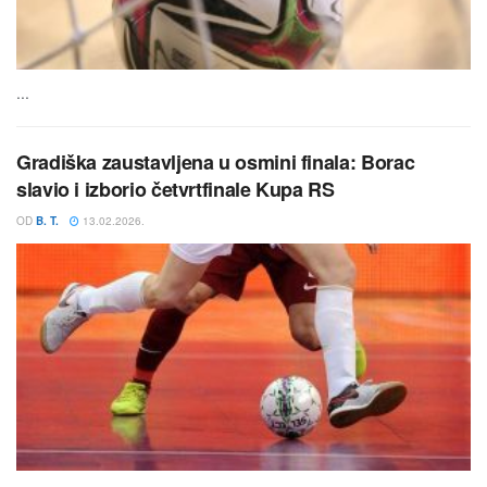
...
Gradiška zaustavljena u osmini finala: Borac
slavio i izborio četvrtfinale Kupa RS
OD
B. T.
13.02.2026.