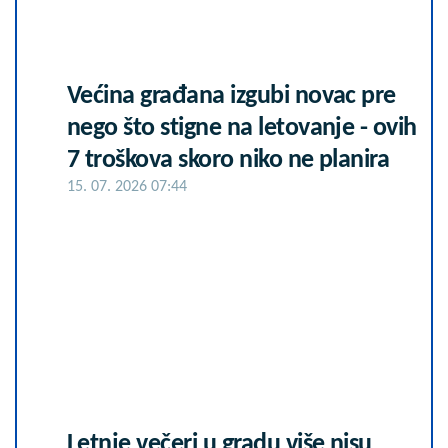
Većina građana izgubi novac pre
nego što stigne na letovanje - ovih
7 troškova skoro niko ne planira
15. 07. 2026 07:44
Letnje večeri u gradu više nisu