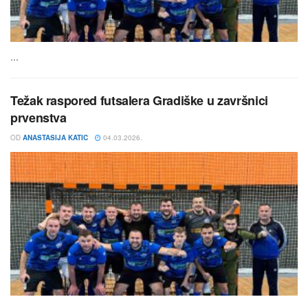
...
Težak raspored futsalera Gradiške u završnici
prvenstva
OD
ANASTASIJA KATIC
04.03.2026.