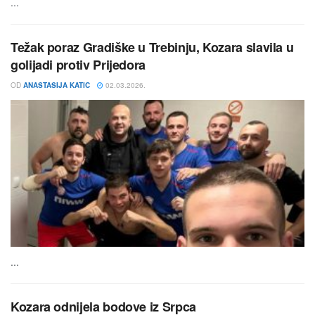
...
Težak poraz Gradiške u Trebinju, Kozara slavila u
golijadi protiv Prijedora
OD
ANASTASIJA KATIC
02.03.2026.
...
Kozara odnijela bodove iz Srpca