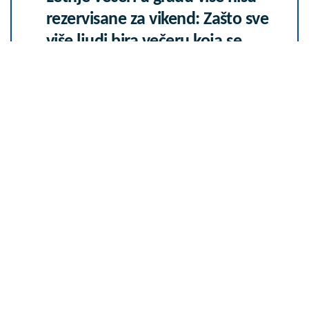
rezervisane za vikend: Zašto sve
više ljudi bira večeru koja se
spontano pretvori u druženje
23. 07. 2026 12:47
Komfor po meri klijenata: nova
linija paketa ALTA banke
09. 07. 2026 09:20