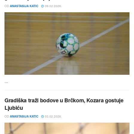
OD
ANASTASIJA KATIC
09.02.2026.
...
Gradiška traži bodove u Brčkom, Kozara gostuje
Ljubiću
OD
ANASTASIJA KATIC
03.02.2026.