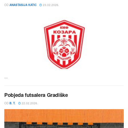
OD
ANASTASIJA KATIC
23.02.2026.
...
Pobjeda futsalera Gradiške
OD
B. T.
22.02.2026.