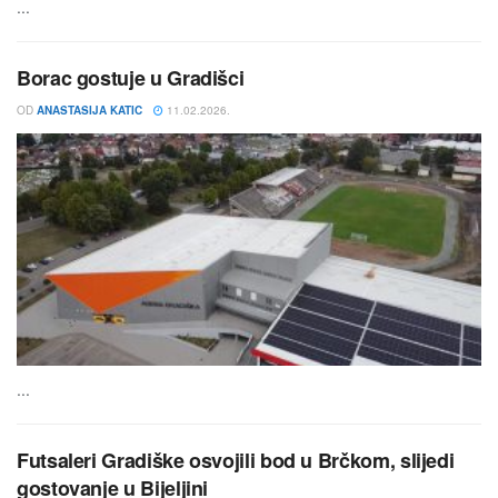
...
Borac gostuje u Gradišci
OD
ANASTASIJA KATIC
11.02.2026.
...
Futsaleri Gradiške osvojili bod u Brčkom, slijedi
gostovanje u Bijeljini