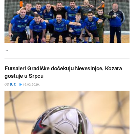
...
Futsaleri Gradiške dočekuju Nevesinjce, Kozara
gostuje u Srpcu
OD
B. T.
19.02.2026.