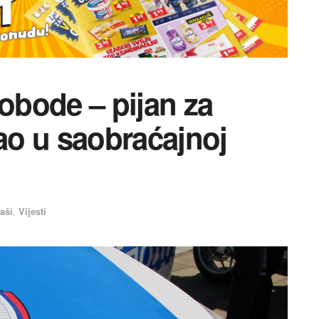
lobode – pijan za
o u saobraćajnoj
aši
,
Vijesti