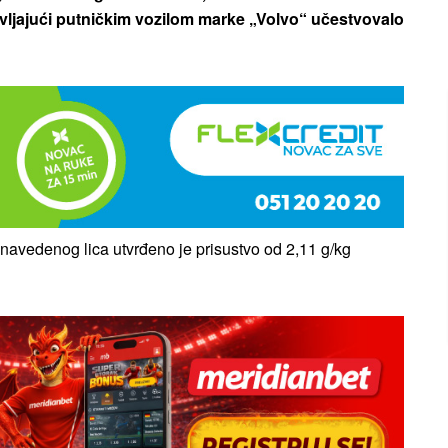
upravljajući putničkim vozilom marke „Volvo“ učestvovalo
 navedenog lica utvrđeno je prisustvo od 2,11 g/kg