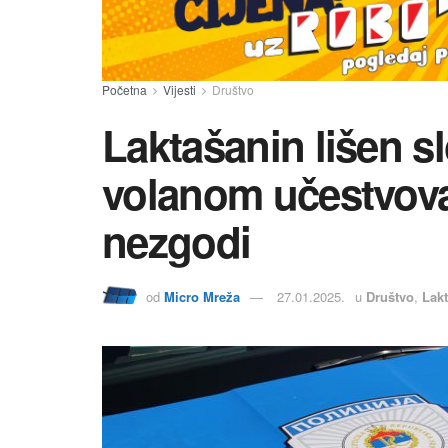
Početna
Vijesti
Društvo
Laktašanin lišen s
volanom učestvova
nezgodi
od
Micro Mreža
27.01.2025.
u
Društvo
,
Lakt