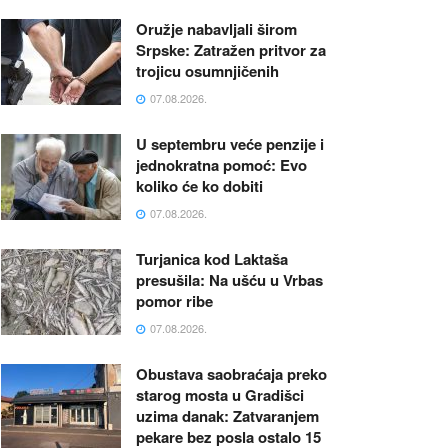
Oružje nabavljali širom
Srpske: Zatražen pritvor za
trojicu osumnjičenih
07.08.2026.
U septembru veće penzije i
jednokratna pomoć: Evo
koliko će ko dobiti
07.08.2026.
Turjanica kod Laktaša
presušila: Na ušću u Vrbas
pomor ribe
07.08.2026.
Obustava saobraćaja preko
starog mosta u Gradišci
uzima danak: Zatvaranjem
pekare bez posla ostalo 15