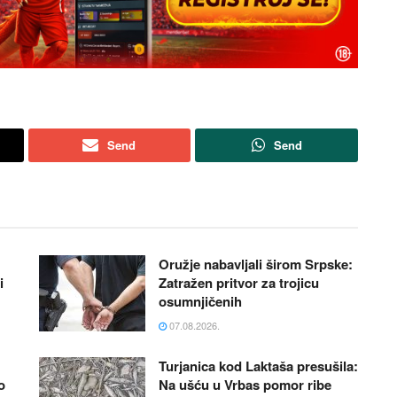
Send
Send
Oružje nabavljali širom Srpske:
i
Zatražen pritvor za trojicu
osumnjičenih
07.08.2026.
Turjanica kod Laktaša presušila:
o
Na ušću u Vrbas pomor ribe