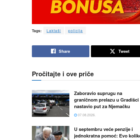
Tags:
Laktaši
policija
Share
Tweet
Pročitajte i ove priče
Zaboravio suprugu na
graničnom prelazu u Gradišci 
nastavio put za Njemačku
07.08.2026.
U septembru veće penzije i
jednokratna pomoć: Evo kolik