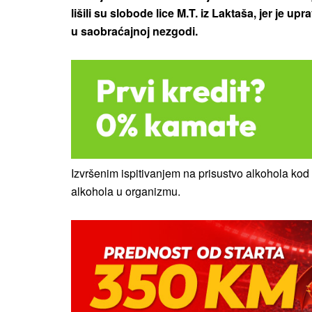
lišili su slobode lice M.T. iz Laktaša, jer je 
u saobraćajnoj nezgodi.
Izvršenim ispitivanjem na prisustvo alkohola kod
alkohola u organizmu.