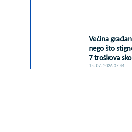
Većina građan
nego što stign
7 troškova sko
15. 07. 2026 07:44