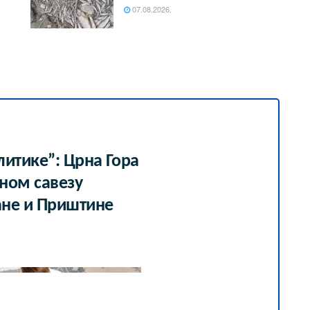
07.08.2026.
итике”: Црна Гора
јном савезу
ане и Приштине