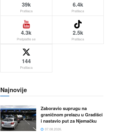
39k
6.4k
Pratilaca
Pratilaca
4.3k
2.5k
Pretplatite se
Pratilaca
144
Pratilaca
Najnovije
Zaboravio suprugu na
graničnom prelazu u Gradišci
i nastavio put za Njemačku
07.08.2026.