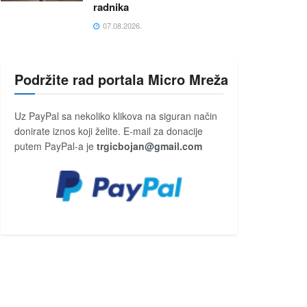
radnika
07.08.2026.
Podržite rad portala Micro Mreža
Uz PayPal sa nekoliko klikova na siguran način
donirate iznos koji želite. E-mail za donacije
putem PayPal-a je
trgicbojan@gmail.com