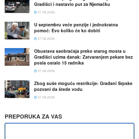
Gradišci i nastavio put za Njemačku
07.08.2026.
U septembru veće penzije i jednokratna
pomoć: Evo koliko će ko dobiti
07.08.2026.
Obustava saobraćaja preko starog mosta u
Gradišci uzima danak: Zatvaranjem pekare bez
posla ostalo 15 radnika
07.08.2026.
Zbog suše mogućе restrikcije: Građani Srpske
pozvani da štede vodu
07.08.2026.
PREPORUKA ZA VAS