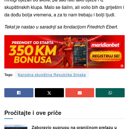
skupštinskih klupa. Malo se šalim, ali volio bih da griješim i
da dođu bolja vremena, a za to nam trebaju i bolji ljudi.
Tekst je nastao u saradnji sa fondacijom Friedrich Ebert.
Tags:
Narodna skupština Republike Srpske
Pročitajte i ove priče
Zaboravio suprugu na graničnom prelazu u