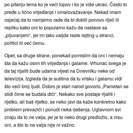
po pitanju tema ko je veći lopov i ko je više ukrao. Često to
pređe u lično vrijeđanje i omalovažavanje. Nekad imam
osjećaj da to namjerno rade da bi dobili ponovo riječ ili
repliku kako oni to popularno kažu da nastave sa
„pljuvanjem“, jer im tako valjda raste rejting u stranci,
politici ili već čemu.
Opet, sa druge strane, ponekad pomislim da oni i nemaju
šta da kažu osim tih vrijeđanja i galame. Vrhunac svega je
da taj rijaliti bude udarna vijest na Dnevniku neke od
televizija. Izgleda da je suština da tu vrisku i galamu vidi
što veći broj ljudi. Dobro je stari narod govorio „Pametan se
stidi čime se budala diči“. Nekako sve postaje rijaliti i
rijetko, ali baš rijetko, se neko javi da kaže konkretno kako
problem prevazići i ponudi neka rješenja. Uglavnom svi
znaju da to ne valja, jer je to neko drugi predložio, a nisu
oni, a što to ne valja nije ni važno.