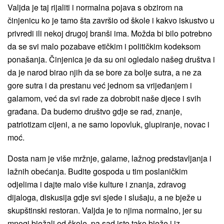
Valjda je taj rijaliti i normalna pojava s obzirom na
činjenicu ko je tamo šta završio od škole i kakvo iskustvo u
privredi ili nekoj drugoj branši ima. Možda bi bilo potrebno
da se svi malo pozabave etičkim i političkim kodeksom
ponašanja. Činjenica je da su oni ogledalo našeg društva i
da je narod birao njih da se bore za bolje sutra, a ne za
gore sutra i da prestanu već jednom sa vrijeđanjem i
galamom, već da svi rade za dobrobit naše djece i svih
građana. Da budemo društvo gdje se rad, znanje,
patriotizam cijeni, a ne samo lopovluk, glupiranje, novac i
moć.
Dosta nam je više mržnje, galame, lažnog predstavljanja i
lažnih obećanja. Budite gospoda u tim poslaničkim
odjelima i dajte malo više kulture i znanja, zdravog
dijaloga, diskusija gdje svi sjede i slušaju, a ne bježe u
skupštinski restoran. Valjda je to njima normalno, jer su
mnogi bježali od škole, pa sad isto tako bježe i iz