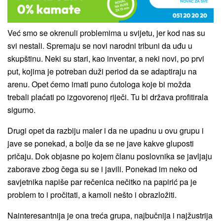
Već smo se okrenuli problemima u svijetu, jer kod nas su
svi nestali. Spremaju se novi narodni tribuni da uđu u
skupštinu. Neki su stari, kao inventar, a neki novi, po prvi
put, kojima je potreban duži period da se adaptiraju na
arenu. Opet ćemo imati puno ćutologa koje bi možda
trebali plaćati po izgovorenoj riječi. Tu bi država profitirala
sigurno.
Drugi opet da razbiju maler i da ne upadnu u ovu grupu i
jave se ponekad, a bolje da se ne jave kakve gluposti
pričaju. Dok objasne po kojem članu poslovnika se javljaju
zaborave zbog čega su se i javili. Ponekad im neko od
savjetnika napiše par rečenica nečitko na papirić pa je
problem to i pročitati, a kamoli nešto i obrazložiti.
Nainteresantnija je ona treća grupa, najbučnija i najžustrija