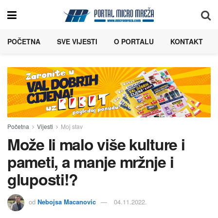
POČETNA
SVE VIJESTI
O PORTALU
KONTAKT
Početna
Vijesti
Moj stav
Može li malo više kulture i
pameti, a manje mržnje i
gluposti!?
od
Nebojsa Macanovic
04.11.2022.