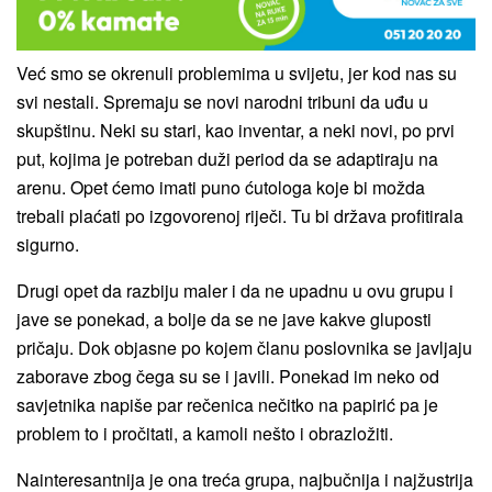
Već smo se okrenuli problemima u svijetu, jer kod nas su
svi nestali. Spremaju se novi narodni tribuni da uđu u
skupštinu. Neki su stari, kao inventar, a neki novi, po prvi
put, kojima je potreban duži period da se adaptiraju na
arenu. Opet ćemo imati puno ćutologa koje bi možda
trebali plaćati po izgovorenoj riječi. Tu bi država profitirala
sigurno.
Drugi opet da razbiju maler i da ne upadnu u ovu grupu i
jave se ponekad, a bolje da se ne jave kakve gluposti
pričaju. Dok objasne po kojem članu poslovnika se javljaju
zaborave zbog čega su se i javili. Ponekad im neko od
savjetnika napiše par rečenica nečitko na papirić pa je
problem to i pročitati, a kamoli nešto i obrazložiti.
Nainteresantnija je ona treća grupa, najbučnija i najžustrija