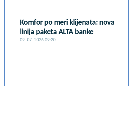
Komfor po meri klijenata: nova
linija paketa ALTA banke
09. 07. 2026 09:20
Većina građana izgubi novac pre
nego što stigne na letovanje - ovih