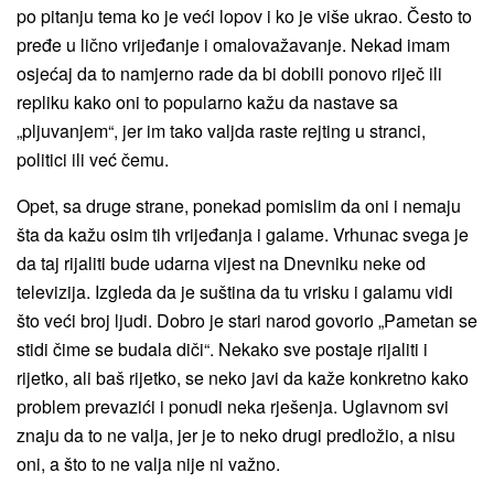
po pitanju tema ko je veći lopov i ko je više ukrao. Često to
pređe u lično vrijeđanje i omalovažavanje. Nekad imam
osjećaj da to namjerno rade da bi dobili ponovo riječ ili
repliku kako oni to popularno kažu da nastave sa
„pljuvanjem“, jer im tako valjda raste rejting u stranci,
politici ili već čemu.
Opet, sa druge strane, ponekad pomislim da oni i nemaju
šta da kažu osim tih vrijeđanja i galame. Vrhunac svega je
da taj rijaliti bude udarna vijest na Dnevniku neke od
televizija. Izgleda da je suština da tu vrisku i galamu vidi
što veći broj ljudi. Dobro je stari narod govorio „Pametan se
stidi čime se budala diči“. Nekako sve postaje rijaliti i
rijetko, ali baš rijetko, se neko javi da kaže konkretno kako
problem prevazići i ponudi neka rješenja. Uglavnom svi
znaju da to ne valja, jer je to neko drugi predložio, a nisu
oni, a što to ne valja nije ni važno.