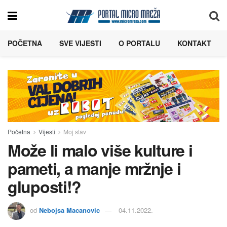
POČETNA
SVE VIJESTI
O PORTALU
KONTAKT
Početna
Vijesti
Moj stav
Može li malo više kulture i
pameti, a manje mržnje i
gluposti!?
od
Nebojsa Macanovic
04.11.2022.