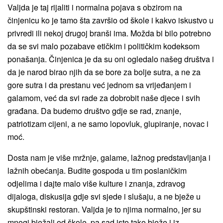
Valjda je taj rijaliti i normalna pojava s obzirom na
činjenicu ko je tamo šta završio od škole i kakvo iskustvo u
privredi ili nekoj drugoj branši ima. Možda bi bilo potrebno
da se svi malo pozabave etičkim i političkim kodeksom
ponašanja. Činjenica je da su oni ogledalo našeg društva i
da je narod birao njih da se bore za bolje sutra, a ne za
gore sutra i da prestanu već jednom sa vrijeđanjem i
galamom, već da svi rade za dobrobit naše djece i svih
građana. Da budemo društvo gdje se rad, znanje,
patriotizam cijeni, a ne samo lopovluk, glupiranje, novac i
moć.
Dosta nam je više mržnje, galame, lažnog predstavljanja i
lažnih obećanja. Budite gospoda u tim poslaničkim
odjelima i dajte malo više kulture i znanja, zdravog
dijaloga, diskusija gdje svi sjede i slušaju, a ne bježe u
skupštinski restoran. Valjda je to njima normalno, jer su
mnogi bježali od škole, pa sad isto tako bježe i iz