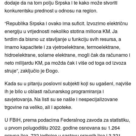
dodaje da na tom polju Srpska i te kako može stvoriti
konkurentsku prednost u odnosu na region.
“Republika Srpska i ovako ima suficit. Izvozimo električnu
energiju u vrijednosti nekoliko stotina miliona KM. Ja
tvrdim da bismo uz stavljanje u funkciju svih resursa, a
imamo kapacitete i za vjetroelektrane, termoelektrane,
hidroelektrane, solarne elektrane, mogli čak da računamo i
neto milijardu KM, pa možda čak i više od toga od izvoza
struje”, zaključio je Đogo.
Kada su u pitanju poslovni subjekti koji su ugašeni, najviše
ih je bilo u oblasti računarskog programiranja i
savjetovanja. Na listi su se našle i nespecijalizovane
trgovine na veliko, ali i apoteke.
U FBiH, prema podacima Federalnog zavoda za statistiku,
u prvom polugodištu 2022. godine osnovana su 1.264
pravna lica, 732 jedinice u sastavu pravnih lica i 3.321