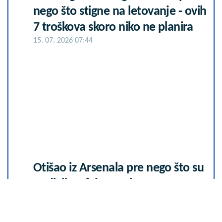
nego što stigne na letovanje - ovih
7 troškova skoro niko ne planira
15. 07. 2026 07:44
Otišao iz Arsenala pre nego što su
podigli trofej – vratio se u
Premijer ligu
07. 08. 2026 21:48