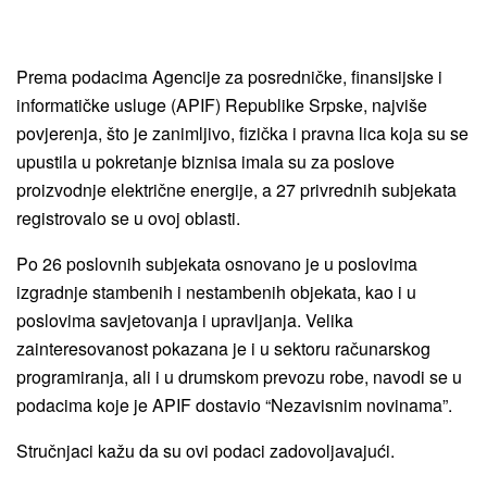
Prema podacima Agencije za posredničke, finansijske i
informatičke usluge (APIF) Republike Srpske, najviše
povjerenja, što je zanimljivo, fizička i pravna lica koja su se
upustila u pokretanje biznisa imala su za poslove
proizvodnje električne energije, a 27 privrednih subjekata
registrovalo se u ovoj oblasti.
Po 26 poslovnih subjekata osnovano je u poslovima
izgradnje stambenih i nestambenih objekata, kao i u
poslovima savjetovanja i upravljanja. Velika
zainteresovanost pokazana je i u sektoru računarskog
programiranja, ali i u drumskom prevozu robe, navodi se u
podacima koje je APIF dostavio “Nezavisnim novinama”.
Stručnjaci kažu da su ovi podaci zadovoljavajući.