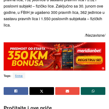
poslovni subjekt – fizičko lice. Zaključno sa 30. junom ove
godine, u FBiH je ugašeno 300 pravnih lica, 362 jedinice u
sastavu pravnih lica i 1.550 poslovnih subjekata – fizičkih
lica.
/Nezavisne/
Tags:
firme
Pročitajte i ove priče