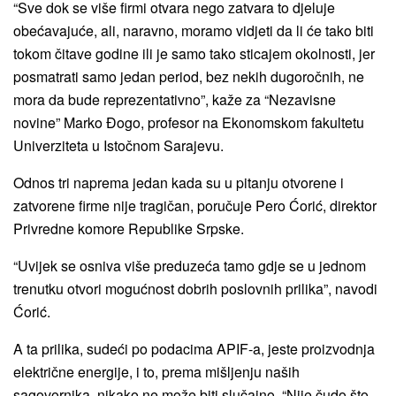
“Sve dok se više firmi otvara nego zatvara to djeluje
obećavajuće, ali, naravno, moramo vidjeti da li će tako biti
tokom čitave godine ili je samo tako sticajem okolnosti, jer
posmatrati samo jedan period, bez nekih dugoročnih, ne
mora da bude reprezentativno”, kaže za “Nezavisne
novine” Marko Đogo, profesor na Ekonomskom fakultetu
Univerziteta u Istočnom Sarajevu.
Odnos tri naprema jedan kada su u pitanju otvorene i
zatvorene firme nije tragičan, poručuje Pero Ćorić, direktor
Privredne komore Republike Srpske.
“Uvijek se osniva više preduzeća tamo gdje se u jednom
trenutku otvori mogućnost dobrih poslovnih prilika”, navodi
Ćorić.
A ta prilika, sudeći po podacima APIF-a, jeste proizvodnja
električne energije, i to, prema mišljenju naših
sagovornika, nikako ne može biti slučajno. “Nije čudo što