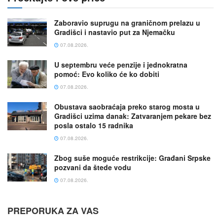
Zaboravio suprugu na graničnom prelazu u
Gradišci i nastavio put za Njemačku
07.08.2026.
U septembru veće penzije i jednokratna
pomoć: Evo koliko će ko dobiti
07.08.2026.
Obustava saobraćaja preko starog mosta u
Gradišci uzima danak: Zatvaranjem pekare bez
posla ostalo 15 radnika
07.08.2026.
Zbog suše mogućе restrikcije: Građani Srpske
pozvani da štede vodu
07.08.2026.
PREPORUKA ZA VAS