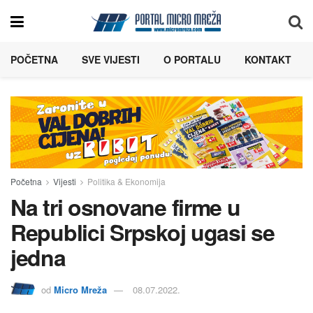
POČETNA
SVE VIJESTI
O PORTALU
KONTAKT
Početna
Vijesti
Politika & Ekonomija
Na tri osnovane firme u
Republici Srpskoj ugasi se
jedna
od
Micro Mreža
08.07.2022.