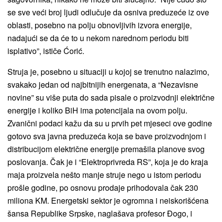
se sve veći broj ljudi odlučuje da osniva preduzeće iz ove
oblasti, posebno na polju obnovljivih izvora energije,
nadajući se da će to u nekom narednom periodu biti
isplativo”, ističe Ćorić.
Struja je, posebno u situaciji u kojoj se trenutno nalazimo,
svakako jedan od najbitnijih energenata, a “Nezavisne
novine” su više puta do sada pisale o proizvodnji električne
energije i koliko BiH ima potencijala na ovom polju.
Zvanični podaci kažu da su u prvih pet mjeseci ove godine
gotovo sva javna preduzeća koja se bave proizvodnjom i
distribucijom električne energije premašila planove svog
poslovanja. Čak je i “Elektroprivreda RS”, koja je do kraja
maja proizvela nešto manje struje nego u istom periodu
prošle godine, po osnovu prodaje prihodovala čak 230
miliona KM. Energetski sektor je ogromna i neiskorišćena
šansa Republike Srpske, naglašava profesor Đogo, i