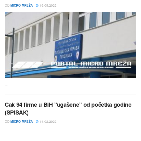
OD
MICRO MREŽA
19.05.2022.
...
Čak 94 firme u BiH ”ugašene” od početka godine
(SPISAK)
OD
MICRO MREŽA
14.02.2022.