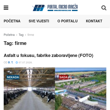
POČETNA
SVE VIJESTI
O PORTALU
KONTAKT
Početna
Tag
firme
Tag:
firme
Asfalt u fokusu, fabrike zaboravljene (FOTO)
OD
B. T.
07.07.2026.