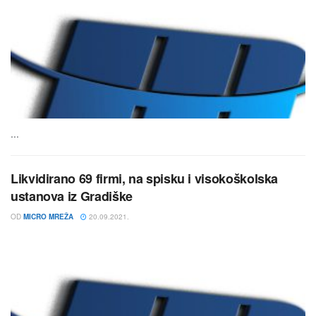
...
Likvidirano 69 firmi, na spisku i visokoškolska
ustanova iz Gradiške
OD
MICRO MREŽA
20.09.2021.