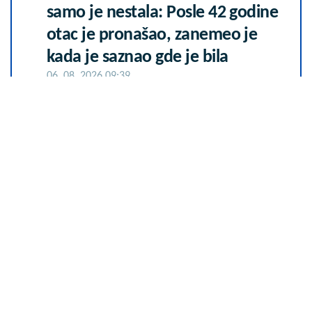
samo je nestala: Posle 42 godine
otac je pronašao, zanemeo je
kada je saznao gde je bila
06. 08. 2026 09:39
Letnje večeri u gradu više nisu
rezervisane za vikend: Zašto sve
više ljudi bira večeru koja se