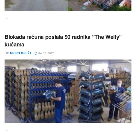
...
Blokada računa poslala 90 radnika “The Welly”
kućama
OD
MICRO MREŽA
04.03.2023.
...