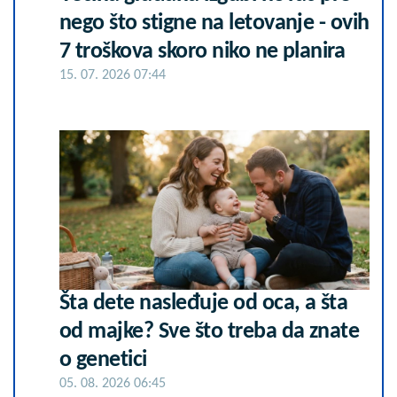
nego što stigne na letovanje - ovih
7 troškova skoro niko ne planira
15. 07. 2026 07:44
Šta dete nasleđuje od oca, a šta
od majke? Sve što treba da znate
o genetici
05. 08. 2026 06:45