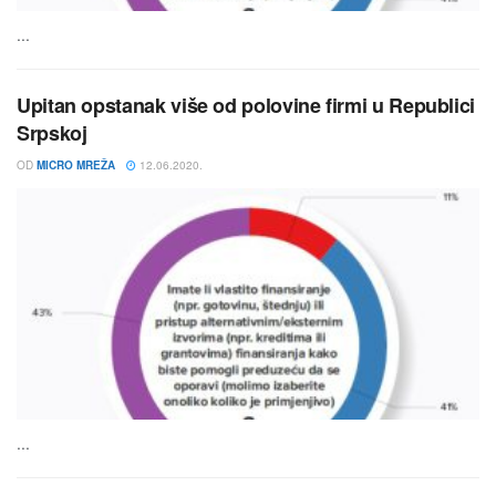
...
Upitan opstanak više od polovine firmi u Republici
Srpskoj
OD
MICRO MREŽA
12.06.2020.
...