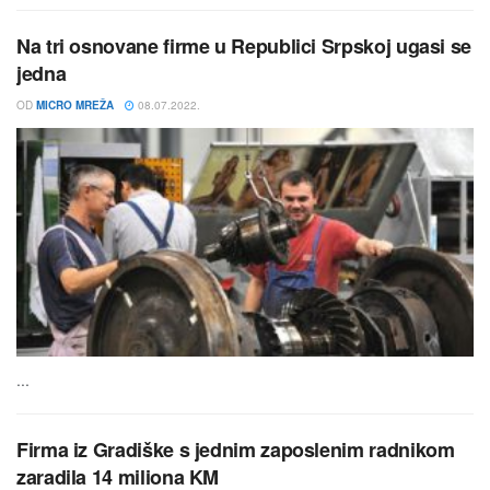
Na tri osnovane firme u Republici Srpskoj ugasi se
jedna
OD
MICRO MREŽA
08.07.2022.
...
Firma iz Gradiške s jednim zaposlenim radnikom
zaradila 14 miliona KM