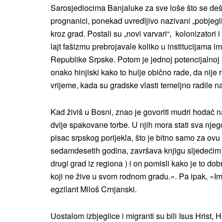
Sarosjediocima Banjaluke za sve loše što se deša
prognanici, ponekad uvredljivo nazivani „pobjegli
kroz grad. Postali su „novi varvari“, kolonizato
lajt fašizmu prebrojavale koliko u institucijama i
Republike Srpske. Potom je jednoj potencijalnoj
onako hinjiski kako to hulje obično rade, da nije
vrijeme, kada su gradske vlasti temeljno radile n
Kad živiš u Bosni, znao je govoriti mudri hodač
dvije spakovane torbe. U njih mora stati sva nje
pisac srpskog porijekla, što je bitno samo za o
sedamdesetih godina, završava knjigu sljedećim ri
drugi grad iz regiona ) i on pomisli kako je to dob
koji ne žive u svom rodnom gradu.». Pa ipak, «I
egzilant Miloš Crnjanski.
Uostalom izbjeglice i migranti su bili Isus Hrist, 