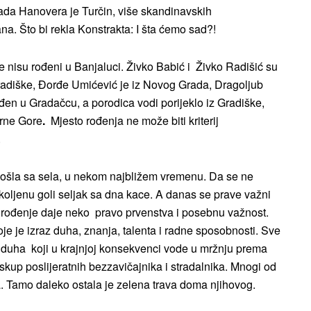
ada Hanovera je Turčin, više skandinavskih
na. Što bi rekla Konstrakta: I šta ćemo sad?!
nisu rođeni u Banjaluci. Živko Babić i Živko Radišić su
 Gradiške, Đorđe Umićević je iz Novog Grada, Dragoljub
en u Gradačcu, a porodica vodi porijeklo iz Gradiške,
Crne Gore
.
Mjesto rođenja ne može biti kriterij
.
ošla sa sela, u nekom najbližem vremenu. Da se ne
koljenu goli seljak sa dna kace. A danas se prave važni
ti rođenje daje neko pravo prvenstva i posebnu važnost.
je je izraz duha, znanja, talenta i radne sposobnosti. Sve
am duha koji u krajnjoj konsekvenci vode u mržnju prema
 skup poslijeratnih bezzavičajnika i stradalnika. Mnogi od
va. Tamo daleko ostala je zelena trava doma njihovog.