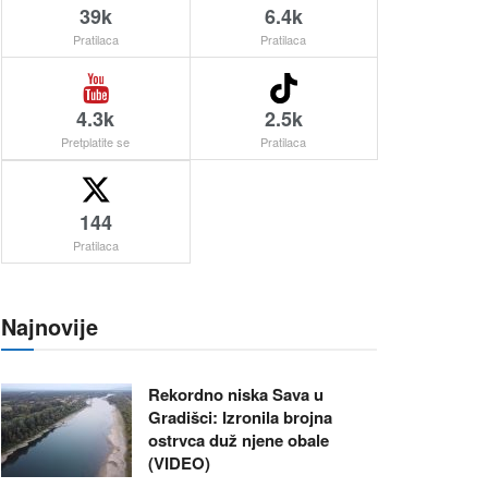
39k
6.4k
Pratilaca
Pratilaca
4.3k
2.5k
Pretplatite se
Pratilaca
144
Pratilaca
Najnovije
Rekordno niska Sava u
Gradišci: Izronila brojna
ostrvca duž njene obale
(VIDEO)