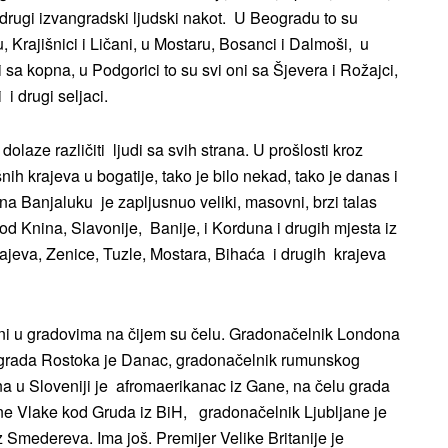
i drugi izvangradski ljudski nakot. U Beogradu to su
Krajišnici i Ličani, u Mostaru, Bosanci i Dalmoši, u
i sa kopna, u Podgorici to su svi oni sa Šjevera i Rožajci,
i drugi seljaci.
olaze različiti ljudi sa svih strana. U prošlosti kroz
šnih krajeva u bogatije, tako je bilo nekad, tako je danas i
na Banjaluku je zapljusnuo veliki, masovni, brzi talas
od Knina, Slavonije, Banije, i Korduna i drugih mjesta iz
rajeva, Zenice, Tuzle, Mostara, Bihaća i drugih krajeva
ni u gradovima na čijem su čelu. Gradonačelnik Londona
 grada Rostoka je Danac, gradonačelnik rumunskog
a u Sloveniji je afromaerikanac iz Gane, na čelu grada
ne Vlake kod Gruda iz BiH, gradonačelnik Ljubljane je
z Smedereva. Ima još. Premijer Velike Britanije je