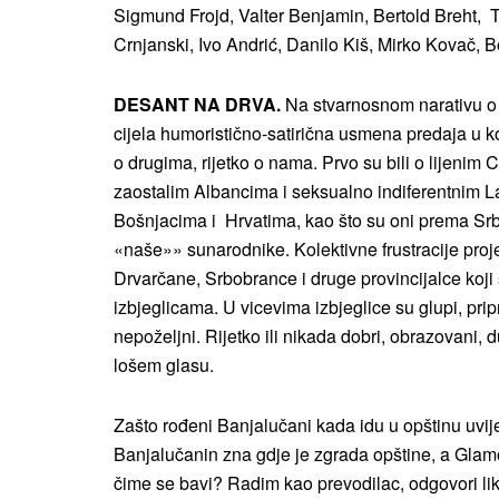
Sigmund Frojd, Valter Benjamin, Bertold Breht, 
Crnjanski, Ivo Andrić, Danilo Kiš, Mirko Kovač, B
DESANT NA DRVA.
Na stvarnosnom narativu o 
cijela humoristično-satirična usmena predaja u kojo
o drugima, rijetko o nama. Prvo su bili o lijeni
zaostalim Albancima i seksualno indiferentnim La
Bošnjacima i Hrvatima, kao što su oni prema Sr
«naše»» sunarodnike. Kolektivne frustracije pro
Drvarčane, Srbobrance i druge provincijalce koji 
izbjeglicama. U vicevima izbjeglice su glupi, pripro
nepoželjni. Rijetko ili nikada dobri, obrazovani, 
lošem glasu.
Zašto rođeni Banjalučani kada idu u opštinu uv
Banjalučanin zna gdje je zgrada opštine, a Glamo
čime se bavi? Radim kao prevodilac, odgovori lik