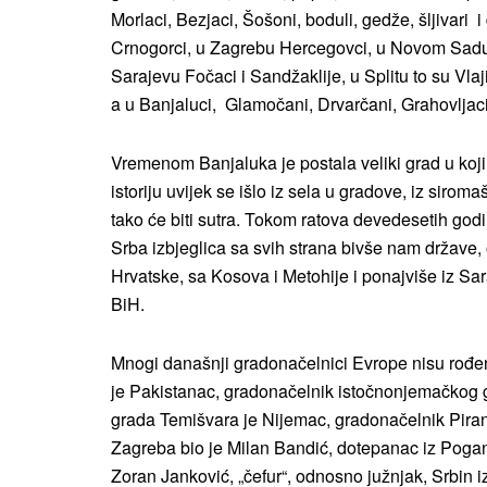
Morlaci, Bezjaci, Šošoni, boduli, gedže, šljivari 
Crnogorci, u Zagrebu Hercegovci, u Novom Sadu, 
Sarajevu Fočaci i Sandžaklije, u Splitu to su Vlaj
a u Banjaluci, Glamočani, Drvarčani, Grahovljaci 
Vremenom Banjaluka je postala veliki grad u koji d
istoriju uvijek se išlo iz sela u gradove, iz siroma
tako će biti sutra. Tokom ratova devedesetih godi
Srba izbjeglica sa svih strana bivše nam države, 
Hrvatske, sa Kosova i Metohije i ponajviše iz Sa
BiH.
Mnogi današnji gradonačelnici Evrope nisu rođe
je Pakistanac, gradonačelnik istočnonjemačkog
grada Temišvara je Nijemac, gradonačelnik Piran
Zagreba bio je Milan Bandić, dotepanac iz Poga
Zoran Janković, „čefur“, odnosno južnjak, Srbin i