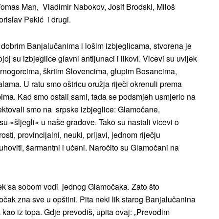
Tomas Man, Vladimir Nabokov, Josif Brodski, Miloš
orislav Pekić i drugi.
dobrim Banjalučanima i lošim izbjeglicama, stvorena je
j su izbjeglice glavni antijunaci i likovi. Vicevi su uvijek
m Crnogorcima, škrtim Slovencima, glupim Bosancima,
lama. U ratu smo oštricu oružja riječi okrenuli prema
bima. Kad smo ostali sami, tada se podsmjeh usmjerio na
jektovali smo na srpske izbjeglice: Glamočane,
su «šljegli» u naše gradove. Tako su nastali vicevi o
sti, provincijalni, neuki, prljavi, jednom riječju
duhoviti, šarmantni i učeni. Naročito su Glamočani na
ijek sa sobom vodi jednog Glamočaka. Zato što
čak zna sve u opštini. Pita neki lik starog Banjalučanina
 kao iz topa. Gdje prevodiš, upita ovaj: „Prevodim