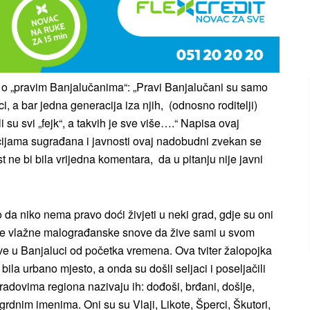
s o „pravim Banjalučanima“: „Pravi Banjalučani su samo
i, a bar jedna generacija iza njih, (odnosno roditelji)
i su svi „fejk“, a takvih je sve više….“ Napisa ovaj
cijama sugrađana i javnosti ovaj nadobudni zvekan se
st ne bi bila vrijedna komentara, da u pitanju nije javni
da niko nema pravo doći živjeti u neki grad, gdje su oni
svoje vlažne malograđanske snove da žive sami u svom
ive u Banjaluci od početka vremena. Ova tviter žalopojka
bila urbano mjesto, a onda su došli seljaci i poseljačili
radovima regiona nazivaju ih: dođoši, brđani, došlje,
ogrdnim imenima. Oni su su Vlaji, Likote, Šperci, Škutori,