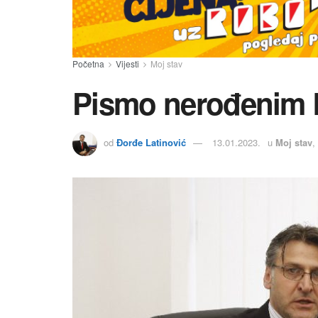
Početna
Vijesti
Moj stav
Pismo nerođenim 
od
Đorđe Latinović
13.01.2023.
u
Moj stav
,