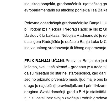
indijskog porijekla, gradonačelnik njemačkog gr
evroparlamentarki su afričkog porijekla i sa Balka
Polovina dosadašnjih gradonačelnika Banja Luke 
bili rodom iz Prijedora, Predrag Radić je bio iz
Davidović iz Laktaša. Nebojša Radmanović je rođ
otac Igora Radojičića je došao u Banja Luku iz 
individualnog vrednovanja ili ličnog osporavanja
FEJK BANJALUČANI.
Polovina Banjaluke je d
lažemo, svaki naš plemić – građanin je u trećem 
da su mještani od starine, starosjedioci, kao da 
Jedino priznato prvenstvo među ljudima je ono ko
drugo je najobičniji provincijalizam i primitiviz
drugima. Svaki današnji grad u BiH je statistički
njih su ostali bez svojih zavičaja i rodnih grado