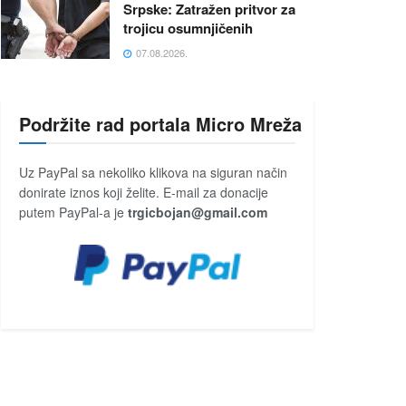
Srpske: Zatražen pritvor za
trojicu osumnjičenih
07.08.2026.
Podržite rad portala Micro Mreža
Uz PayPal sa nekoliko klikova na siguran način
donirate iznos koji želite. E-mail za donacije
putem PayPal-a je
trgicbojan@gmail.com