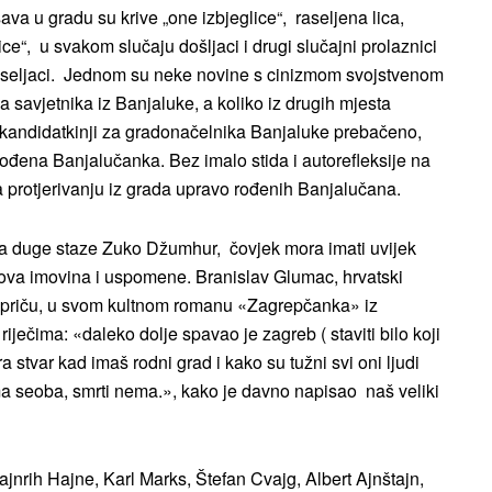
va u gradu su krive „one izbjeglice“, raseljena lica,
ce“, u svakom slučaju došljaci i drugi slučajni prolaznici
ri i seljaci. Jednom su neke novine s cinizmom svojstvenom
ma savjetnika iz Banjaluke, a koliko iz drugih mjesta
 kandidatkinji za gradonačelnika Banjaluke prebačeno,
 rođena Banjalučanka. Bez imalo stida i autorefleksije na
a protjerivanju iz grada upravo rođenih Banjalučana.
 na duge staze Zuko Džumhur, čovjek mora imati uvijek
gova imovina i uspomene. Branislav Glumac, hrvatski
vu priču, u svom kultnom romanu «Zagrepčanka» iz
ječima: «daleko dolje spavao je zagreb ( staviti bilo koji
ra stvar kad imaš rodni grad i kako su tužni svi oni ljudi
ma seoba, smrti nema.», kako je davno napisao naš veliki
Hajnrih Hajne, Karl Marks, Štefan Cvajg, Albert Ajnštajn,