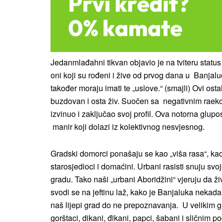
Jedanmlađahni tikvan objavio je na tviteru statu
oni koji su rođeni i žive od prvog dana u Banjaluc
također moraju imati te „uslove.“ (smajli) Ovi ostal
buzdovan i osta živ. Suočen sa negativnim raek
izvinuo i zaključao svoj profil. Ova notorna glupo
manir koji dolazi iz kolektivnog nesvjesnog.
Gradski domorci ponašaju se kao „viša rasa“, kao 
starosjedioci i domaćini. Urbani rasisti snuju 
gradu. Tako naši „urbani Aboridžini“ vjeruju da ž
svodi se na jeftinu laž, kako je Banjaluka nekada 
naš lijepi grad do ne prepoznavanja. U velikim g
gorštaci, dikani, đikani, papci, šabani i sličnim p