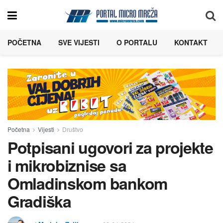
POČETNA
SVE VIJESTI
O PORTALU
KONTAKT
Početna
Vijesti
Društvo
Potpisani ugovori za projekte
i mikrobiznise sa
Omladinskom bankom
Gradiška