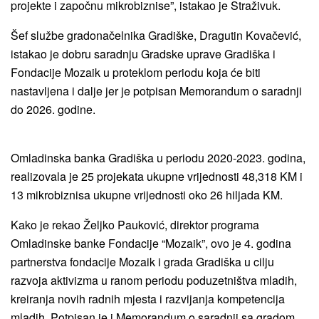
projekte i započnu mikrobiznise”, istakao je Straživuk.
Šef službe gradonačelnika Gradiške, Dragutin Kovačević,
istakao je dobru saradnju Gradske uprave Gradiška i
Fondacije Mozaik u proteklom periodu koja će biti
nastavljena i dalje jer je potpisan Memorandum o saradnji
do 2026. godine.
Omladinska banka Gradiška u periodu 2020-2023. godina,
realizovala je 25 projekata ukupne vrijednosti 48,318 KM i
13 mikrobiznisa ukupne vrijednosti oko 26 hiljada KM.
Kako je rekao Željko Pauković, direktor programa
Omladinske banke Fondacije “Mozaik”, ovo je 4. godina
partnerstva fondacije Mozaik i grada Gradiška u cilju
razvoja aktivizma u ranom periodu poduzetništva mladih,
kreiranja novih radnih mjesta i razvijanja kompetencija
mladih. Potpisan je i Memorandum o saradnji sa gradom