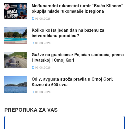
Međunarodni rukometni turnir “Braća Klincov”
okuplja mlade rukometaše iz regiona
06.08.2026.
Koliko košta jedan dan na bazenu za
četvoročlanu porodicu?
06.08.2026.
Gužve na granicama: Pojačan saobraćaj prema
Hrvatskoj i Crnoj Gori
06.08.2026.
Od 7. avgusta stroža pravila u Crnoj Gori:
Kazne do 600 evra
06.08.2026.
PREPORUKA ZA VAS