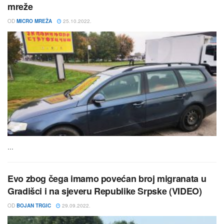
mreže
OD
MICRO MREŽA
25.10.2022.
...
Evo zbog čega imamo povećan broj migranata u
Gradišci i na sjeveru Republike Srpske (VIDEO)
OD
BOJAN TRGIC
29.09.2022.