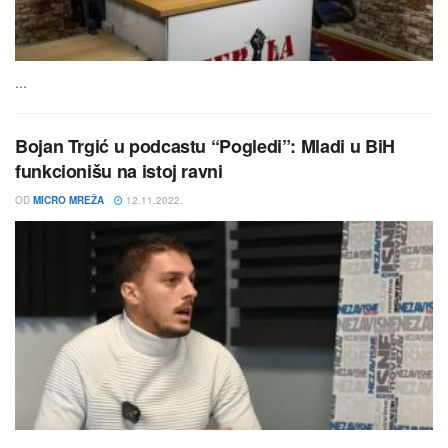
...
Bojan Trgić u podcastu “Pogledi”: Mladi u BiH
funkcionišu na istoj ravni
OD
MICRO MREŽA
12.11.2022.