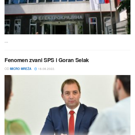
...
Fenomen zvani SPS i Goran Selak
OD
MICRO MREŽA
18.08.2022.