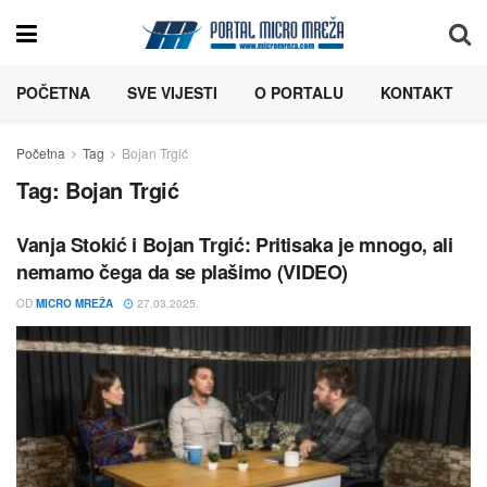
POČETNA
SVE VIJESTI
O PORTALU
KONTAKT
Početna
Tag
Bojan Trgić
Tag:
Bojan Trgić
Vanja Stokić i Bojan Trgić: Pritisaka je mnogo, ali
nemamo čega da se plašimo (VIDEO)
OD
MICRO MREŽA
27.03.2025.