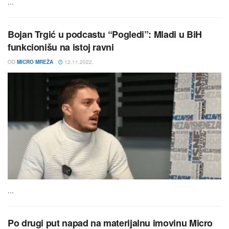
...
Bojan Trgić u podcastu “Pogledi”: Mladi u BiH
funkcionišu na istoj ravni
OD
MICRO MREŽA
12.11.2022.
...
Po drugi put napad na materijalnu imovinu Micro