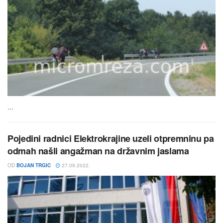
...
Pojedini radnici Elektrokrajine uzeli otpremninu pa
odmah našli angažman na državnim jaslama
OD
BOJAN TRGIC
27.09.2022.