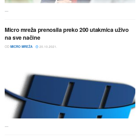
...
Micro mreža prenosila preko 200 utakmica uživo
na sve načine
OD
MICRO MREŽA
20.10.2021.
...