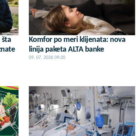
 šta
Komfor po meri klijenata: nova
znate
linija paketa ALTA banke
09. 07. 2026 09:20