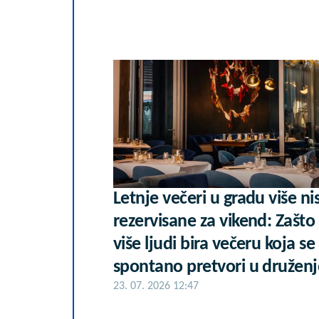
Letnje večeri u gradu više ni
rezervisane za vikend: Zašto
više ljudi bira večeru koja se
spontano pretvori u druženj
23. 07. 2026 12:47