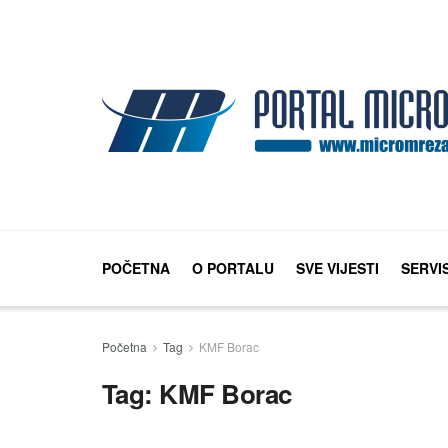
POČETNA
O PORTALU
SVE VIJESTI
SERVI
Početna
Tag
KMF Borac
Tag:
KMF Borac