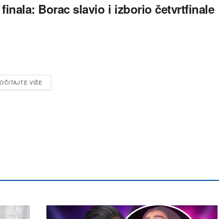
inala: Borac slavio i izborio četvrtfinale
OČITAJTE VIŠE