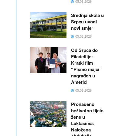
05.08.2026.
Srednja škola u
Srpcu uvodi
novi smjer
05.08.2026.
Od Srpca do
Filadelfije:
Kratki film
“Pismo majci”
nagrađen u
Americi
05.08.2026.
Pronađeno
beživotno tijelo
žene u
Laktašima:
Naložena