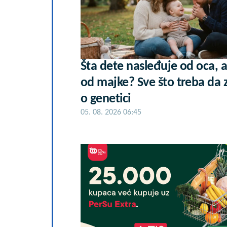
Šta dete nasleđuje od oca, a
od majke? Sve što treba da 
o genetici
05. 08. 2026 06:45