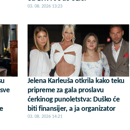
03. 08. 2026 13:23
su
Jelena Karleuša otkrila kako teku
 sve
pripreme za gala proslavu
ćerkinog punoletstva: Duško će
e
biti finansijer, a ja organizator
03. 08. 2026 14:21