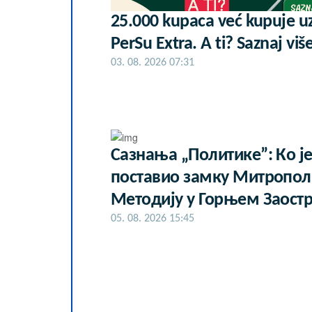
25.000 kupaca već kupuje u
PerSu Extra. A ti? Saznaj viš
03. 08. 2026 07:31
Сазнања „Политике”: Ко ј
поставио замку Митропол
Методију у Горњем Заост
05. 08. 2026 15:45