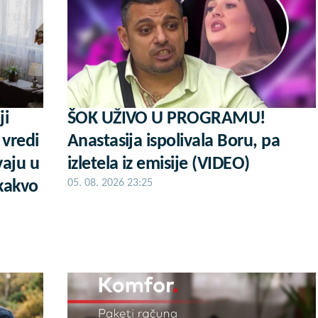
ji
ŠOK UŽIVO U PROGRAMU!
 vredi
Anastasija ispolivala Boru, pa
vaju u
izletela iz emisije (VIDEO)
kakvo
05. 08. 2026 23:25