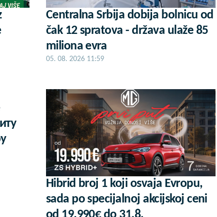
z
Centralna Srbija dobija bolnicu od
e
čak 12 spratova - država ulaže 85
miliona evra
05. 08. 2026 11:59
е
иту
ру
Hibrid broj 1 koji osvaja Evropu,
sada po specijalnoj akcijskoj ceni
od 19.990€ do 31.8.