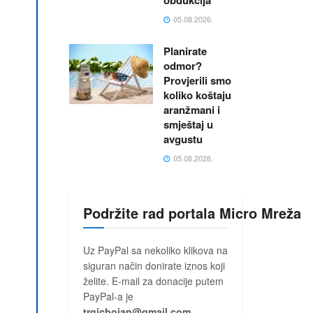
obdukcija
05.08.2026.
Planirate
odmor?
Provjerili smo
koliko koštaju
aranžmani i
smještaj u
avgustu
05.08.2026.
Podržite rad portala Micro Mreža
Uz PayPal sa nekoliko klikova na
siguran način donirate iznos koji
želite. E-mail za donacije putem
PayPal-a je
trgicbojan@gmail.com