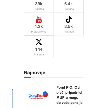
39k
6.4k
Pratilaca
Pratilaca
4.3k
2.5k
Pretplatite se
Pratilaca
144
Pratilaca
Najnovije
Fond PIO: Ovi
bivši pripadnici
MUP-a mogu
do veće penzije