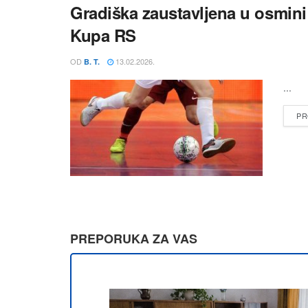
Gradiška zaustavljena u osmini f
Kupa RS
OD
13.02.2026.
B. T.
...
PR
PREPORUKA ZA VAS