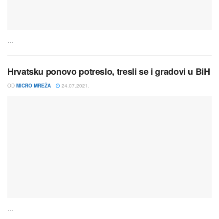
...
Hrvatsku ponovo potreslo, tresli se i gradovi u BiH
OD
MICRO MREŽA
24.07.2021.
...