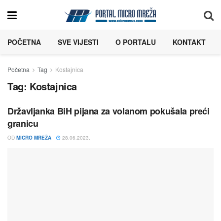
POČETNA
SVE VIJESTI
O PORTALU
KONTAKT
Početna
Tag
Kostajnica
Tag:
Kostajnica
Državljanka BiH pijana za volanom pokušala preći
granicu
OD
MICRO MREŽA
28.06.2023.