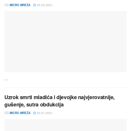
OD
MICRO MREŽA
05.02.2021.
...
Uzrok smrti mladića i djevojke najvjerovatnije,
gušenje, sutra obdukcija
OD
MICRO MREŽA
30.01.2021.