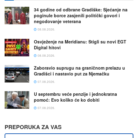
34 godine od odbrane Gradiške: Sjećanje na
poginule borce zasjenili politički govori i
negodovanje veterana
08.08.2026.
Osvježenje na Meridianu: Stigli su novi EGT
Digital hitovi
08.08.2026.
Zaboravio suprugu na graničnom prelazu u
Gradišci i nastavio put za Njemačku
07.08.2026.
U septembru veće penzije i jednokratna
pomoć: Evo koliko će ko dobiti
07.08.2026.
PREPORUKA ZA VAS