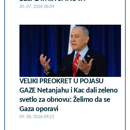
20. 07. 2026 08:04
VELIKI PREOKRET U POJASU
GAZE Netanjahu i Kac dali zeleno
svetlo za obnovu: Želimo da se
Gaza oporavi
09. 08. 2026 09:21