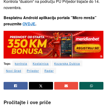
Kontrola ”dualom” na području PU Prijedor trajaće do 14.
novembra.
Besplatnu Android aplikaciju portala ”Micro mreža”
preuzmite
OVDJE
.
Tags:
kontrola
Kostajnica
Kozarska Dubica
Novi Grad
Prijedor
Radar
Pročitajte i ove priče