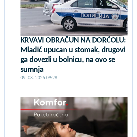
KRVAVI OBRAČUN NA DORĆOLU:
Mladić upucan u stomak, drugovi
ga dovezli u bolnicu, na ovo se
sumnja
09. 08. 2026 09:28