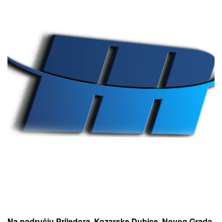
Na području Prijedora, Kozarske Dubice, Novog Grada