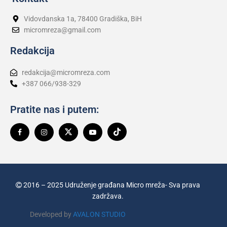
Vidovdanska 1a, 78400 Gradiška, BiH
micromreza@gmail.com
Redakcija
redakcija@micromreza.com
+387 066/938-329
Pratite nas i putem:
2016 – 2025 Udruženje građana Micro mreža- Sva prava
zadržava.
Developed by
AVALON STUDIO