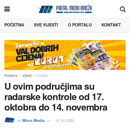
POČETNA
SVE VIJESTI
O PORTALU
KONTAKT
Početna
Vijesti
Društvo
U ovim područjima su
radarske kontrole od 17.
oktobra do 14. novembra
od
Micro Mreža
16.10.2020.