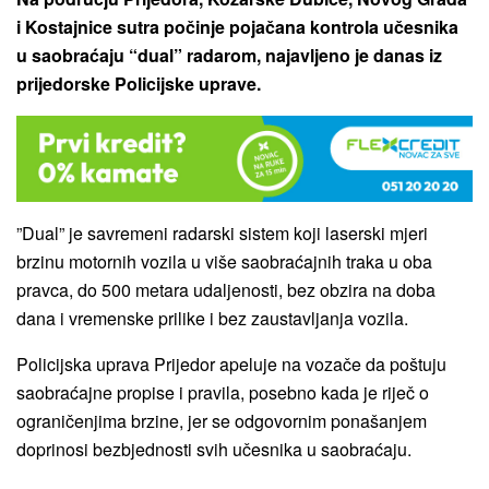
i Kostajnice sutra počinje pojačana kontrola učesnika
u saobraćaju “dual” radarom, najavljeno je danas iz
prijedorske Policijske uprave.
”Dual” je savremeni radarski sistem koji laserski mjeri
brzinu motornih vozila u više saobraćajnih traka u oba
pravca, do 500 metara udaljenosti, bez obzira na doba
dana i vremenske prilike i bez zaustavljanja vozila.
Policijska uprava Prijedor apeluje na vozače da poštuju
saobraćajne propise i pravila, posebno kada je riječ o
ograničenjima brzine, jer se odgovornim ponašanjem
doprinosi bezbjednosti svih učesnika u saobraćaju.