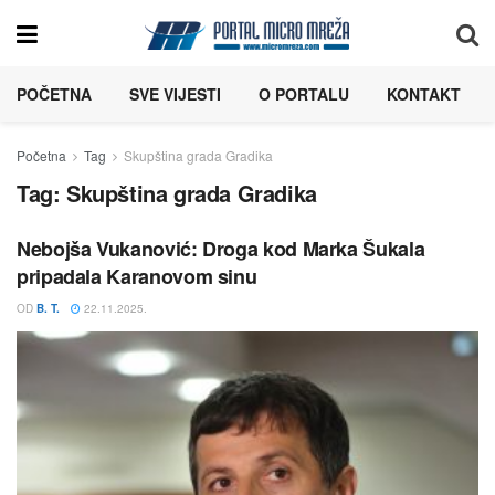
POČETNA
SVE VIJESTI
O PORTALU
KONTAKT
Početna
Tag
Skupština grada Gradika
Tag:
Skupština grada Gradika
Nebojša Vukanović: Droga kod Marka Šukala
pripadala Karanovom sinu
OD
B. T.
22.11.2025.