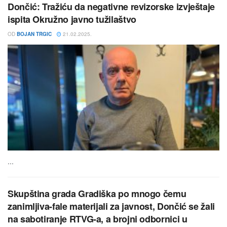
Dončić: Tražiću da negativne revizorske izvještaje
ispita Okružno javno tužilaštvo
OD
BOJAN TRGIC
21.02.2025.
...
Skupština grada Gradiška po mnogo čemu
zanimljiva-fale materijali za javnost, Dončić se žali
na sabotiranje RTVG-a, a brojni odbornici u