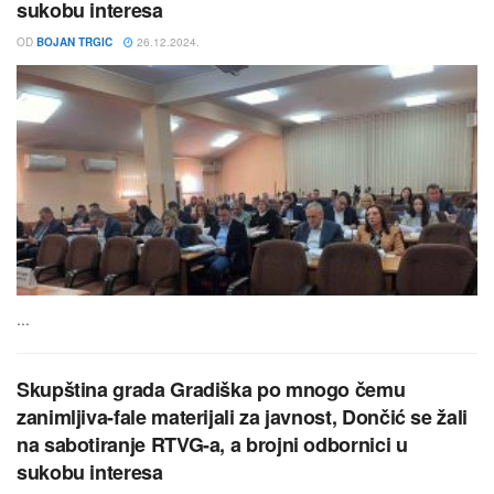
sukobu interesa
OD
BOJAN TRGIC
26.12.2024.
...
Skupština grada Gradiška po mnogo čemu
zanimljiva-fale materijali za javnost, Dončić se žali
na sabotiranje RTVG-a, a brojni odbornici u
sukobu interesa