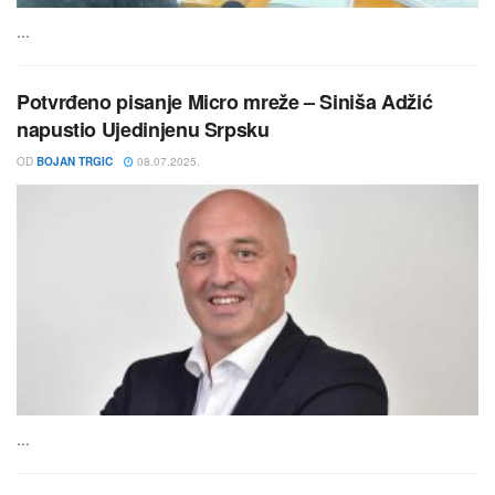
...
Potvrđeno pisanje Micro mreže – Siniša Adžić
napustio Ujedinjenu Srpsku
OD
BOJAN TRGIC
08.07.2025.
...