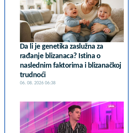
Da li je genetika zaslužna za
rađanje blizanaca? Istina o
naslednim faktorima i blizanačkoj
trudnoći
06. 08. 2026 06:38