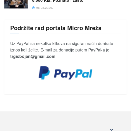
06.08.2026.
Podržite rad portala Micro Mreža
Uz PayPal sa nekoliko klikova na siguran način donirate
iznos koji želite. E-mail za donacije putem PayPal-a je
trgicbojan@gmail.com