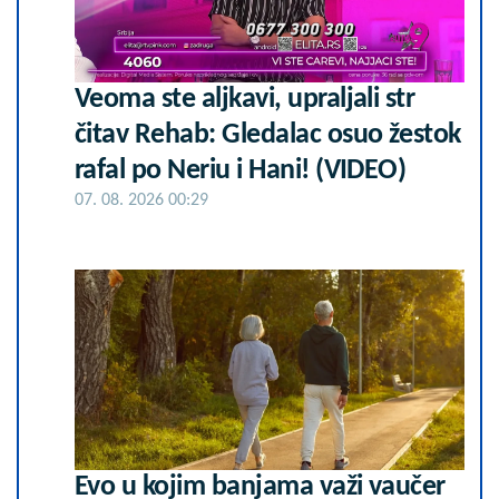
Veoma ste aljkavi, upraljali str
čitav Rehab: Gledalac osuo žestok
rafal po Neriu i Hani! (VIDEO)
07. 08. 2026 00:29
Evo u kojim banjama važi vaučer