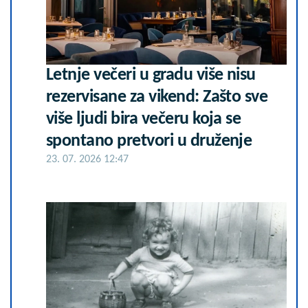
Letnje večeri u gradu više nisu
rezervisane za vikend: Zašto sve
više ljudi bira večeru koja se
spontano pretvori u druženje
23. 07. 2026 12:47