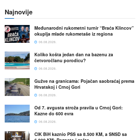
Najnovije
Međunarodni rukometni turnir “Braća Klincov”
okuplja mlade rukometaše iz regiona
06.08.2026.
Koliko košta jedan dan na bazenu za
četvoročlanu porodicu?
06.08.2026.
Gužve na granicama: Pojačan saobraćaj prema
Hrvatskoj i Crnoj Gori
06.08.2026.
Od 7. avgusta stroža pravila u Crnoj Gori:
Kazne do 600 evra
06.08.2026.
CIK BiH kaznio PSS sa 8.500 KM, a SNSD sa
6.000 KM: Poznato i zašto