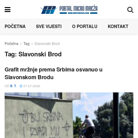
POČETNA
SVE VIJESTI
O PORTALU
KONTAKT
Početna
Tag
Slavonski Brod
Tag:
Slavonski Brod
Grafit mržnje prema Srbima osvanuo u
Slavonskom Brodu
OD
B. T.
07.07.2026.