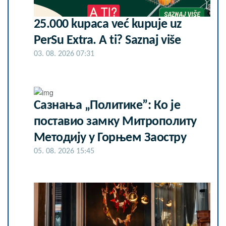
25.000 kupaca već kupuje uz
PerSu Extra. A ti? Saznaj više
03. 08. 2026 07:31
Сазнања „Политике”: Ко је
поставио замку Митрополиту
Методију у Горњем Заостру
05. 08. 2026 15:45