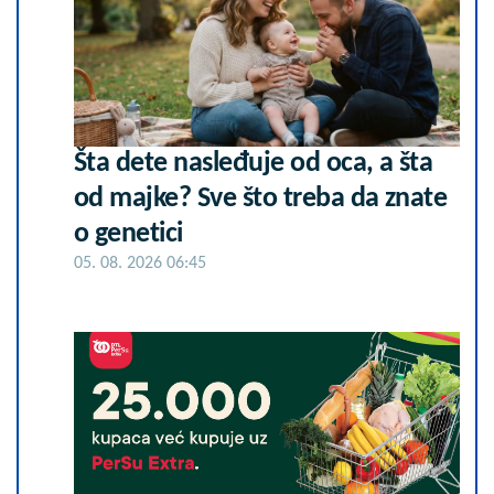
Šta dete nasleđuje od oca, a šta
od majke? Sve što treba da znate
o genetici
05. 08. 2026 06:45