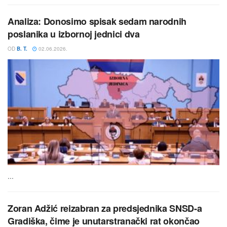
Analiza: Donosimo spisak sedam narodnih
poslanika u izbornoj jednici dva
OD
B. T.
02.06.2026.
...
Zoran Adžić reizabran za predsjednika SNSD-a
Gradiška, čime je unutarstranački rat okončao