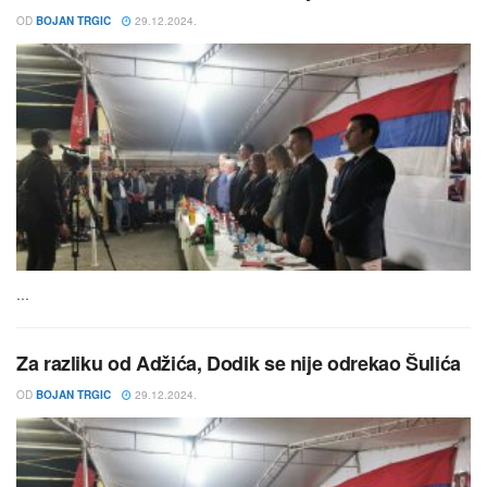
OD
BOJAN TRGIC
29.12.2024.
...
Za razliku od Adžića, Dodik se nije odrekao Šulića
OD
BOJAN TRGIC
29.12.2024.