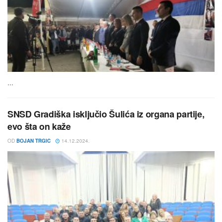
...
SNSD Gradiška isključio Šulića iz organa partije,
evo šta on kaže
OD
BOJAN TRGIC
14.12.2024.