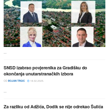
...
SNSD izabrao povjerenika za Gradišku do
okončanja unutarstranačkih izbora
OD
BOJAN TRGIC
18.02.2025.
...
Za razliku od Adžića, Dodik se nije odrekao Šulića