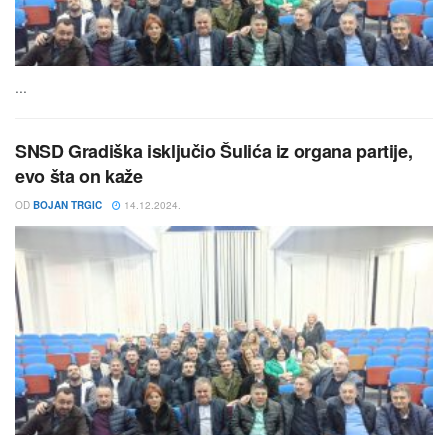
...
SNSD Gradiška isključio Šulića iz organa partije,
evo šta on kaže
OD
BOJAN TRGIC
14.12.2024.