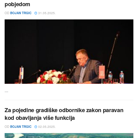
pobjedom
OD
BOJAN TRGIC
31.05.2025.
...
Za pojedine gradiške odbornike zakon paravan
kod obavljanja više funkcija
OD
BOJAN TRGIC
02.05.2025.