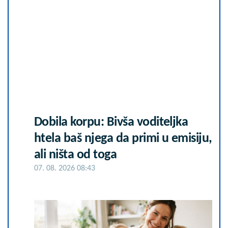
Dobila korpu: Bivša voditeljka
htela baš njega da primi u emisiju,
ali ništa od toga
07. 08. 2026 08:43