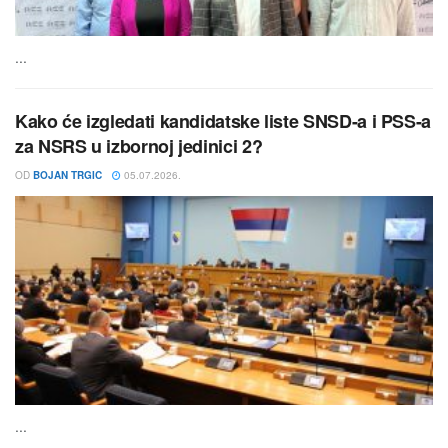
...
Kako će izgledati kandidatske liste SNSD-a i PSS-a
za NSRS u izbornoj jedinici 2?
OD
BOJAN TRGIC
05.07.2026.
...