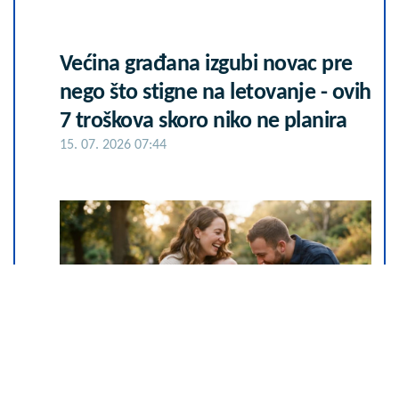
Većina građana izgubi novac pre
nego što stigne na letovanje - ovih
7 troškova skoro niko ne planira
15. 07. 2026 07:44
Šta dete nasleđuje od oca, a šta