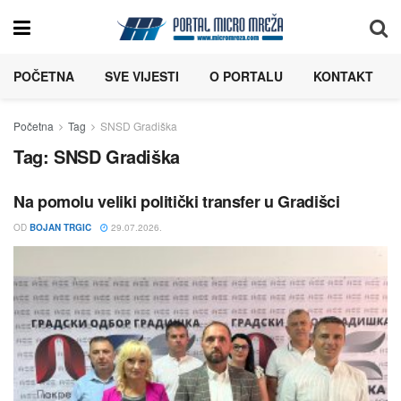
POČETNA
SVE VIJESTI
O PORTALU
KONTAKT
Početna
Tag
SNSD Gradiška
Tag:
SNSD Gradiška
Na pomolu veliki politički transfer u Gradišci
OD
BOJAN TRGIC
29.07.2026.