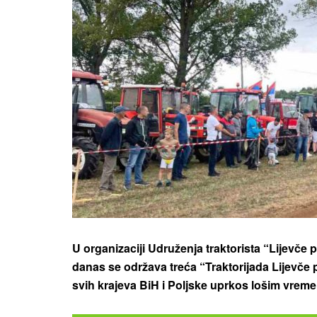
U organizaciji Udruženja traktorista “Lijevče 
danas se održava treća “Traktorijada Lijevče p
svih krajeva BiH i Poljske uprkos lošim vrem