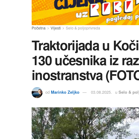
Početna
Vijesti
Selo & poljoprivreda
Traktorijada u Koč
130 učesnika iz raz
inostranstva (FOT
od
Marinko Zeljko
03.08.2025.
u
Selo & pol