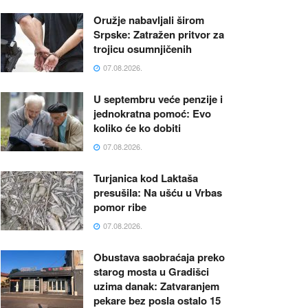
Oružje nabavljali širom
Srpske: Zatražen pritvor za
trojicu osumnjičenih
07.08.2026.
U septembru veće penzije i
jednokratna pomoć: Evo
koliko će ko dobiti
07.08.2026.
Turjanica kod Laktaša
presušila: Na ušću u Vrbas
pomor ribe
07.08.2026.
Obustava saobraćaja preko
starog mosta u Gradišci
uzima danak: Zatvaranjem
pekare bez posla ostalo 15