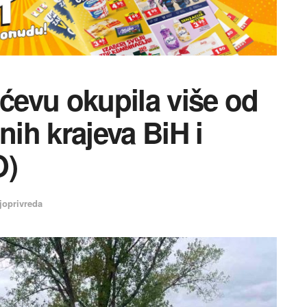
ićevu okupila više od
nih krajeva BiH i
O)
joprivreda