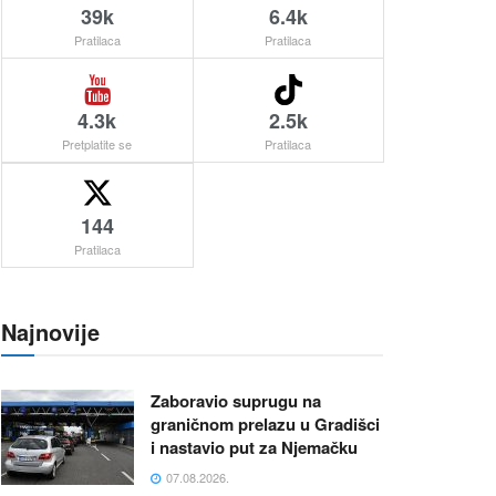
39k
6.4k
Pratilaca
Pratilaca
4.3k
2.5k
Pretplatite se
Pratilaca
144
Pratilaca
Najnovije
Zaboravio suprugu na
graničnom prelazu u Gradišci
i nastavio put za Njemačku
07.08.2026.