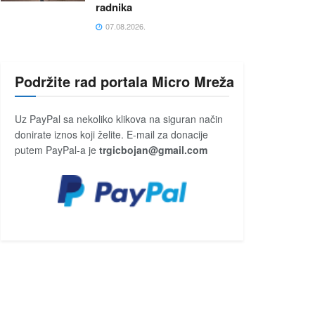
radnika
07.08.2026.
Podržite rad portala Micro Mreža
Uz PayPal sa nekoliko klikova na siguran način
donirate iznos koji želite. E-mail za donacije
putem PayPal-a je
trgicbojan@gmail.com