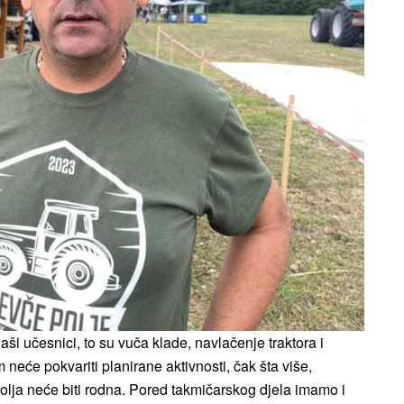
ši učesnici, to su vuča klade, navlačenje traktora i
eće pokvariti planirane aktivnosti, čak šta više,
polja neće biti rodna. Pored takmičarskog djela imamo i