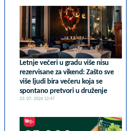
Letnje večeri u gradu više nisu
rezervisane za vikend: Zašto sve
više ljudi bira večeru koja se
spontano pretvori u druženje
23. 07. 2026 12:47