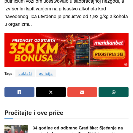
putničkim vozilom učestvovalo u saobraćajnoj nezgodi, a
izvršenim ispitivanjem na prisustvo alkohola kod
navedenog lica utvrđeno je prisustvo od 1,92 g/kg alkohola
u organizmu.
Tags:
Laktaši
policija
Pročitajte i ove priče
34 godine od odbrane Gradiške: Sjećanje na