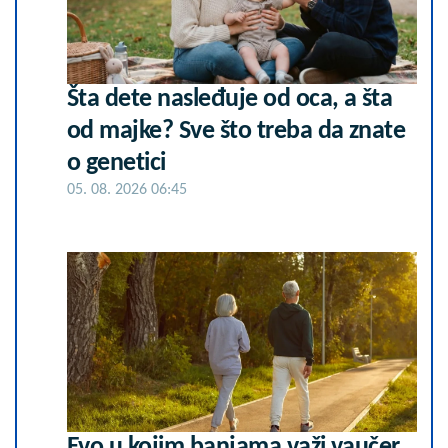
Šta dete nasleđuje od oca, a šta
od majke? Sve što treba da znate
o genetici
05. 08. 2026 06:45
Evo u kojim banjama važi vaučer