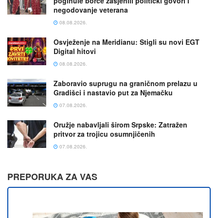
poginule borce zasjenili politički govori i
negodovanje veterana
08.08.2026.
Osvježenje na Meridianu: Stigli su novi EGT
Digital hitovi
08.08.2026.
Zaboravio suprugu na graničnom prelazu u
Gradišci i nastavio put za Njemačku
07.08.2026.
Oružje nabavljali širom Srpske: Zatražen
pritvor za trojicu osumnjičenih
07.08.2026.
PREPORUKA ZA VAS