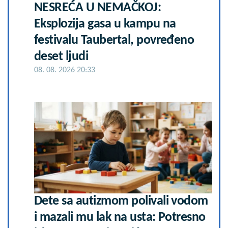
NESREĆA U NEMAČKOJ:
Eksplozija gasa u kampu na
festivalu Taubertal, povređeno
deset ljudi
08. 08. 2026 20:33
Dete sa autizmom polivali vodom
i mazali mu lak na usta: Potresno