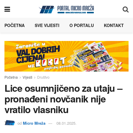
POČETNA
SVE VIJESTI
O PORTALU
KONTAKT
Početna
Vijesti
Društvo
Lice osumnjičeno za utaju –
pronađeni novčanik nije
vratilo vlasniku
od
Micro Mreža
08.01.2025.