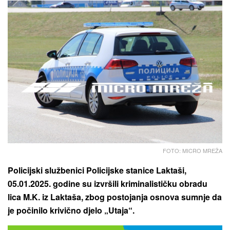
FOTO: MICRO MREŽA
Policijski službenici Policijske stanice Laktaši,
05.01.2025. godine su izvršili kriminalističku obradu
lica M.K. iz Laktaša, zbog postojanja osnova sumnje da
je počinilo krivično djelo „Utaja“.