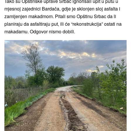
Tako su Opštinske uprave Srbac ignorisali upit u putu u
mjesnoj zajednici Bardača, gdje je sklonjen sloj asfalta i
zamijenjen makadmom. Pitali smo Opštinu Srbac da li
planiraju da asfaltiraju put, ili će “rekonstrukcija” ostati na
makadamu. Odgovor nismo dobili.