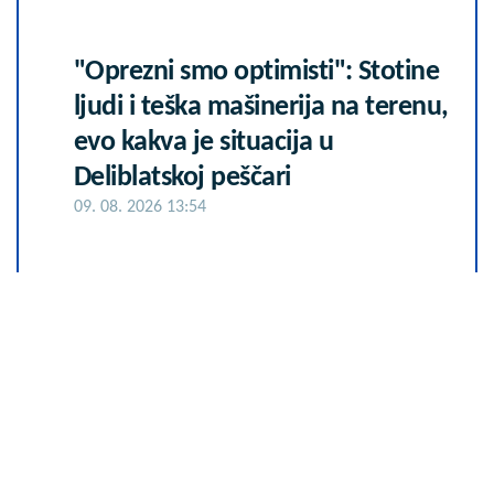
"Oprezni smo optimisti": Stotine
ljudi i teška mašinerija na terenu,
evo kakva je situacija u
Deliblatskoj peščari
09. 08. 2026 13:54
Komfor po meri klijenata: nova