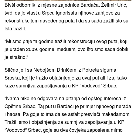
Bivši odbornik iz mjesne zajednice Bardača, Želimir Urić,
tvrdi da je vlast u Srpcu ignorisala njihove zahtjeve za
rekonstrukcijom navedenog puta i da su sada zažili što su
išta tražili.
“Mi smo prije tri godine tražili rekonstruciju ovog puta, koji
je urađen 2009. godine, međutim, ovo što smo sada dobili
je strašno.”
Slično je i sa Nebojšom Drinićem iz Pokreta sigurna
Srpska, koji je tražio objašnjenje za ovaj put ali i za, kako
kaže sumnjiva zapošljavanja u KP “Vodovod” Srbac.
“Nama niko ne odgovara na pitanja od opšteg interesa iz
Opštine Srbac. Taj put u Bardači je primjer njihovog nerada
i haosa. Pa gdje to ima da se asfalt presvlači makadamom.
Tražili smo i objašnjenja za sumnjiva zapoljavanja u KP
“Vodovod” Srbac, gdje su dva čovjeka zaposlena mimo