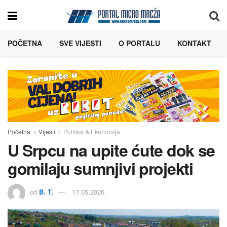
POČETNA
SVE VIJESTI
O PORTALU
KONTAKT
Početna
Vijesti
Politika & Ekonomija
U Srpcu na upite ćute dok se
gomilaju sumnjivi projekti
od
B. T.
17.05.2026.